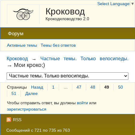
Select Language
▼
Кроковод
Крокодиловодство 2.0
Форум
Активные темы
Темы без ответов
Кроковод
→
Частные темы. Только велосипеды.
→
Мои кроко;)
Страницы
Назад
1
…
47
48
49
50
51
Далее
Чтобы отправить ответ, вы должны
войти
или
зарегистрироваться
RSS
Сообщений с 721 по 735 из 763