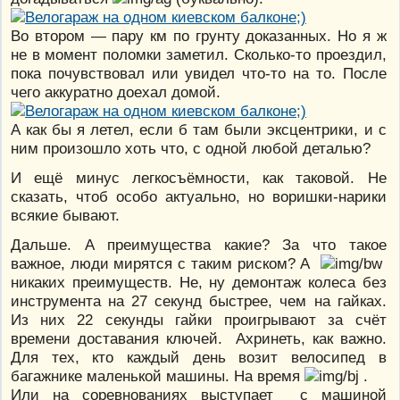
Во втором — пару км по грунту доказанных. Но я ж
не в момент поломки заметил. Сколько-то проездил,
пока почувствовал или увидел что-то на то. После
чего аккуратно доехал домой.
А как бы я летел, если б там были эксцентрики, и с
ним произошло хоть что, с одной любой деталью?
И ещё минус легкосъёмности, как таковой. Не
сказать, чтоб особо актуально, но воришки-нарики
всякие бывают.
Дальше. А преимущества какие? За что такое
важное, люди мирятся с таким риском? А
никаких преимуществ. Не, ну демонтаж колеса без
инструмента на 27 секунд быстрее, чем на гайках.
Из них 22 секунды гайки проигрывают за счёт
времени доставания ключей. Ахринеть, как важно.
Для тех, кто каждый день возит велосипед в
багажнике маленькой машины. На время
.
Или на соревнованиях выступает с машиной