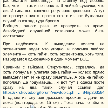
располагали велосипеды на стоянку под дерево.
Как, чем — так и не поняли. Шлейкой сумочки, что
ли. И типа все, конечно, регулярно проверяют. А тут
не проверял никто. просто кто-то из нас буквально
случайно взгляд туда бросил.
Вобщем, одного раза не проверить во время
безобидной случайной остановки может быть
достаточно.
Про надёжность. К выпадению колеса на
эксцентрике ведёт что угодно, и поломка любого
элемента — хоть гайки, хоть эксцентрика, хоть тяги.
Разбирается однозначно в один момент ВСЁ.
Сравним с гайками. Открутилась, сорвалась, да
хоть лопнула и улетела одна гайка — колесо прямо
выпадет? Нет. И не сразу заметишь. А ось на гайках
пополам? Да подумаешь... Я вот тут в одном посте
сразу на два таких случая ссылки дал
https://krokovod.org/forum/viewtopic.ph … 84#p263584
В одном из случаев доказано проехал с дачи до
дома (пол-города, ок. 15 км) . Пока начал о чём-то
догадываться
(буквально).