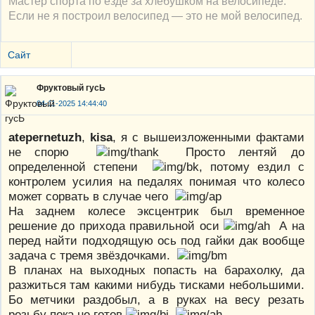
Мастер спорта по езде за хлебушком на велосипеде.
Если не я построил велосипед — это не мой велосипед.
Сайт
Фруктовый гусЬ
04-11-2025 14:44:40
atepernetuzh
,
kisa
, я с вышеизложенными фактами
не спорю
Просто лентяй до
определенной степени
, потому ездил с
контролем усилия на педалях понимая что колесо
может сорвать в случае чего
На заднем колесе эксцентрик был временное
решение до прихода правильной оси
А на
перед найти подходящую ось под гайки дак вообще
задача с тремя звёздочками.
В планах на выходных попасть на барахолку, да
разжиться там какими нибудь тисками небольшими.
Бо метчики раздобыл, а в руках на весу резать
резьбу пока не готов