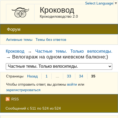
Select Language
▼
Кроковод
Крокодиловодство 2.0
Форум
Активные темы
Темы без ответов
Кроковод
→
Частные темы. Только велосипеды.
→
Велогараж на одном киевском балконе;)
Страницы
Назад
1
…
33
34
35
Чтобы отправить ответ, вы должны
войти
или
зарегистрироваться
RSS
Сообщений с 511 по 524 из 524