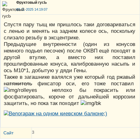
Фруктовый гусЬ
03-11-2025 14:19:07
Спустя пару тыщ км пришлось таки договариваться
с ленью и менять на заднем колесе ось, поскольку
слизало резьбу в эксцентрике.
Предыдущие внутренности (один из конусов
немного подьел песочек) после ОКВП ещё походят в
другой втулке, а вместо них поставил
прошлифованные конуса, калиброванную насыпь и
ось М10*1, добытую у дяди Гены.
Также в загашнике валялся уже который год ржавый
натяжитель
фиксатор оси, его тоже поставил
неплохо бы покрасить или
фосфатировать, короче от дальнейшей коррозии
защитить, но пока так походит
3
Сайт