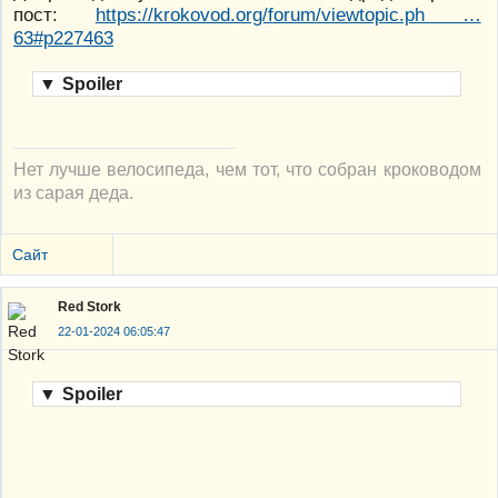
пост:
https://krokovod.org/forum/viewtopic.ph …
63#p227463
▼
Spoiler
Нет лучше велосипеда, чем тот, что собран кроководом
из сарая деда.
Сайт
Red Stork
22-01-2024 06:05:47
▼
Spoiler