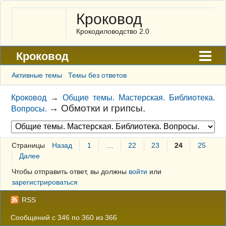
Кроковод
Крокодиловодство 2.0
Кроковод
Форум
Активные темы
Темы без ответов
Архив
Кроковод
→
Общие темы. Мастерская. Библиотека.
→
Обмотки и грипсы.
Вопросы.
ГАЛЕРЕЯ
Правила
Страницы
Назад
1
…
22
23
24
25
Поиск
Далее
Регистрация
Чтобы отправить ответ, вы должны
войти
или
зарегистрироваться
Вход
RSS
Сообщений с 346 по 360 из 366