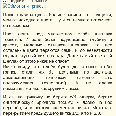
А средний — тёмным:
Плюс глубина цвета больше зависит от толщины,
чем от исходного цвета. Ну и он немного потемнеет
со временем
Цвет ленты под множеством слоёв шеллака
теряется. И если белая подчёркивает глубину и
красоту медовых оттенков шеллака, то все
остальные цвета теряются сами, и до невнятности
глушат вкусный вид шеллака. Даже самый светлый
шеллак от этого никак не спасёт.
Имею ввиду, что слоёв будет достаточно, чтобы
грипсы стали как бы цельными из шеллака,
армированного тряпочкой (именно это
подразумевает технология). А не слегка
помазанными им, как хрупким лаком.
И да, на тряпочку не берите х/б киперку, берите
синтетическую брючную тесьму. Я давно на неё
перешёл, и в нескольких местах писал. Мотать с
перекрытием предыдущего витка 1/2, а то и 2/3.