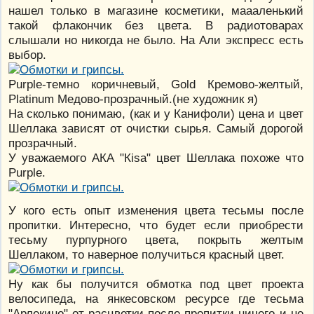
нашел только в магазине косметики, маааленький
такой флакончик без цвета. В радиотоварах
слышали но никогда не было. На Али экспресс есть
выбор.
Purple-темно коричневый, Gold Кремово-желтый,
Platinum Медово-прозрачный.(не художник я)
На сколько понимаю, (как и у Канифоли) цена и цвет
Шеллака зависят от очистки сырья. Самый дорогой
прозрачный.
У уважаемого АКА "Кisa" цвет Шеллака похоже что
Purple.
У кого есть опыт изменения цвета тесьмы после
пропитки. Интересно, что будет если приобрести
тесьму пурпурного цвета, покрыть желтым
Шеллаком, то наверное получиться красный цвет.
Ну как бы получится обмотка под цвет проекта
велосипеда, на янкесовском ресурсе где тесьма
"Арлекино" от расцветки после пропитки ничего и не