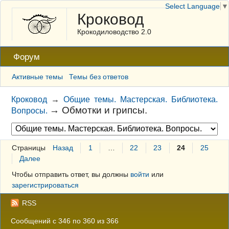
Select Language
▼
Кроковод
Крокодиловодство 2.0
Форум
Активные темы
Темы без ответов
Кроковод
→
Общие темы. Мастерская. Библиотека.
→
Обмотки и грипсы.
Вопросы.
Страницы
Назад
1
…
22
23
24
25
Далее
Чтобы отправить ответ, вы должны
войти
или
зарегистрироваться
RSS
Сообщений с 346 по 360 из 366