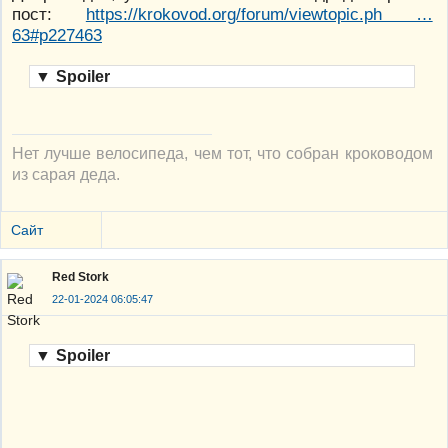
пост:
https://krokovod.org/forum/viewtopic.ph …
63#p227463
▼
Spoiler
Нет лучше велосипеда, чем тот, что собран кроководом
из сарая деда.
Сайт
Red Stork
22-01-2024 06:05:47
▼
Spoiler