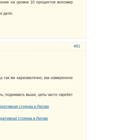
енение на уровне 10 процентов жопомер
е дело.
#81
гда так же харизматично, как намеренное
ть, поднимать выше, цепь часто скребет