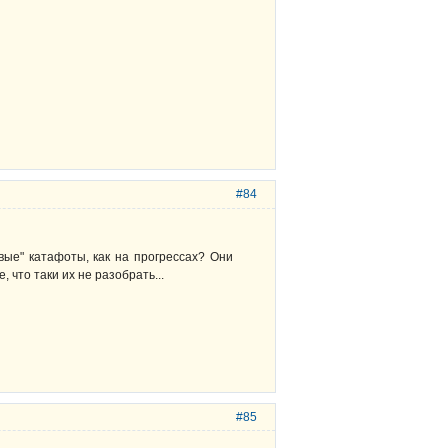
#84
вые" катафоты, как на прогрессах? Они
что таки их не разобрать...
#85