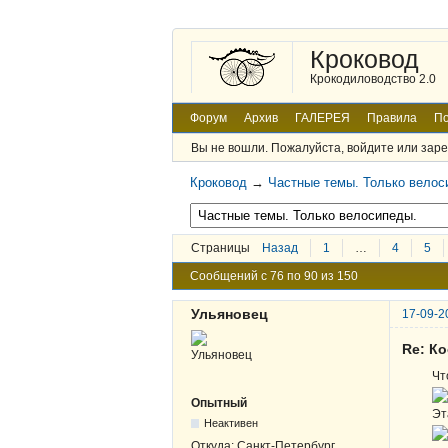
Кроковод
Крокодиловодство 2.0
Форум
Архив
ГАЛЕРЕЯ
Правила
По
Вы не вошли.
Пожалуйста, войдите или заре
Кроковод
→
Частные темы. Только велос
Страницы
Назад
1
…
4
5
Сообщений с 76 по 90 из 150
Ульяновец
17-09-2
Re: К
Чт
Опытный
Эт
Неактивен
Откуда:
Санкт-Петербург