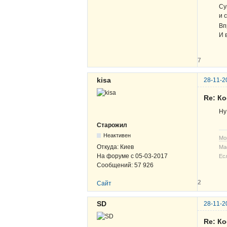
Су
и 
Вп
И 
7
kisa
28-11-2
Re: К
Ну
Старожил
Неактивен
Мо
Откуда:
Киев
Ма
На форуме с
05-03-2017
Ес
Сообщений:
57 926
2
Сайт
SD
28-11-2
Re: К