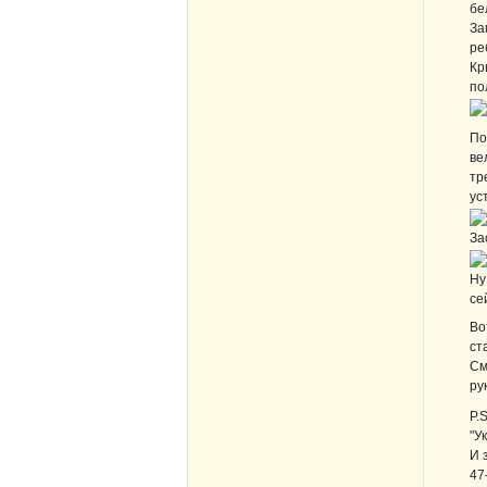
бе
За
ре
Кр
по
По
ве
тр
ус
За
Ну
се
Во
ст
См
ру
P.
"У
И 
47