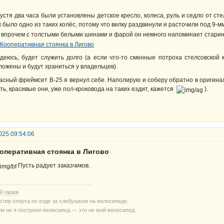
устя два часа были установлены детское кресло, колеса, руль и седло от ст
к было одно из таких колёс, потому что вилку раздвинули и расточили под 9-
 впрочем с толстыми белыми шинами и фарой он немного напоминает старин
деюсь, будет служить долго (а если что-то сменные потроха стелсовской к
ложены и будут храниться у владельцев).
асный фреймсет В-25 я вернул себе. Наполирую и соберу обратно в оригина
ть, красивые они, уже пол-кроковода на таких ездит, кажется
).
025 09:54:06
ооперативная стоянка в Лигово
Пусть радует заказчиков.
й гараж
стер спорта по езде за хлебушком на велосипеде.
ли не я построил велосипед — это не мой велосипед.