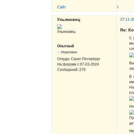
1
Сайт
Ульяновец
27-11-2
Re: К
С 
мн
Опытный
со
Неактивен
Откуда:
Санкт-Петербург
Вы
На форуме с
07-03-2024
за
Сообщений:
279
В 
им
На
пл
Но
Пр
де
Не