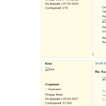
На форуме с
07-03-2024
Сп
Сообщений:
279
та
Ну
На
от
Кр
бы
5
kisa
18-09-2
Re: К
Старожил
Неактивен
Мо
Откуда:
Киев
Ма
На форуме с
05-03-2017
Ес
Сообщений:
57 926