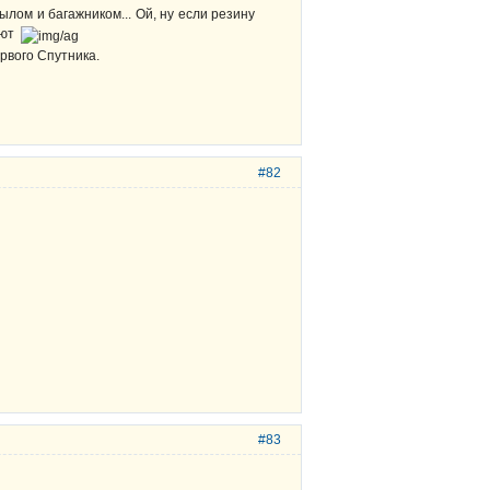
лом и багажником... Ой, ну если резину
лют
рвого Спутника.
#82
#83