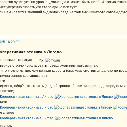
оцентов чувствует на уровне ,,может да,а может быть нет." И только изм
жет уверенно сказать,что стало лучше или хуже.
ли Вам нравится внешний вид велосипеда на толстых шинах-это совсем друго
025 16:20:00
ооперативная стоянка в Лигово
тосессия в мерзкую погоду
верное стоило использовать поверх ржавчины матовый лак.
, что угодно лучше, чем ржавая короста (она, увы, смотрится далеко не все
дожественное состаривание).
тки:
здалека, общО, так сказать (задний кронштейн щитка цепи надо переделыва
и натяге)
лиже
етальнее
к-то так.