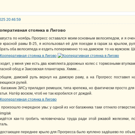
025 20:46:59
ооперативная стоянка в Лигово
августа по ноябрь Прогресс оставался моим основным велосипедом, и я оче
е красной рамы В-25, я использовал её для поездки в гараж за крылом, рул
брать оба велосипеда и ездить попеременно то на дамском то на мужском. 
ходит, у меня уже есть два комплекта дорожных колес с тормозными втулкам
пасной обод и Заксовская планетарка. Хммм....
общем, дамский руль вернул на дамскую раму, а на Прогресс поставил 
еющихся рулей.
 багажник ЗИСу приладил ремешок, типа крепежа, но фактически просто для в
атья. Натёр воском, чтоб не так коробился от дождей.
 произошло очередное увы: у одной из ног багажника таки отгнило отверстие
идётся как-то гробить человечочасы труда ради этой ржавой железяки, п
таль.
достающее переднее крыло для Прогресса было куплено задёшево по объявл