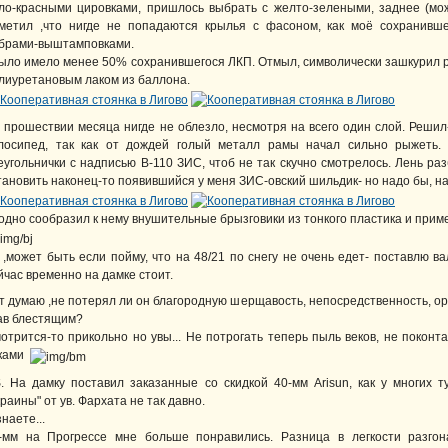
ло-красными цировками, пришлось выбрать с желто-зелеными, заднее (мож
метил ,что нигде не попадаются крылья с фасоном, как моё сохранивш
брами-выштамповками.
ыло имело менее 50% сохранившегося ЛКП. Отмыл, символически зашкурил 
лиуретановым лаком из баллона.
 прошествии месяца нигде не облезло, несмотря на всего один слой. Решил
лосипед, так как от дождей голый металл рамы начал сильно рыжеть.
еугольнички с надписью В-110 ЗИС, чтоб не так скучно смотрелось. Лень ра
тановить наконец-то появившийся у меня ЗИС-овский шильдик- но надо бы, над
одно сообразил к нему внушительные брызговики из тонкого пластика и приме
 ,может быть если пойму, что на 48/21 по снегу не очень едет- поставлю ва
йчас временно на дамке стоит.
т думаю ,не потерял ли он благородную шерщавость, непосредственность, о
ав блестящим?
отрится-то прикольно но увы... Не потрогать теперь пыль веков, не покон
ками
S. На дамку поставил заказанные со скидкой 40-мм Arisun, как у многих т
краины" от ув. Фархата не так давно.
знаете...
-мм на Прогрессе мне больше понравились. Разница в легкости разгона