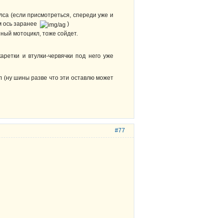
елса (если присмотреться, спереди уже и
мм ось заранее
)
ный мотоцикл, тоже сойдет.
аретки и втулки-червячки под него уже
л (ну шины разве что эти оставлю может
#77