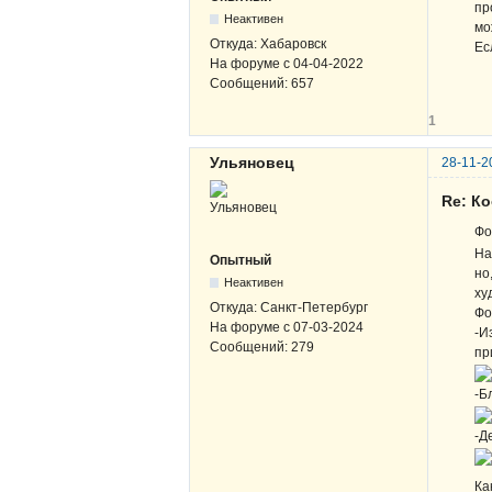
пр
Неактивен
мо
Откуда:
Хабаровск
Ес
На форуме с
04-04-2022
Сообщений:
657
1
Ульяновец
28-11-2
Re: К
Фо
На
Опытный
но
Неактивен
ху
Откуда:
Санкт-Петербург
Фо
На форуме с
07-03-2024
-И
Сообщений:
279
пр
-Б
-Д
Ка