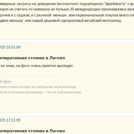
ммарные затраты на доведение бесплатного подзаборного "фреймсета" с кры
седло не считать-то наверное не больше 30 международно признаваемых ва
рочем и с седлом, и с резиной- меньше ,чем первоначальная покупка моего пе
вдвое меньше ,чем самый дешевый одноразовый китайский велосипед.
025 16:51:00
ооперативная стоянка в Лигово
 не знаю, на фото очень приятно выглядит.
й гараж
стер спорта по езде за хлебушком на велосипеде.
ли не я построил велосипед — это не мой велосипед.
025 17:11:05
ооперативная стоянка в Лигово