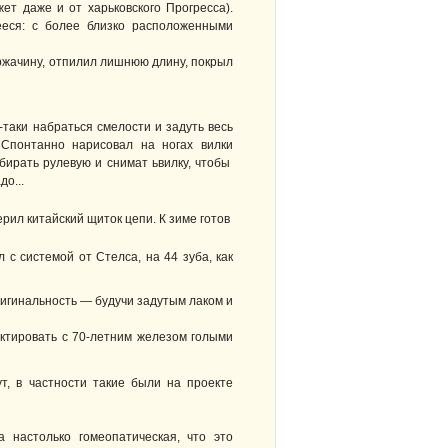
ет даже и от харьковского Прогресса).
ееся: с более близко расположенными
ржачину, отпилил лишнюю длину, покрыл
-таки набраться смелости и задуть весь
 Спонтанно нарисовал на ногах вилки
збирать рулевую и снимат ьвилку, чтобы
о...
рил китайский щиток цепи. К зиме готов
л с системой от Стелса, на 44 зуба, как
ригинальность — будучи задутым лаком и
тактировать с 70-летним железом голыми
ут, в частности такие были на проекте
 настолько гомеопатическая, что это