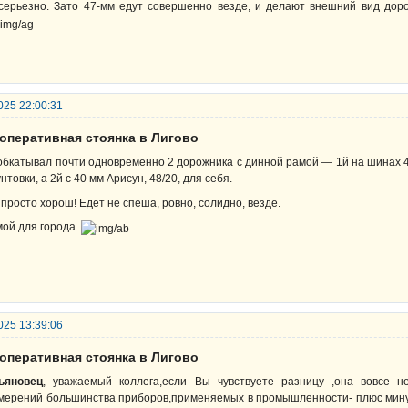
серьезно. Зато 47-мм едут совершенно везде, и делают внешний вид до
025 22:00:31
ооперативная стоянка в Лигово
обкатывал почти одновременно 2 дорожника с динной рамой — 1й на шинах 4
унтовки, а 2й с 40 мм Арисун, 48/20, для себя.
 просто хорош! Едет не спеша, ровно, солидно, везде.
мой для города
025 13:39:06
ооперативная стоянка в Лигово
ьяновец
, уважаемый коллега,если Вы чувствуете разницу ,она вовсе н
мерений большинства приборов,применяемых в промышленности- плюс мину