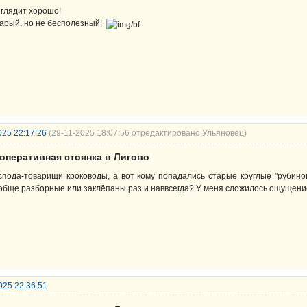
глядит хорошо!
арый, но не бесполезный!
025 22:17:26
(29-11-2025 18:07:56 отредактировано Ульяновец)
ооперативная стоянка в Лигово
спода-товарищи кроководы, а вот кому попадались старые круглые "рубино
обще разборные или заклёпаны раз и наввсегда? У меня сложилось ощущение, 
025 22:36:51