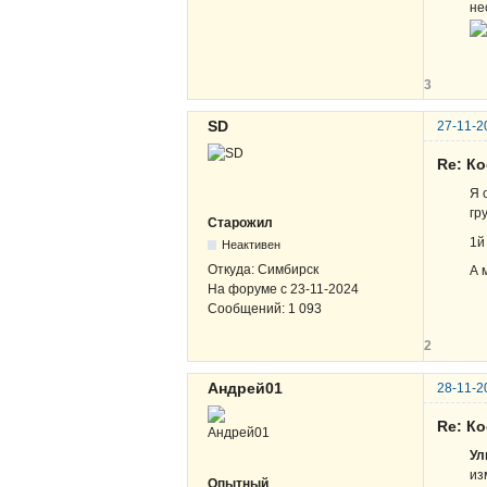
не
3
SD
27-11-2
Re: К
Я 
гр
Старожил
1й
Неактивен
Откуда:
Симбирск
А 
На форуме с
23-11-2024
Сообщений:
1 093
2
Андрей01
28-11-2
Re: К
Ул
из
Опытный