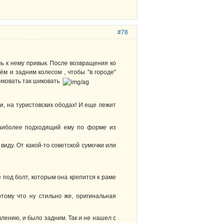
#78
нь к нему привык. После возвращения ко
ём и задним колесом , чтобы "в городе"
Шиковать так шиковать
и, на туристовских ободах! И еще лежит
наиболее подходящий ему по форме из
иду. От какой-то советской сумочки или
 под болт, которым она крепится к раме
отому что ну стильно же, оригинальная
ению, и было задним. Так и не нашел с