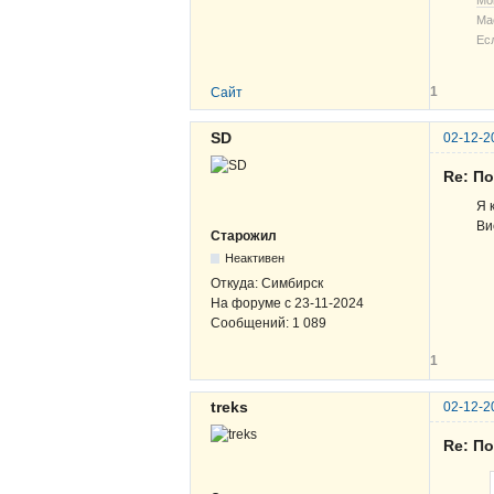
Мо
Ма
Ес
1
Сайт
SD
02-12-2
Re: По
Я 
Ви
Старожил
Неактивен
Откуда:
Симбирск
На форуме с
23-11-2024
Сообщений:
1 089
1
treks
02-12-2
Re: По