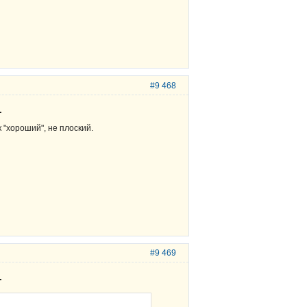
#9 468
.
к "хороший", не плоский.
#9 469
.