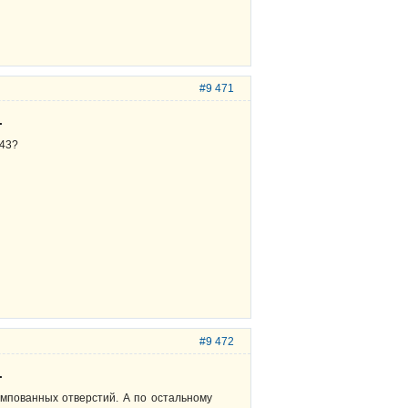
#9 471
.
143?
#9 472
.
ампованных отверстий. А по остальному