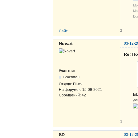
Мо
Ма
Ес
2
Сайт
Novart
03-12-2
Re: По
Участник
Неактивен
Откуда:
Пінск
На форуме с
15-09-2021
ki
Сообщений:
42
де
1
SD
03-12-2