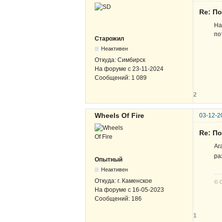
Re: По
На
по
Старожил
Неактивен
Откуда:
Симбирск
На форуме с
23-11-2024
Сообщений:
1 089
2
Wheels Of Fire
03-12-2
Re: По
Аг
ра
Опытный
Неактивен
Откуда:
г. Каменское
© 
На форуме с
16-05-2023
Сообщений:
186
1