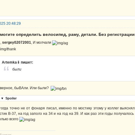
025 20:48:29
могите определить велосипед, раму, детали. Без регистрации
D
,
sergey02072001
, И молчали
Artemka⇓ пишет:
были
верное, быВАли. Или были?
▼
Spoiler
тогда точно не от фонаря писал, именно по мостику этому у коллег выясня
стик В-37, на год заполз на 34 и на год на 39. И как раз эти годы получало
олько всего