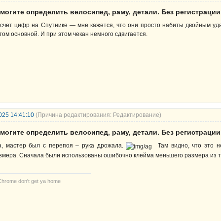
могите определить велосипед, раму, детали. Без регистрации
счет цифр на Спутнике — мне кажется, что они просто набиты двойным удар
том основной. И при этом чекан немного сдвигается.
025 14:41:10
(Причина редактирования: Редактирование)
могите определить велосипед, раму, детали. Без регистрации
а, мастер был с перепоя – рука дрожала.
Там видно, что это н
змера. Сначала были использованы ошибочно клейма меньшего размера из того
Chrome don't get ya home