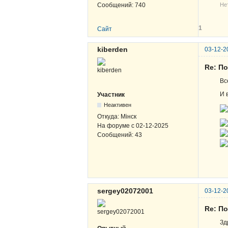
Не
Сообщений:
740
1
Сайт
kiberden
03-12-2
Re: По
Вс
И 
Участник
Неактивен
Откуда:
Мінск
На форуме с
02-12-2025
Сообщений:
43
sergey02072001
03-12-2
Re: По
Зд