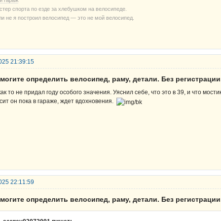
й гараж
стер спорта по езде за хлебушком на велосипеде.
ли не я построил велосипед — это не мой велосипед.
025 21:39:15
могите определить велосипед, раму, детали. Без регистрации
как то не придал году особого значения. Уяснил себе, что это в 39, и что мости
сит он пока в гараже, ждет вдохновения.
025 22:11:59
могите определить велосипед, раму, детали. Без регистрации