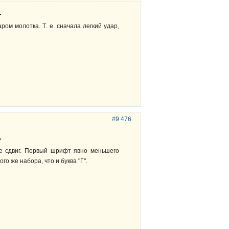
.
ом молотка. Т. е. сначала легкий удар,
#9 476
.
е сдвиг. Первый шрифт явно меньшего
 же набора, что и буква "Г".