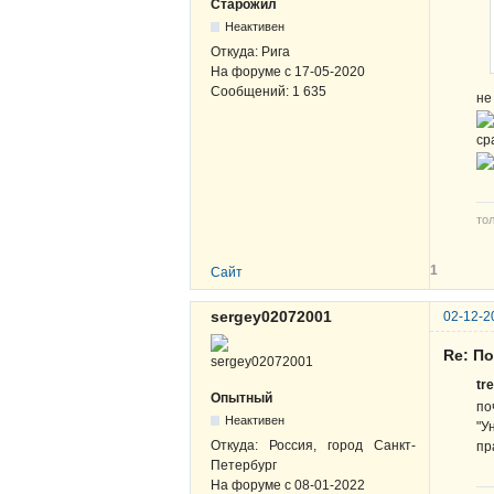
Старожил
Неактивен
Откуда:
Рига
На форуме с
17-05-2020
Сообщений:
1 635
не
ср
то
1
Сайт
sergey02072001
02-12-2
Re: По
tr
Опытный
по
Неактивен
"У
Откуда:
Россия, город Санкт-
пр
Петербург
На форуме с
08-01-2022