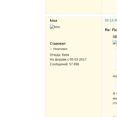
kisa
02-12-2
Re: По
S
Старожил
Неактивен
Откуда:
Киев
На форуме с
05-03-2017
Сообщений:
57 896
На
Я 
мо
ст