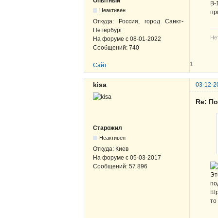
Опытный
В-
Неактивен
пр
Откуда:
Россия, город Санкт-
Петербург
Не
На форуме с
08-01-2022
Сообщений:
740
1
Сайт
kisa
03-12-2
Re: По
Старожил
Неактивен
Откуда:
Киев
На форуме с
05-03-2017
Сообщений:
57 896
Эт
по
Шр
то