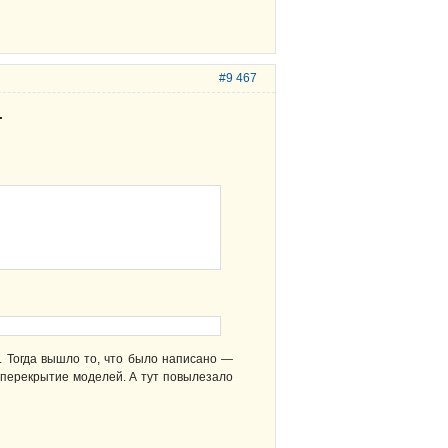
#9 467
.
л. Тогда вышло то, что было написано —
сь перекрытие моделей. А тут повылезало