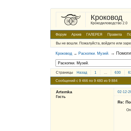
Кроковод
Крокодиловодство 2.0
Форум
Архив
ГАЛЕРЕЯ
Правила
По
Вы не вошли.
Пожалуйста, войдите или заре
→
Помоги
Кроковод
→
Раскопки. Музей.
Страницы
Назад
1
…
630
6
Сообщений с 9 466 по 9 480 из 9 884
Artemka
02-12-2
Гость
Re: По
Ог