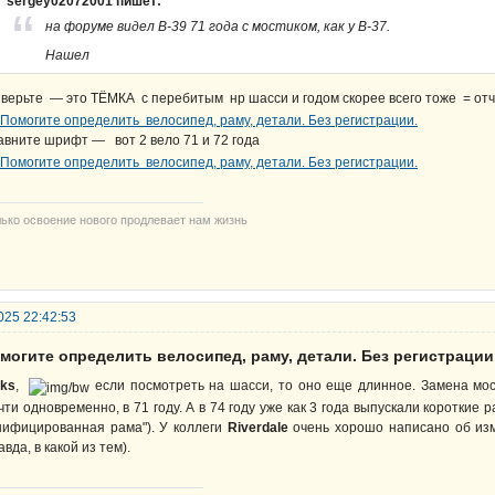
sergey02072001 пишет:
на форуме видел В-39 71 года с мостиком, как у В-37.
Нашел
 верьте — это ТЁМКА с перебитым нр шасси и годом скорее всего тоже = отчё
авните шрифт — вот 2 вело 71 и 72 года
лько освоение нового продлевает нам жизнь
025 22:42:53
могите определить велосипед, раму, детали. Без регистрации
eks
,
если посмотреть на шасси, то оно еще длинное. Замена мо
чти одновременно, в 71 году. А в 74 году уже как 3 года выпускали короткие р
нифицированная рама"). У коллеги
Riverdale
очень хорошо написано об изм
авда, в какой из тем).