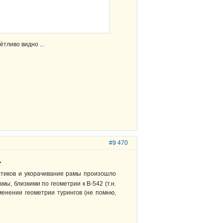
тливо видно ...
#9 470
.
стиков и укорачивание рамы произошло
амы, близкими по геометрии к В-542 (т.н.
енении геометрии турингов (не помню,