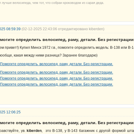
т лучше велосипеда, чем тот, что собран кроководом из сарая деда.
025 08:59:39
(02-12-2025 22:43:06 отредактировано kiberden)
могите определить велосипед, раму, детали. Без регистрации
ем привет!) Купил Минск 1972 г.в., помогите определить модель: В-138 или В-
вообще, какая между ними разница? Заранее благодарю)
025 12:06:25
могите определить велосипед, раму, детали. Без регистрации
равствуйте, ув.
kiberden
, это В-138, у В-143 багажник с другой формой шт