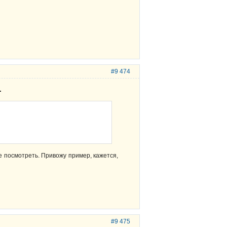
#9 474
.
е посмотреть. Привожу пример, кажется,
#9 475