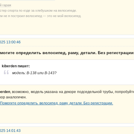
й гараж
стер спорта по езде за хлебушком на велосипеде.
ли не я построил велосипед — это не мой велосипед.
025 13:00:46
могите определить велосипед, раму, детали. Без регистрации
kiberden пишет:
модель: В-138 или В-143?
berden
, возможно, модель указана на декоре подседельной трубы, попробуйт
кор аналогичен.
025 14:01:43