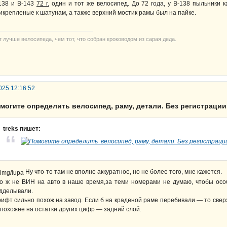
138 и В-143
72 г.
один и тот же велосипед. До 72 года, у В-138 пыльники 
икрепленые к шатунам, а также верхний мостик рамы был на пайке.
т лучше велосипеда, чем тот, что собран кроководом из сарая деда.
025 12:16:52
могите определить велосипед, раму, детали. Без регистрации
treks пишет:
Ну что-то там не вполне аккуратное, но не более того, мне кажется.
о ж не ВИН на авто в наше время,за теми номерами не думаю, чтобы особ
дделывали.
ифт сильно похож на завод. Если б на краденой раме перебивали — то свер
 похожее на остатки других цифр — задний слой.