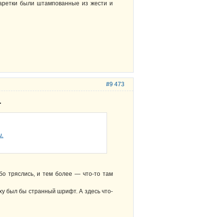
каретки были штампованные из жести и
#9 473
.
о тряслись, и тем более — что-то там
ху был бы странный шрифт. А здесь что-