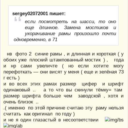
sergey02072001 пишет:
если посмотреть на шасси, то оно
еще длинное. Замена мостиков и
укорачивание рамы произошло почти
одновременно, в 71
нв фото 2 синие рамы , и длинная и короткая ( у
обоих уже плоский штампованный мостик ) , года
и нр сами увеличте ( но если хотите могу
перефоткать — они висят у меня ( еще и зелёная 73
г есть )
и во всех этих рамах размер цифер и шрифт
одинаковый .. а то что вы скинули тёмку= там
размер шрифта больше чем заводской , хотя и
очень близок ..
.( именно по этой причине считаю эту раму нельзя
считать как оригинал по году )
и не я один глазастый в несоответствии