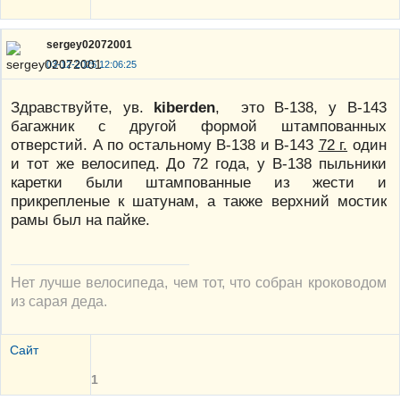
sergey02072001
03-12-2025 12:06:25
Здравствуйте, ув.
kiberden
, это В-138, у В-143
багажник с другой формой штампованных
отверстий. А по остальному В-138 и В-143
72 г.
один
и тот же велосипед. До 72 года, у В-138 пыльники
каретки были штампованные из жести и
прикрепленые к шатунам, а также верхний мостик
рамы был на пайке.
Нет лучше велосипеда, чем тот, что собран кроководом
из сарая деда.
Сайт
1