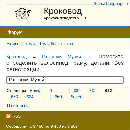
Select Language
▼
Кроковод
Крокодиловодство 2.0
Форум
Активные темы
Темы без ответов
→
Помогите
Кроковод
→
Раскопки. Музей.
определить велосипед, раму, детали. Без
регистрации.
Страницы
Назад
1
…
630
631
632
633
634
…
660
Далее
Ответить
RSS
Сообщений с 9 466 по 9 480 из 9 889