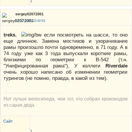
1
sergey02072001
02-12-2025 22:42:53
treks
,
если посмотреть на шасси, то оно
еще длинное. Замена мостиков и укорачивание
рамы произошло почти одновременно, в 71 году. А в
74 году уже как 3 года выпускали короткие рамы,
близкими по геометрии к В-542 (т.н.
"Унифицированная рама"). У коллеги
Riverdale
очень хорошо написано об изменении геометрии
турингов (не помню, правда, в какой из тем).
Нет лучше велосипеда, чем тот, что собран кроководом
из сарая деда.
Сайт
1