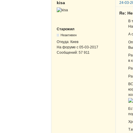
kisa
24-03-2
Re: Н
В 
На
Старожил
А 
Неактивен
Откуда:
Киев
Оп
На форуме с
05-03-2017
Вы
Сообщений:
57 911
Ра
в 
Ра
Ра
ВС
ко
хо
Ес
по
Хр
Т.