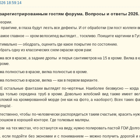
026 18:59:14
езарегистрированным гостям форума. Вопросы и ответы 2026.
теории.
 практике, в глаза будут лезть все дефекты. И от обработки (см пост коллеги 
самое главное — хром велосипед выглядит... тоскливо. Поищите картинки в Гуг
тимально — ободрать, оценить где какое покрытие по состоянию.
брать одну из классических схем окраски хром рам:
ма вся в краске, а задние дропы и перья сантиметров на 15 в хроме. Вилка в 
хроме.
ма полностью в краске, вилка полностью в хроме.
ма полностью в краске, вилка — как в первом варианте.
Е остальные фантазии выглядят по-чертячьи. Наиболее безвкусно — когда у
гда только середина труб в хроме. Довольно жлобский вид также имеет ве
хломой на хромированной морде (не как на фото, а наоборот). Всех таких фа
.
тественно, чтобы по-человечески распорядиться таким счастьем, красить нуж
рошком в хорошей конторе. Где толковые маляры.
ом на тех местах, что останутся на виду, нужно полировать пастой ГОИ Долго
е. если подойти без экономии и с пониманием — можно получить дорогой и 