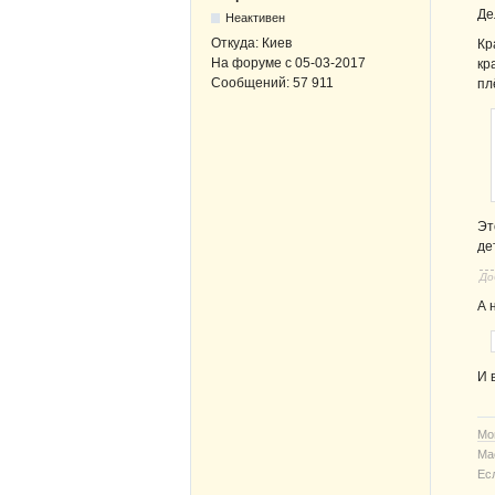
Де
Неактивен
Откуда:
Киев
Кр
На форуме с
05-03-2017
кр
Сообщений:
57 911
пл
Эт
де
До
А 
И 
Мо
Ма
Ес