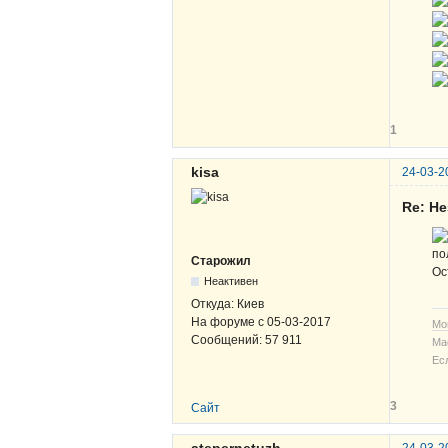
1
kisa
24-03-2
Re: Н
по
Старожил
Ос
Неактивен
Откуда:
Киев
На форуме с
05-03-2017
Мо
Сообщений:
57 911
Ма
Ес
3
Сайт