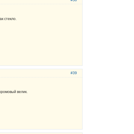
#38
ак стекло.
#39
 хромовый велик.