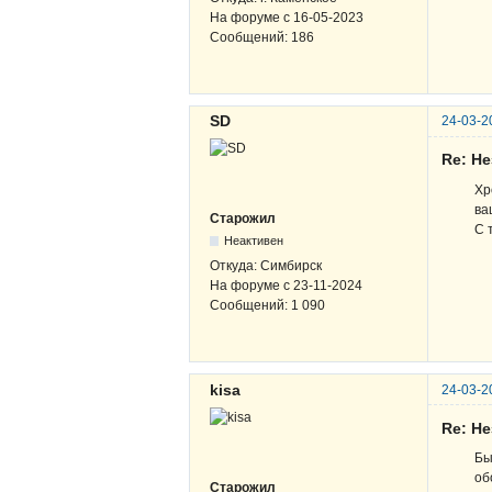
На форуме с
16-05-2023
Сообщений:
186
SD
24-03-2
Re: Н
Хр
ва
Старожил
С 
Неактивен
Откуда:
Симбирск
На форуме с
23-11-2024
Сообщений:
1 090
kisa
24-03-2
Re: Н
Бы
об
Старожил