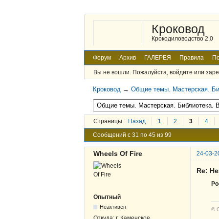
Кроковод
Крокодиловодство 2.0
Форум
Архив
ГАЛЕРЕЯ
Правила
По
Вы не вошли.
Пожалуйста, войдите или заре
Кроковод
→
Общие темы. Мастерская. Би
Страницы
Назад
1
2
3
4
Сообщений с 31 по 45 из 99
Wheels Of Fire
24-03-2
Re: Н
Po
Опытный
Неактивен
© 
Откуда:
г. Каменское