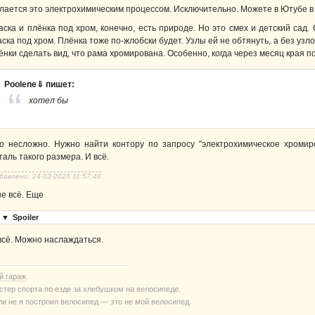
лается это электрохимическим процессом. Исключительно. Можете в Ютубе в 
аска и плёнка под хром, конечно, есть природе. Но это смех и детский сад.
аска под хром. Плёнка тоже по-жлобски будет. Узлы ей не обтянуть, а без узл
ёнки сделать вид, что рама хромирована. Особенно, когда через месяц края п
Poolene⇓ пишет:
хотел бы
о несложно. Нужно найти контору по запросу "электрохимическое хромир
таль такого размера. И всё.
бавлено: 24-03-2026 11:57:48
не всё. Еще
▼
Spoiler
всё. Можно наслаждаться.
й гараж
стер спорта по езде за хлебушком на велосипеде.
ли не я построил велосипед — это не мой велосипед.