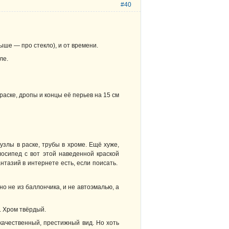
#40
выше — про стекло), и от времени.
ле.
краске, дропы и концы её перьев на 15 см
злы в раске, трубы в хроме. Ещё хуже,
лосипед с вот этой наведенной краской
нтазий в интернете есть, если поисать.
но не из баллончика, и не автоэмалью, а
. Хром твёрдый.
качественный, престижный вид. Но хоть