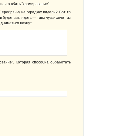
поиск вбить "хромирование".
 Серебрянку на оградках видели? Вот то
ов будет выглядеть — типа чувак хочет из
одниматься начнут.
ование". Которая способна обработать