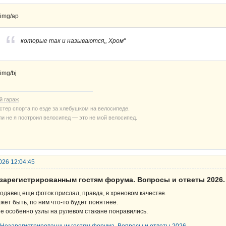
которые так и называются,, Хром"
й гараж
стер спорта по езде за хлебушком на велосипеде.
ли не я построил велосипед — это не мой велосипед.
026 12:04:45
езарегистрированным гостям форума. Вопросы и ответы 2026.
одавец еще фоток прислал, правда, в хреновом качестве.
жет быть, по ним что-то будет понятнее.
е особенно узлы на рулевом стакане понравились.