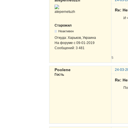
atepernetuzh
24-03-2
Re: Н
И 
Старожил
Неактивен
Откуда:
Харьков, Украина
На форуме с
09-01-2019
Сообщений:
3 481
5
Poolene
24-03-2
Гость
Re: Н
По