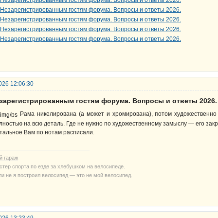
026 12:06:30
езарегистрированным гостям форума. Вопросы и ответы 2026.
Рама никелирована (а может и хромирована), потом художественно
лностью на всю деталь. Где не нужно по художественному замыслу — его зак
тальное Вам по нотам расписали.
й гараж
стер спорта по езде за хлебушком на велосипеде.
ли не я построил велосипед — это не мой велосипед.