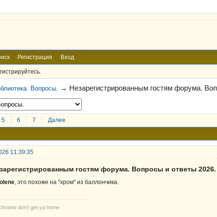
иск
Регистрация
Вход
гистрируйтесь.
→
Незарегистрированным гостям форума. Воп
блиотека. Вопросы.
5
6
7
Далее
026 11:39:35
езарегистрированным гостям форума. Вопросы и ответы 2026.
olene
, это похоже на "хром" из баллончика.
Chrome don't get ya home