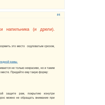
#4
хи напильника (и дрели).
формить это место седловатым срезом,
вается не только некрасиво, но и таким
м месте. Придайте ему такую форму:
ной защите рам, покрытию изнутри
прос можно не обращать внимание при