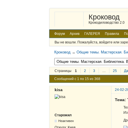
Кроковод
Крокодиловодство 2.0
Форум
Архив
ГАЛЕРЕЯ
Правила
По
Вы не вошли.
Пожалуйста, войдите или заре
Кроковод
→
Общие темы. Мастерская. Би
Страницы
1
2
3
…
25
Д
Сообщений с 1 по 15 из 368
kisa
24-02-2
Тема:
Те
Из
Старожил
Др
Неактивен
Откуда:
Киев