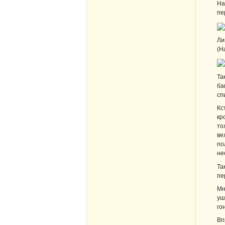
На
пе
Ли
(Н
Та
ба
сп
Кс
кр
то
ве
по
не
Та
пе
Мн
уш
го
Вп