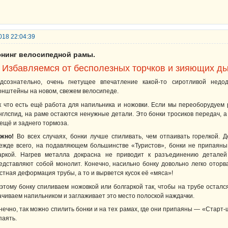
018 22:04:39
юнинг велосипедной рамы.
. Избавляемся от бесполезных торчков и зияющих ды
дсознательно, очень гнетущее впечатление какой-то сиротливой недо
онштейны на новом, свежем велосипеде.
к что есть ещё работа для напильника и ножовки. Если мы переоборудуем 
нглспид, на раме остаются ненужные детали. Это бонки тросиков передач, а
ещё и заднего тормоза.
жно!
Во всех случаях, бонки лучше спиливать, чем отпаивать горелкой. Д
ежде всего, на подавляющем большинстве «Туристов», бонки не припаяны,
аркой. Нагрев металла докрасна не приводит к разъединению детале
едставляют собой монолит. Конечно, насильно бонку довольно легко оторва
стная деформация трубы, а то и вырвется кусок её «мяса»!
этому бонку спиливаем ножовкой или болгаркой так, чтобы на трубе остался 
ачиваем напильником и заглаживает это место полоской наждачки.
нечно, так можно спилить бонки и на тех рамах, где они припаяны — «Старт-
паять.