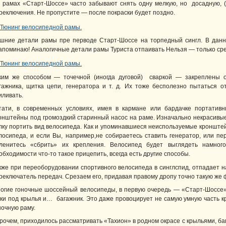
 рамах «Старт-Шоссе» часто забывают снять одну мелкую, но досадную, (
реключения. Не пропустите — после покраски будет поздно.
шние детали рамы пре перводе Старт-Шоссе на торпедный сингл. В данн
апоминаю! Аналогичные детали рамы Туриста отпаивать Нельзя — только срез
ким же способом — точечной (иногда дуговой) сваркой — закреплены 
гажника, щитка цепи, генератора и т. д. Их тоже бесполезно пытаться 
иливать.
тати, в современных условиях, имея в кармане или бардачке портативн
онштейны под громоздкий старинный насос на раме. Изначально некрасивые,
лку портить вид велосипеда. Как и упоминавшиеся неиспользуемые кронштей
лосипеда, и если Вы, например,не собираетесь ставить генератор, или п
ленитесь «сбрить» их крепления. Велосипед будет выглядеть намного
обходимости что-то такое прицепить, всегда есть другие способы.
кже при переоборудовании спортивного велосипеда в синглспид, отпадает н
реключатель передач. Срезаем его, придавая правому дропу точно такую же 
огие гоночные шоссейный велосипеды, в первую очередь — «Старт-Шоссе»
ки под крылья и… багажник. Это даже провоцирует не самую умную часть 
ночную раму.
рочем, приходилось рассматривать «Тахион» в родном окрасе с крыльями, б