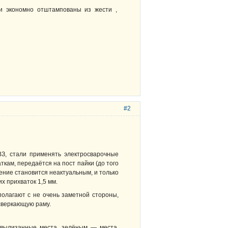
ки экономно отштампованы из жести ,
#2
ВЗ, стали применять электросварочные
ткам, передаётся на пост пайки (до того
ние становится неактуальным, и только
х прихваток 1,5 мм.
полагают с не очень заметной стороны,
 сверкающую раму.
 вылизанные места, зелёным — места,