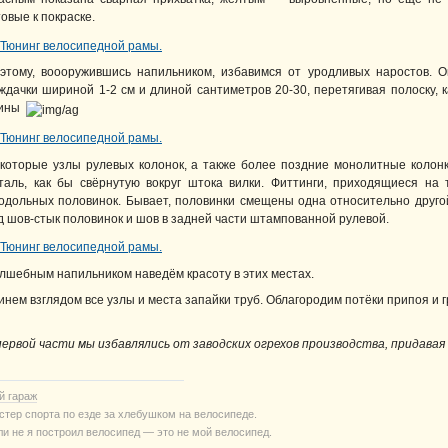
товые к покраске.
этому, воооружившись напильником, избавимся от уродливых наростов. 
ждачки шириной 1-2 см и длиной сантиметров 20-30, перетягивая полоску, 
пины
которые узлы рулевых колонок, а также более поздние монолитные коло
таль, как бы свёрнутую вокруг штока вилки. Фиттинги, приходящиеся на
одольных половинок. Бывает, половинки смещены одна относительно другой,
д шов-стык половинок и шов в задней части штампованной рулевой.
лшебным напильником наведём красоту в этих местах.
инем взглядом все узлы и места запайки труб. Облагородим потёки припоя и 
первой части мы избавлялись от заводских огрехов производства, придава
й гараж
стер спорта по езде за хлебушком на велосипеде.
ли не я построил велосипед — это не мой велосипед.