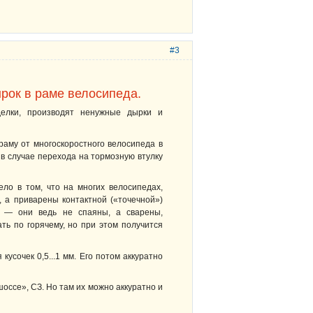
#3
рок в раме велосипеда.
делки, производят ненужные дырки и
раму от многоскоростного велосипеда в
 в случае перехода на тормозную втулку
ело в том, что на многих велосипедах,
 а приварены контактной («точечной»)
й — они ведь не спаяны, а сварены,
ть по горячему, но при этом получится
кусочек 0,5...1 мм. Его потом аккуратно
шоссе», СЗ. Но там их можно аккуратно и