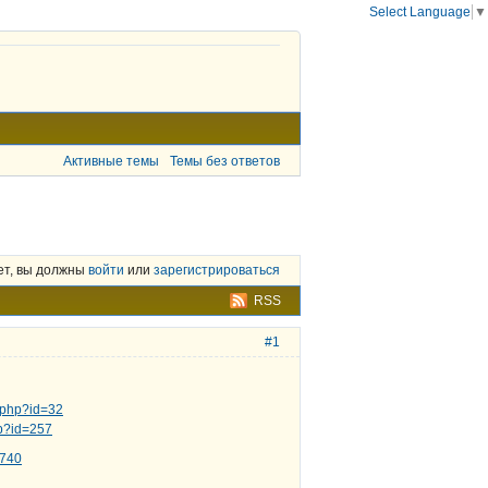
Select Language
▼
Активные темы
Темы без ответов
ет, вы должны
войти
или
зарегистрироваться
RSS
#1
c.php?id=32
hp?id=257
2740