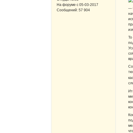
На форуме с
05-03-2017
— 
Сообщений:
57 904
на
ис
пр
из
То
по
Ус
со
вр
Со
тю
ка
сл
Ит
ми
ко
ко
Ко
по
ме
чт