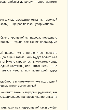
если забыть) детальку — упор манеток
ом случае аккуратно отпаяны горелкой
ать!). Ещё раз показан упор манеток.
обычно кронштейны насоса, переднего
отпаять — точно так же их необходимо
ый насос, нужно не лениться срезать
 да ещё и голые, они будут только без
ны. Нужно стремиться к «чистому» виду
ередний багажник, или щиток цепи — не
 аккуратнее, а при возникшей вдруг
адобность в «петухе» — ухе под задний
форму, какую имеет левый.
 — имют такой немудрый рудимент, как
крокодиловодов на навешивание оных на
агажниками на спецкронштейнах и рулём-