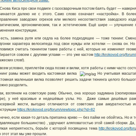
Снова Киса про свои подвиги с газосварочным постом баять будет — наверня
чинается далеко не с этого. Само слово означает «настройка». В бол
правление заводских огрехов или мелкого несоответствия заводского и
актическим, эргономическим, так и эстетическим. Ещё шире — улучшение 
менения конструкции.
 есть, замена руля или седла на более подходящее — тоже тюнинг. Сме
дгонки характера велосипеда под свои нужды или хотелки — снова он. Но
ловимся считать тюнингом такие работы с ней, которые не изменяют геом
бирается совсем с другими углами — это уже кастом
http://krokovod.org/foru
ажеских слов!).
всем условно, приплетём сюда позже и вилки, хотя работы с ними часто состоя
нинг рамы может входить кастомная вилка
Но учитывая масштабы
стомная маленькая вилка позволяет решить задачи тюнинга целого большо
ожно разделить.
ак, взглянем на советскую раму. Обычно, она хорошо задумана (скопирован
ре), у неё красивые и недешёвые узлы. Но. Даже самые дешёвые рам
нсервной жести, выгодно отличаются от советских рам аккуратностью и
нструкции
https://krokovod.org/forum/viewtopic.php?id=82
нечно, если какая-то деталь припаяна криво — без пайки не обойтись. Но и 
давляющее большинство) , удручают аляповатостью этой самой сборки. Да, 
лкая неприятность, борьбе с которой посвящена тема
http://krokovod.org/f
о этот этап мы уже прошли.