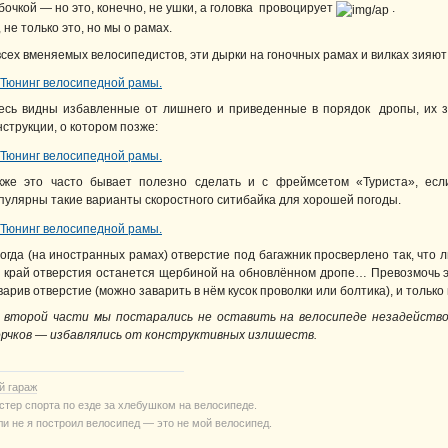
бочкой — но это, конечно, не ушки, а головка провоцирует
.
, не только это, но мы о рамах.
всех вменяемых велосипедистов, эти дырки на гоночных рамах и вилках зияю
есь видны избавленные от лишнего и приведенные в порядок дропы, их з
нструкции, о котором позже:
кже это часто бывает полезно сделать и с фреймсетом «Туриста», ес
пулярны такие варианты скоростного ситибайка для хорошей погоды.
огда (на иностранных рамах) отверстие под багажник просверлено так, что л
 край отверстия останется щербиной на обновлённом дропе… Превозмочь э
варив отверстие (можно заварить в нём кусок проволки или болтика), и только
 второй части мы постарались не оставить на велосипеде незадейств
рчков — избавлялись от конструктивных излишеств.
й гараж
стер спорта по езде за хлебушком на велосипеде.
ли не я построил велосипед — это не мой велосипед.