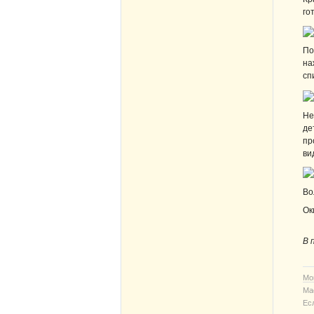
го
По
на
с
Не
де
пр
ви
Во
Ок
В 
Мо
Ма
Ес