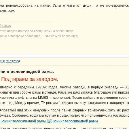
ма ровная,собрана на пайке. Узлы отлиты от души, а не по-европейс
смотрим.
й гараж
стер спорта по езде за хлебушком на велосипеде.
ли не я построил велосипед — это не мой велосипед.
018 21:32:29
юнинг велосипедной рамы.
. Подтираем за заводом.
имерно с середины 1970-х годов, многие заводы, в первую очередь — Х
ихватки при сборке рамы в стенде. Рама, не рассыпаясь благодаря эти прихва
именяли штифты, а на ММВЗ — кернение). После пайки это временное крепле
ртит вид. Между прочим, ТУ регламентируют высоту выступания (толщину) эти
яповатый вид этих ненужных после пайки сварных точек-кучек, хоть их рас
ручает. Особенно, когда мы крутим в руках только что полученную из малярки
асным показана сварная прихватка, жёлтым — выровненные, но ещё не