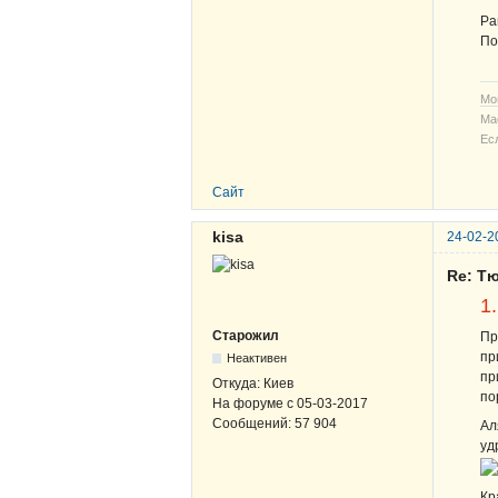
Ра
По
Мо
Ма
Ес
Сайт
kisa
24-02-2
Re: Т
1
Старожил
Пр
пр
Неактивен
пр
Откуда:
Киев
по
На форуме с
05-03-2017
Сообщений:
57 904
Ал
уд
Кр