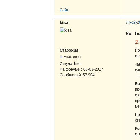
Сайт
kisa
24-02-2
Re: Т
2
Старожил
По
кр
Неактивен
Откуда:
Киев
Та
На форуме с
05-03-2017
си
Сообщений:
57 904
— 
Ва
пр
св
пр
ме
По
ст
Ко
от