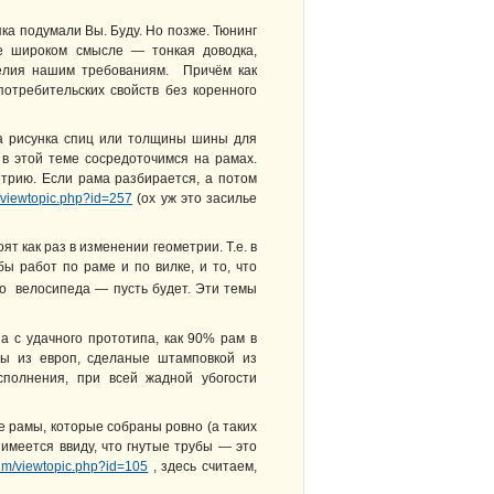
ка подумали Вы. Буду. Но позже. Тюнинг
ее широком смысле — тонкая доводка,
зделия нашим требованиям. Причём как
потребительских свойств без коренного
на рисунка спиц или толщины шины для
 в этой теме сосредоточимся на рамах.
етрию. Если рама разбирается, а потом
m/viewtopic.php?id=257
(ох уж это засилье
т как раз в изменении геометрии. Т.е. в
 работ по раме и по вилке, и то, что
го велосипеда — пусть будет. Эти темы
а с удачного прототипа, как 90% рам в
ы из европ, сделаные штамповкой из
сполнения, при всей жадной убогости
те рамы, которые собраны ровно (а таких
имеется ввиду, что гнутые трубы — это
orum/viewtopic.php?id=105
, здесь считаем,