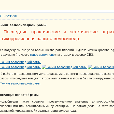
018 22:19:01
юнинг велосипедной рамы.
. Последние практические и эстетические штри
нтикоррозионная защита велосипеда.
ез подседельного узла большинства рам плоский. Однако можно красиво о
к задумано (но часто
криво исполнено
) на старых шоссерах ХВЗ:
ё работа в подседельном узле: щель хомута затяжки подседела часто заканчи
разом, что создаёт концентраторы напряжения в этом и без того нагруженно
нтиляция полостей рамы.
лолюбители часто уделяют преувеличенное значение антикоррозий
оверенными или сомнительными субстанцями. На самом деле, на этот во
рмальной, «гражданской» эксплуатации велосипеда.