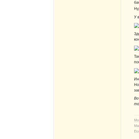
ба
Ну
У 
Зд
ко
Та
по
Ин
Но
за
Во
то
Мо
Ма
Ес