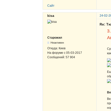
Сайт
kisa
24-02-2
Re: Т
3
А
Старожил
Неактивен
Откуда:
Киев
Ср
На форуме с
05-03-2017
ка
Сообщений:
57 904
Ещ
об
Ве
Ве
пр
но