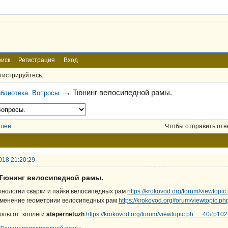
иск
Регистрация
Вход
гистрируйтесь.
→
Тюнинг велосипедной рамы.
блиотека. Вопросы.
алее
Чтобы отправить отв
018 21:20:29
 Тюнинг велосипедной рамы.
хнологии сварки и пайки велосипедных рам
https://krokovod.org/forum/viewtopi
менение геометриии велосипедных рам
https://krokovod.org/forum/viewtopic.p
опы от коллеги
atepernetuzh
https://krokovod.org/forum/viewtopic.ph … 40#p10