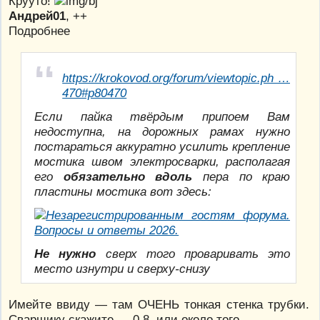
Крууто!
Андрей01
, ++
Подробнее
https://krokovod.org/forum/viewtopic.ph …
470#p80470
Если пайка твёрдым припоем Вам
недоступна, на дорожных рамах нужно
постараться аккуратно усилить крепление
мостика швом электросварки, располагая
его
обязательно вдоль
пера по краю
пластины мостика вот здесь:
Не нужно
сверх того проваривать это
место изнутри и сверху-снизу
Имейте ввиду — там ОЧЕНЬ тонкая стенка трубки.
Сварщику скажите — 0,8, или около того.