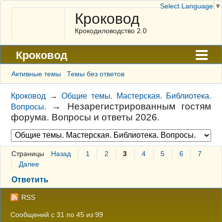
Select Language
▼
Кроковод
Крокодиловодство 2.0
Кроковод
Форум
Активные темы
Темы без ответов
Архив
Кроковод
→
Общие темы. Мастерская. Библиотека.
→
Незарегистрированным гостям
Вопросы.
ГАЛЕРЕЯ
форума. Вопросы и ответы 2026.
Правила
Поиск
Страницы
Назад
1
2
3
4
5
6
7
Далее
Регистрация
Ответить
Вход
RSS
Сообщений с 31 по 45 из 99