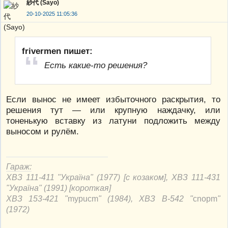
紗代 (Sayo)
20-10-2025 11:05:36
frivermen пишет:
Есть какие-то решения?
Если вынос не имеет избыточного раскрытия, то
решения тут — или крупную наждачку, или
тоненькую вставку из латуни подложить между
выносом и рулём.
Гараж:
ХВЗ 111-411 "Україна" (1977) [с козаком], ХВЗ 111-431
"Україна" (1991) [короткая]
ХВЗ 153-421 "
mypucm
" (1984), ХВЗ В-542 "
cnорm
"
(1972)