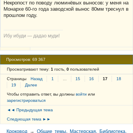
Некропост по поводу люминёвых выносов: у меня на
Монархе 60-го года заводской вынос 80мм треснул в
прошлом году.
Ибу ибуди — дадао муди!
Просмотров: 69 367
Просматривают тему:
1
гость,
0
пользователей
Страницы
Назад
1
…
15
16
17
18
19
Далее
Чтобы отправить ответ, вы должны
войти
или
зарегистрироваться
◄◄ Предыдущая тема
Следующая тема ►►
Кроковод
→
Общие темы. Мастерская. Библиотека.