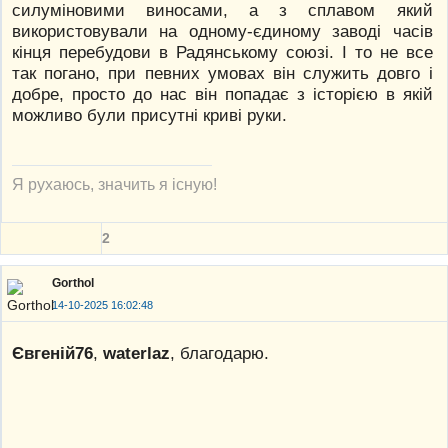
силуміновими виносами, а з сплавом який
використовували на одному-єдиному заводі часів
кінця перебудови в Радянському союзі. І то не все
так погано, при певних умовах він служить довго і
добре, просто до нас він попадає з історією в якій
можливо були присутні криві руки.
Я рухаюсь, значить я існую!
2
Gorthol
14-10-2025 16:02:48
Євгеній76
,
waterlaz
, благодарю.