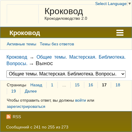
Select Language
▼
Кроковод
Крокодиловодство 2.0
Кроковод
Форум
Активные темы
Темы без ответов
Архив
Кроковод
→
Общие темы. Мастерская. Библиотека.
→
Вынос
Вопросы.
ГАЛЕРЕЯ
Правила
Страницы
Назад
1
…
15
16
17
18
Поиск
19
Далее
Регистрация
Чтобы отправить ответ, вы должны
войти
или
зарегистрироваться
Вход
RSS
Сообщений с 241 по 255 из 273