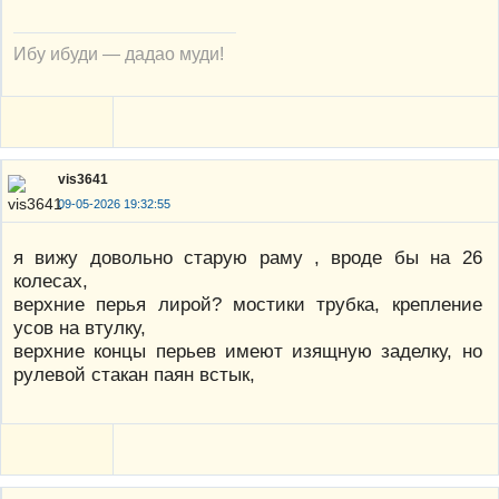
Ибу ибуди — дадао муди!
vis3641
09-05-2026 19:32:55
я вижу довольно старую раму , вроде бы на 26
колесах,
верхние перья лирой? мостики трубка, крепление
усов на втулку,
верхние концы перьев имеют изящную заделку, но
рулевой стакан паян встык,