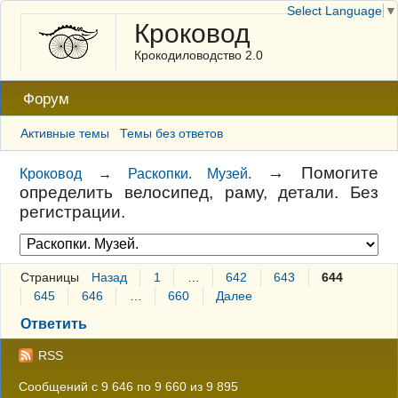
Select Language
▼
Кроковод
Крокодиловодство 2.0
Форум
Активные темы
Темы без ответов
→
Помогите
Кроковод
→
Раскопки. Музей.
определить велосипед, раму, детали. Без
регистрации.
Страницы
Назад
1
…
642
643
644
645
646
…
660
Далее
Ответить
RSS
Сообщений с 9 646 по 9 660 из 9 895