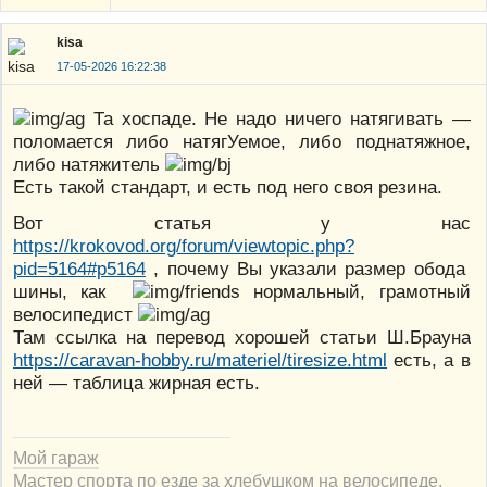
kisa
17-05-2026 16:22:38
Та хоспаде. Не надо ничего натягивать —
поломается либо натягУемое, либо поднатяжное,
либо натяжитель
Есть такой стандарт, и есть под него своя резина.
Вот статья у нас
https://krokovod.org/forum/viewtopic.php?
pid=5164#p5164
, почему Вы указали размер обода
шины, как
нормальный, грамотный
велосипедист
Там ссылка на перевод хорошей статьи Ш.Брауна
https://caravan-hobby.ru/materiel/tiresize.html
есть, а в
ней — таблица жирная есть.
Мой гараж
Мастер спорта по езде за хлебушком на велосипеде.