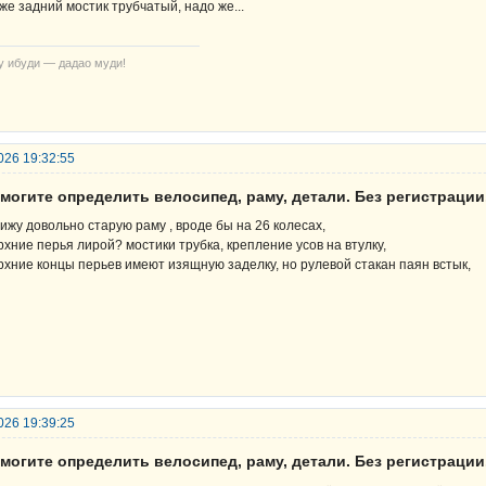
же задний мостик трубчатый, надо же...
у ибуди — дадао муди!
026 19:32:55
могите определить велосипед, раму, детали. Без регистрации
вижу довольно старую раму , вроде бы на 26 колесах,
рхние перья лирой? мостики трубка, крепление усов на втулку,
рхние концы перьев имеют изящную заделку, но рулевой стакан паян встык,
026 19:39:25
могите определить велосипед, раму, детали. Без регистрации