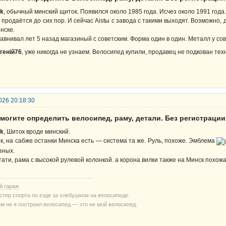
rk
, обычный минский щиток. Появился около 1985 года. Исчез около 1991 года.
 продаётся до сих пор. И сейчас Aistы с завода с такими выходят. Возможно, 
нске.
авнивал лет 5 назад магазиный с советским. Форма один в один. Металл у со
геній76
, уже никогда не узнаем. Велосипед купили, продавец не подкован тех
026 20:18:30
могите определить велосипед, раму, детали. Без регистрации
rk
, Шиток вроде минский.
к, на сабже останки Минска есть — система та же. Руль, похоже. Эмблема
зных.
тати, рама с высокой рулевой колонкой. а корона вилки также на Минск похожа
й гараж
стер спорта по езде за хлебушком на велосипеде.
ли не я построил велосипед — это не мой велосипед.