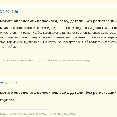
026 20:46:36
могите определить велосипед, раму, детали. Без регистрации
rk
, данный щиток появился с модели 111-331 в 86 году, а на модели 113-321 (
пу крепления к раме. На большой аист у щитка есть специальные хомуты, а у
ме предусмотрены специальные кронштейны для него. То же самое хара
лько там другие щитки цепи. На картинке, представленной коллегой
RedStor
ольшого" аиста.
т лучше велосипеда, чем тот, что собран кроководом из сарая деда.
026 21:33:51
могите определить велосипед, раму, детали. Без регистрации
наю, что я ничего не знаю. Я вижу, что я ничего не вижу.....