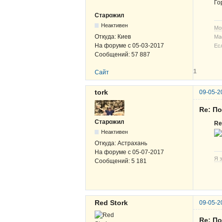
Го
Старожил
Неактивен
Мо
Откуда:
Киев
Ма
На форуме с
05-03-2017
Ес
Сообщений:
57 887
1
Сайт
tork
09-05-2
Re: По
Старожил
R
Неактивен
Откуда:
Астрахань
На форуме с
05-07-2017
Я з
Сообщений:
5 181
Red Stork
09-05-2
Re: По