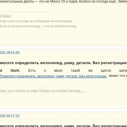
ризонтальные дропы — это не Минск 70-х годов. Колёса не отсюда ещё. Эмбл
й гараж
стер спорта по езде за хлебушком на велосипеде.
ли не я построил велосипед — это не мой велосипед.
026 19:51:00
могите определить велосипед, раму, детали. Без регистрации
ed Stork
, Есть у меня такой же щиток цепи.
может что к
наю, что я ничего не знаю. Я вижу, что я ничего не вижу.....
026 20:17:22
могите определить велосипед, раму, детали. Без регистрации