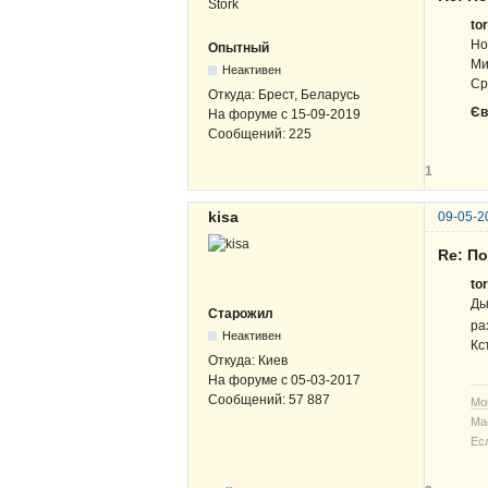
to
Но
Опытный
Ми
Неактивен
Ср
Откуда:
Брест, Беларусь
Єв
На форуме с
15-09-2019
Сообщений:
225
1
kisa
09-05-2
Re: По
to
Ды
Старожил
ра
Неактивен
Кс
Откуда:
Киев
На форуме с
05-03-2017
Сообщений:
57 887
Мо
Ма
Ес