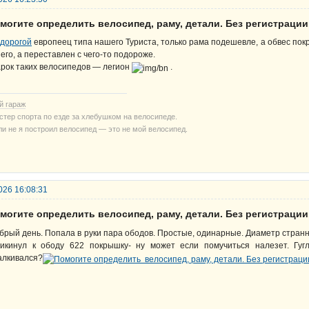
могите определить велосипед, раму, детали. Без регистрации
дорогой
европеец типа нашего Туриста, только рама подешевле, а обвес покр
 его, а переставлен с чего-то подороже.
рок таких велосипедов — легион
.
й гараж
стер спорта по езде за хлебушком на велосипеде.
ли не я построил велосипед — это не мой велосипед.
026 16:08:31
могите определить велосипед, раму, детали. Без регистрации
брый день. Попала в руки пара ободов. Простые, одинарные. Диаметр стран
икинул к ободу 622 покрышку- ну может если помучиться налезет. Гугл
алкивался?