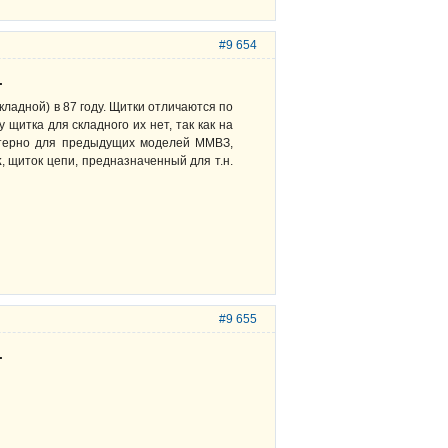
#9 654
.
складной) в 87 году. Щитки отличаются по
 щитка для складного их нет, так как на
ктерно для предыдущих моделей ММВЗ,
k
, щиток цепи, предназначенный для т.н.
#9 655
.