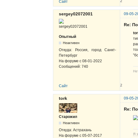
2
Сайт
sergey02072001
09-05-2
Re: По
to
Опытный
ти
Неактивен
ра
то
Откуда:
Россия, город Санкт-
"б
Петербург
На форуме с
08-01-2022
Сообщений:
740
Не
2
Сайт
tork
09-05-2
Re: По
Старожил
Неактивен
Откуда:
Астрахань
Я з
На форуме с
05-07-2017