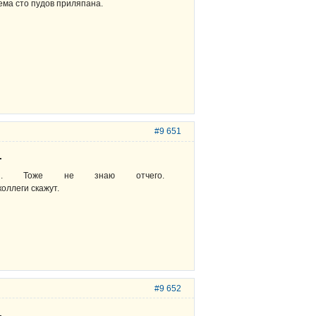
ема сто пудов приляпана.
#9 651
.
 Тоже не знаю отчего.
оллеги скажут.
#9 652
.