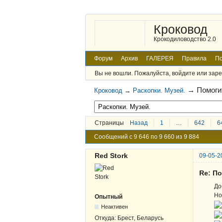
Кроковод
Крокодиловодство 2.0
Форум
Архив
ГАЛЕРЕЯ
Правила
По
Вы не вошли.
Пожалуйста, войдите или заре
→
Помоги
Кроковод
→
Раскопки. Музей.
Страницы
Назад
1
…
642
6
Сообщений с 9 646 по 9 660 из 9 884
Red Stork
09-05-2
Re: По
До
Но
Опытный
Неактивен
Откуда:
Брест, Беларусь