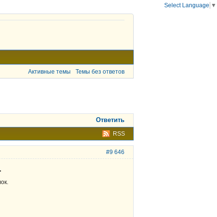
Select Language
▼
Активные темы
Темы без ответов
Ответить
RSS
#9 646
.
ок.