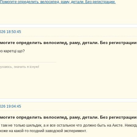
026 18:50:45
могите определить велосипед, раму, детали. Без регистрации
по каретці що?
ухаюсь, значить я існую!
026 19:04:45
могите определить велосипед, раму, детали. Без регистрации
 там не только шильдик, а и все остальное что должно быть на Аисте. Никогд
хоже на какой-то поздний заводской эксперимент.