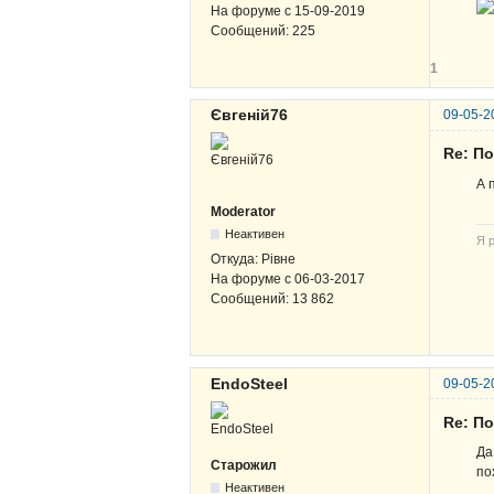
На форуме с
15-09-2019
Сообщений:
225
1
Євгеній76
09-05-2
Re: По
А 
Moderator
Неактивен
Я р
Откуда:
Рівне
На форуме с
06-03-2017
Сообщений:
13 862
EndoSteel
09-05-2
Re: По
Да
Старожил
по
Неактивен