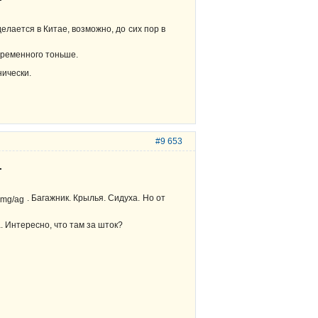
делается в Китае, возможно, до сих пор в
временного тоньше.
нически.
#9 653
.
. Багажник. Крылья. Сидуха. Но от
. Интересно, что там за шток?