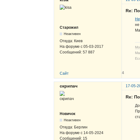
Re: По
Не
не
Старожил
Ма
Неактивен
Откуда:
Киев
На форуме с
05-03-2017
Мо
Сообщений:
57 887
Ма
Ес
4
Сайт
скрипач
17-05-2
Re: По
До
Пр
Новичок
ст
Неактивен
Откуда:
Берлин
На форуме с
14-05-2024
Сообщений:
15