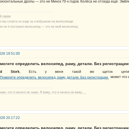
ризонтальные дропы — это не Минск 70-х годов. Колёса не отсюда ещё. Эмбл
й гараж
стер спорта по езде за хлебушком на велосипеде.
ли не я построил велосипед — это не мой велосипед.
026 19:51:00
могите определить велосипед, раму, детали. Без регистрации
ed Stork
, Есть у меня такой же щиток цепи.
может что к
наю, что я ничего не знаю. Я вижу, что я ничего не вижу.....
026 20:17:22
могите определить велосипед, раму, детали. Без регистрации