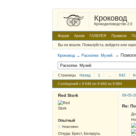
Кроковод
Крокодиловодство 2.0
Форум
Архив
ГАЛЕРЕЯ
Правила
По
Вы не вошли.
Пожалуйста, войдите или заре
→
Помоги
Кроковод
→
Раскопки. Музей.
Страницы
Назад
1
…
642
6
Сообщений с 9 646 по 9 660 из 9 884
Red Stork
09-05-2
Re: По
До
Но
Опытный
Неактивен
Откуда:
Брест, Беларусь