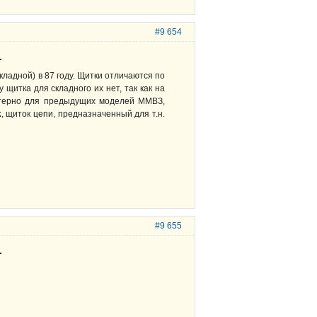
#9 654
.
складной) в 87 году. Щитки отличаются по
 щитка для складного их нет, так как на
ктерно для предыдущих моделей ММВЗ,
k
, щиток цепи, предназначенный для т.н.
#9 655
.