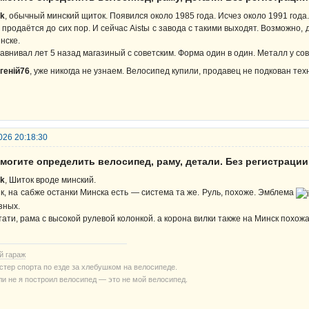
rk
, обычный минский щиток. Появился около 1985 года. Исчез около 1991 года.
 продаётся до сих пор. И сейчас Aistы с завода с такими выходят. Возможно, 
нске.
авнивал лет 5 назад магазиный с советским. Форма один в один. Металл у со
геній76
, уже никогда не узнаем. Велосипед купили, продавец не подкован тех
026 20:18:30
могите определить велосипед, раму, детали. Без регистрации
rk
, Шиток вроде минский.
к, на сабже останки Минска есть — система та же. Руль, похоже. Эмблема
зных.
тати, рама с высокой рулевой колонкой. а корона вилки также на Минск похожа
й гараж
стер спорта по езде за хлебушком на велосипеде.
ли не я построил велосипед — это не мой велосипед.