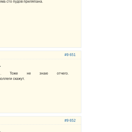
ема сто пудов приляпана.
#9 651
.
 Тоже не знаю отчего.
оллеги скажут.
#9 652
.