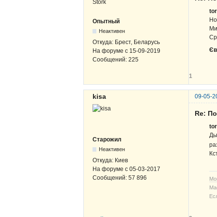
to
Но
Опытный
Ми
Неактивен
Ср
Откуда:
Брест, Беларусь
Єв
На форуме с
15-09-2019
Сообщений:
225
1
kisa
09-05-2
Re: По
to
Ды
Старожил
ра
Неактивен
Кс
Откуда:
Киев
На форуме с
05-03-2017
Сообщений:
57 896
Мо
Ма
Ес