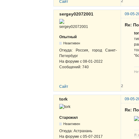
2
Сайт
sergey02072001
09-05-2
Re: По
to
Опытный
ти
Неактивен
ра
то
Откуда:
Россия, город Санкт-
"б
Петербург
На форуме с
08-01-2022
Сообщений:
740
Не
2
Сайт
tork
09-05-2
Re: По
Старожил
Неактивен
Откуда:
Астрахань
Я з
На форуме с
05-07-2017