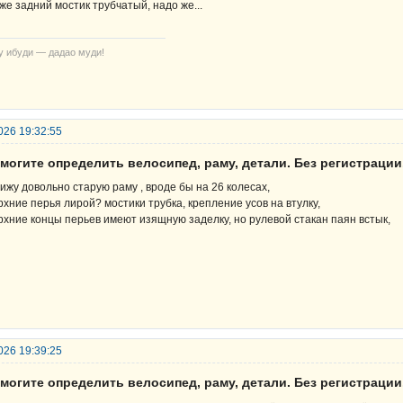
же задний мостик трубчатый, надо же...
у ибуди — дадао муди!
026 19:32:55
могите определить велосипед, раму, детали. Без регистрации
вижу довольно старую раму , вроде бы на 26 колесах,
рхние перья лирой? мостики трубка, крепление усов на втулку,
рхние концы перьев имеют изящную заделку, но рулевой стакан паян встык,
026 19:39:25
могите определить велосипед, раму, детали. Без регистрации