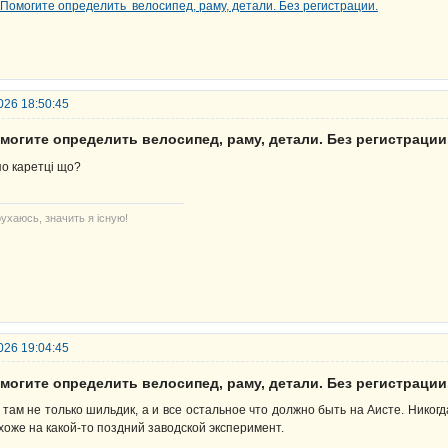
026 18:50:45
могите определить велосипед, раму, детали. Без регистрации
по каретці що?
ухаюсь, значить я існую!
026 19:04:45
могите определить велосипед, раму, детали. Без регистрации
 там не только шильдик, а и все остальное что должно быть на Аисте. Никогд
хоже на какой-то поздний заводской эксперимент.