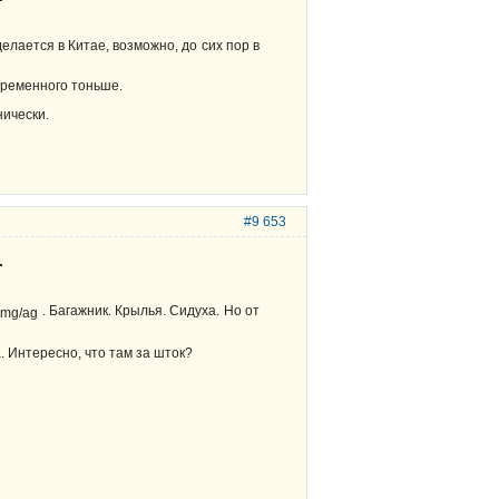
делается в Китае, возможно, до сих пор в
временного тоньше.
нически.
#9 653
.
. Багажник. Крылья. Сидуха. Но от
. Интересно, что там за шток?