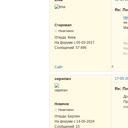
Re: По
Не
не
Старожил
Ма
Неактивен
Откуда:
Киев
На форуме с
05-03-2017
Мо
Сообщений:
57 896
Ма
Ес
4
Сайт
скрипач
17-05-2
Re: По
До
Пр
Новичок
ст
Неактивен
Откуда:
Берлин
На форуме с
14-05-2024
Сообщений:
15