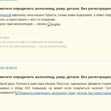
могите определить велосипед, раму, детали. Без регистрации
дорогой
европеец типа нашего Туриста, только рама подешевле, а обвес покр
 его, а переставлен с чего-то подороже.
рок таких велосипедов — легион
.
й гараж
стер спорта по езде за хлебушком на велосипеде.
ли не я построил велосипед — это не мой велосипед.
026 16:08:31
могите определить велосипед, раму, детали. Без регистрации
брый день. Попала в руки пара ободов. Простые, одинарные. Диаметр стран
икинул к ободу 622 покрышку- ну может если помучиться налезет. Гугл
алкивался?