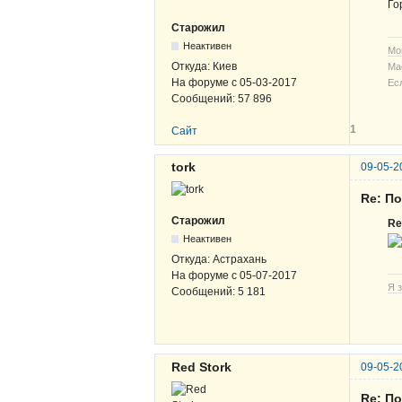
Го
Старожил
Неактивен
Мо
Откуда:
Киев
Ма
На форуме с
05-03-2017
Ес
Сообщений:
57 896
1
Сайт
tork
09-05-2
Re: По
Старожил
R
Неактивен
Откуда:
Астрахань
На форуме с
05-07-2017
Я з
Сообщений:
5 181
Red Stork
09-05-2
Re: По