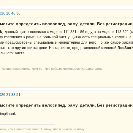
026 20:46:36
могите определить велосипед, раму, детали. Без регистрации
rk
, данный щиток появился с модели 111-331 в 86 году, а на модели 113-321 (
пу крепления к раме. На большой аист у щитка есть специальные хомуты, а у
ме предусмотрены специальные кронштейны для него. То же самое хара
лько там другие щитки цепи. На картинке, представленной коллегой
RedStor
ольшого" аиста.
т лучше велосипеда, чем тот, что собран кроководом из сарая деда.
026 21:33:51
могите определить велосипед, раму, детали. Без регистрации
наю, что я ничего не знаю. Я вижу, что я ничего не вижу.....