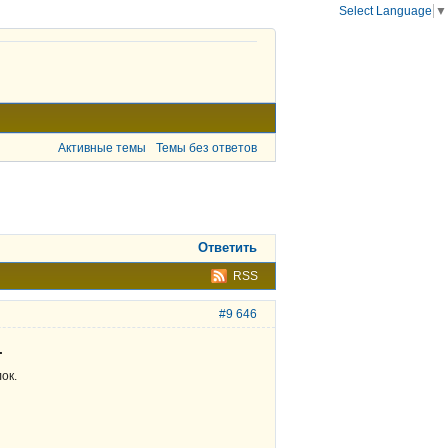
Select Language
▼
Активные темы
Темы без ответов
Ответить
RSS
#9 646
.
ок.