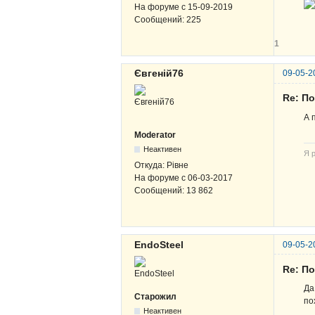
На форуме с
15-09-2019
Сообщений:
225
1
Євгеній76
09-05-2
Re: По
А 
Moderator
Неактивен
Я р
Откуда:
Рівне
На форуме с
06-03-2017
Сообщений:
13 862
EndoSteel
09-05-2
Re: По
Да
Старожил
по
Неактивен