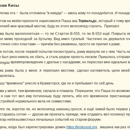
араж Кисы
лочка эта ↑ была отложена "в никуда" — авось кому-то понадобится. И понад
том на моём горизонте нарисовался Паша ака
Торвальдс
, который к тому в
ипаяй мне красивый мостик, буду из этого велосипед строить. Припаял.
ма была малопонятная — то ли Стартон В-555, то ли В-553 ещё. Покрыта я
но мимо проходной за бутылку. Вид имел тусклый. Частично он держался о
стично слез пластами — причём без ржавчины, просто не прилип к раме.
е потом, после первой попытки пескоструить, раму вернули ни с чем. Часть н
о был риск никель не сбить, а сталь рядом проесть песком. Пришлось отпра
времяпровождение с дрелью с насадками, но переслал мне идеально 
ка рама была у меня, я перепаял мостики, сделал натяжитель цепи моей 
валялась.
шу "временно" унесло в Краматорск, где он и пребывает по сей день.
ма у меня, тем временем, скучала и плакала. Порешили, что Паша по возмож
 я сам тот вел ему потихоньку буду лепить, ибо его временное пристанище
стройкой нормального вела не совместимо.
лго ли, коротко ли, но велосипед наконец сросся, и ещё зимой было первое
 стараюсь сотню — другую км проехать прежде, чем отдавать вел хозяину) п
згар небезызвестных печальных событий на старом форуме.
день, когда был зарегистрирован домен
https://krokovod.org
, машина как раз 