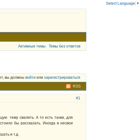
Select Language
▼
Активные темы
Темы без ответов
ет, вы должны
войти
или
зарегистрироваться
RSS
#1
ую тему свалить. А то есть тачки, для
стоило бы рассказать. Иногда в несвои
шать и т.д.