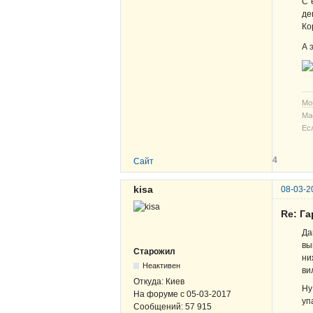
С 
де
К
А 
Мо
Ма
Ес
4
Сайт
kisa
08-03-2
Re: Г
Да
вы
Старожил
ни
Неактивен
ви
Откуда:
Киев
Ну
На форуме с
05-03-2017
уп
Сообщений:
57 915