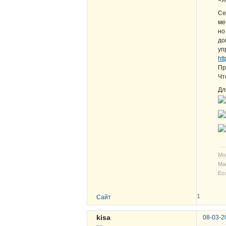
Се
ме
но
до
уп
ht
Пр
Чт
Дл
Мо
Ма
Ес
1
Сайт
kisa
08-03-2