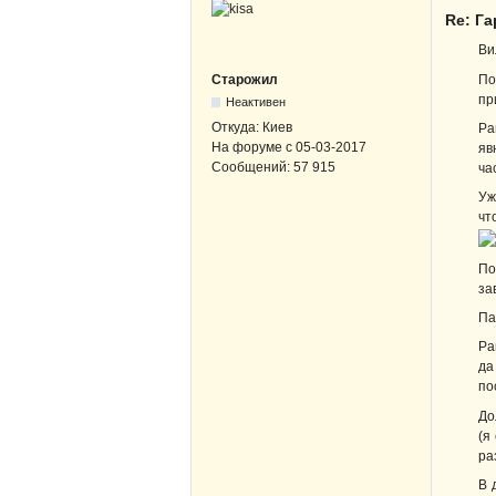
Re: Г
Ви
По
Старожил
пр
Неактивен
Откуда:
Киев
Ра
На форуме с
05-03-2017
яв
Сообщений:
57 915
ча
Уж
чт
По
за
Па
Ра
да
по
До
(я
ра
В 