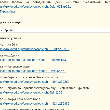
лагман гаража на сегодняшний день — фикс "Реактивная Таб
tps://krokovod.org/forum/viewtopic.php?pid=621#p621
ё велосипеды
▼
Spoiler
много туризма
ло — из 90-х
tps://krokovod.org/forum/viewtopic.ph … 18#p238918
та — р. Десна
tp://forum.katera.ru/index.php?/topic … ntry795183
та — Каневское море
tp://forum.katera.ru/index.php?/topic … try1065677
ло — берега р. Тетерев и Киевского моря
tps://krokovod.org/forum/viewtopic.ph … 89#p239289
ло — скучно по Бориспольскому району — испытания Туристов
tps://krokovod.org/forum/viewtopic.php?id=1165
ло — вокруг Каневского моря
tps://krokovod.org/forum/viewtopic.ph … 82#p239382