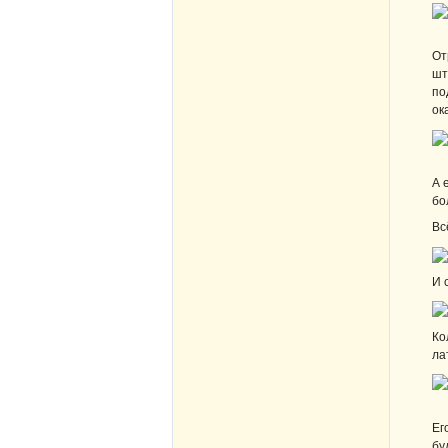
От
шт
по
ок
А 
бо
Вс
И 
Ко
ла
Ег
бу