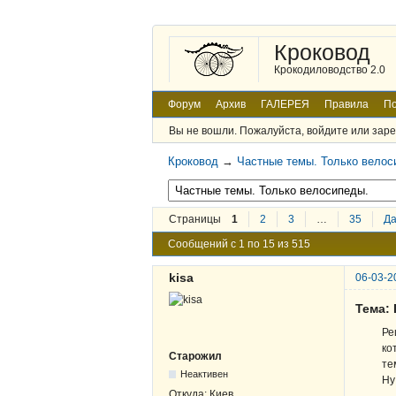
Кроковод
Крокодиловодство 2.0
Форум
Архив
ГАЛЕРЕЯ
Правила
По
Вы не вошли.
Пожалуйста, войдите или заре
Кроковод
→
Частные темы. Только велос
Страницы
1
2
3
…
35
Д
Сообщений с 1 по 15 из 515
kisa
06-03-2
Тема:
Ре
ко
Старожил
те
Неактивен
Ну
Откуда:
Киев