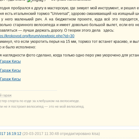
годня пробрался к другу в мастерскую, где зимует мой инструмент, и решил 
ня есть итальянский тормоз "Universal", здорово смахивающий на изящный шо
 у него маленький рич. А на бюджетном проекте, куда всё это городится,
вольно старинного велосипеда и имеет довольно большой вылет, если его н
равляться — лучше держать дорогу. О теории этого дела здесь:
tps://krokovod.org/forum/viewtopic.php?id=30
икинул, что если укоротить перья на 15 мм, тормоз тот встанет красиво, и в
о и было исполнено:
я наглядности фото сделано, когда только одно перо уже укорочено для устан
й гараж
стер спорта по езде за хлебушком на велосипеде.
ли не я построил велосипед — это не мой велосипед.
017 16:19:12
(20-03-2017 11:30:48 отредактировано kisa)