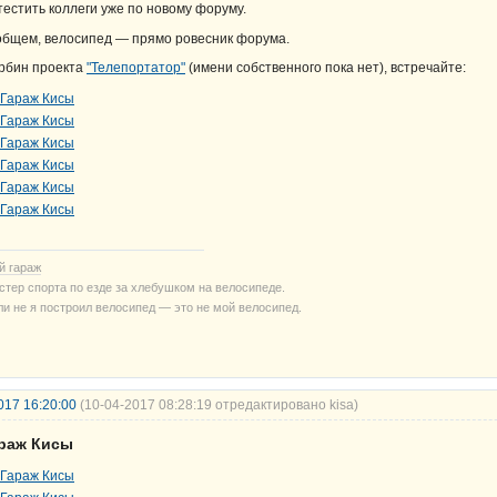
тестить коллеги уже по новому форуму.
общем, велосипед — прямо ровесник форума.
рбин проекта
"Телепортатор"
(имени собственного пока нет), встречайте:
й гараж
стер спорта по езде за хлебушком на велосипеде.
ли не я построил велосипед — это не мой велосипед.
017 16:20:00
(10-04-2017 08:28:19 отредактировано kisa)
араж Кисы