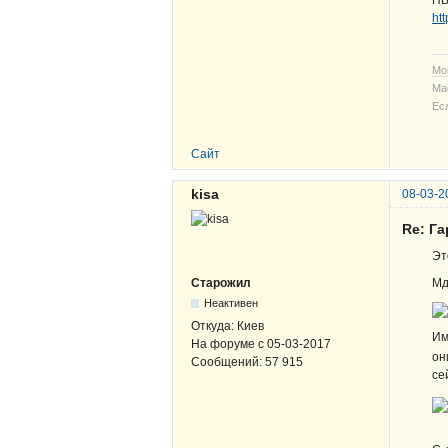
ПВ
ht
Мо
Ма
Ес
Сайт
kisa
08-03-2
Re: Г
Эт
Мд
Старожил
Неактивен
Откуда:
Киев
Им
На форуме с
05-03-2017
он
Сообщений:
57 915
се