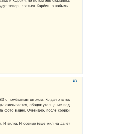
назвали КОрбин, но потом оно оказалось
 будут теперь зваться Корбин, а кобылы-
#3
ВЗ с пожёваным штоком. Когда-то шток
щь: оказывается, ободок-утолщение под
На фото видно. Очевидно, после сборки
. И вилка. И осенью (ещё жил на даче)