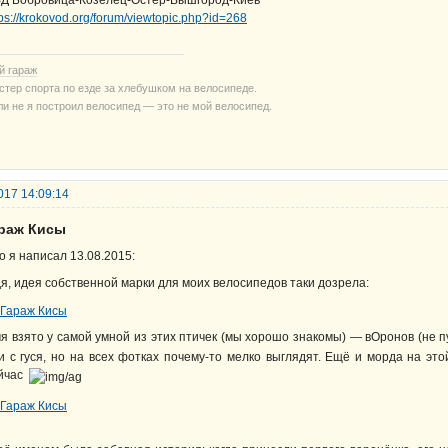
Д Бобровица-Козелец-Остёр-Вышгород-Киев
tps://krokovod.org/forum/viewtopic.php?id=268
й гараж
стер спорта по езде за хлебушком на велосипеде.
ли не я построил велосипед — это не мой велосипед.
017 14:09:14
араж Кисы
о я написал 13.08.2015:
я, идея собственной марки для моих велосипедов таки дозрела:
я взято у самой умной из этих птичек (мы хорошо знакомы) — вОронов (не 
и с гуся, но на всех фотках почему-то мелко выглядят. Ещё и морда на эт
йчас