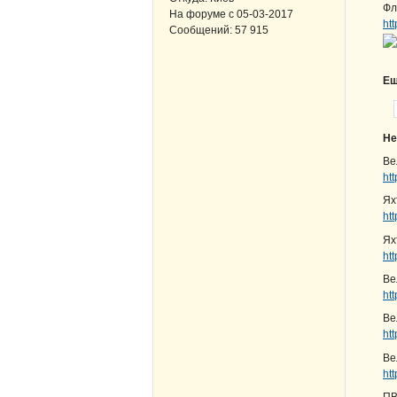
Ф
На форуме с
05-03-2017
ht
Сообщений:
57 915
Ещ
Не
Ве
ht
Ях
ht
Ях
ht
Ве
ht
Ве
ht
Ве
ht