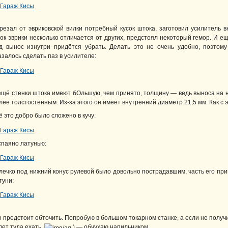
резал от эвриковской вилки потребный кусок штока, заготовил усилитель вну
ок эврики несколько отличается от других, предстоял некоторый гемор. И е
д вынос изнутри придётся убрать. Делать это не очень удобно, поэтому
азалось сделать паз в усилителе:
ещё стенки штока имеют бОльшую, чем принято, толщину — ведь выноса на н
лее толстостенным. Из-за этого он имеет внутренний диаметр 21,5 мм. Как с э
ё это добро было сложено в кучу:
спаяно латунью:
лечко под нижний конус рулевой было довольно пострадавшим, часть его при
туни:
о предстоит обточить. Попробую в большом токарном станке, а если не получи
дет туда ехать
) — обчухаю напильником.