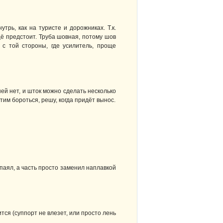
трь, как на туристе и дорожниках. Т.к.
щё предстоит. Труба шовная, потому шов
 с той стороны, где усилитель, проще
ей нет, и шток можно сделать несколько
тим бороться, решу, когда придёт вынос.
паял, а часть просто заменил наплавкой
тся (суппорт не влезет, или просто лень