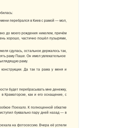
обилась:
ремени перебрался в Киев с рамой — мол,
вно до моего рождения никелем, причём
чень хорошо, частично пошёл пузырями,
икеля сдулась, остальное держалось так,
влять раму Паше. Он имел увлекательное
выглядящую раму.
конструкции. Да так та рама у меня и
ности будет перебрасывать мне денежку,
 в Краматорске, как и его оснащение, с
 робкое Поехало. К полноценной обкатке
риступил буквально пару дней назад — в
поехала на фотосессию. Вчера её успели