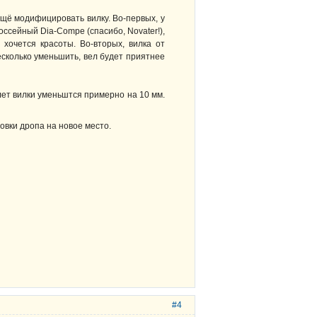
ещё модифицировать вилку. Во-первых, у
ссейный Dia-Compe (спасибо, Novater!),
 хочется красоты. Во-вторых, вилка от
есколько уменьшить, вел будет приятнее
ылет вилки уменьштся примерно на 10 мм.
овки дропа на новое место.
#4