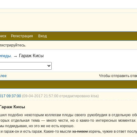
иск
Регистрация
Вход
гистрируйтесь.
→
Гараж Кисы
ипеды.
алее
Чтобы отправить отв
017 09:37:00
(09-04-2017 21:57:00 отредактировано kisa)
 Гараж Кисы
шил подобно некоторым коллегам плоды своего рукоблудия в отдельную общ
торых отдельная тема — много чести, но о каких-то интересных моментах 
мы подкидываю, но это же не есть хорошо.
 и гараж-он и есть гараж. Какие-то мысли
за пивом
изречь, чужие в ответ послу