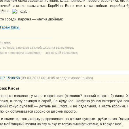
её именем была забавная история: когда принесли первого воронёнка, его 
вочкой, и стало называться КорбИна. Вот и мои тачки- ̶к̶о̶б̶е̶л̶и̶ жеребцы
орбина
.
это соседи, парочка — клетка двойная:
й гараж
стер спорта по езде за хлебушком на велосипеде.
ли не я построил велосипед — это не мой велосипед.
017 15:08:58
(09-03-2017 00:10:05 отредактировано kisa)
араж Кисы
вненько валялась у меня спортивная (чемпион? ранний стартон?) вилка Х
паял, а вилку закинул в сарай, на будущее. Попутно узнал интересную ве
жний конус рулевой — деталь не штока, и не отдельная, а часть коронки. 
лки он обтачивается соосно со штоком просто.
 и валяется, потихоньку разрезаемая на всякие нужные трубки рама Эврики
ал мой хищный взгляд на эту вилку, которую выкинуть жалко, а толку с неё..