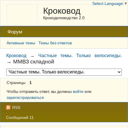
Select Language
▼
Кроковод
Крокодиловодство 2.0
Форум
Активные темы
Темы без ответов
Кроковод
→
Частные темы. Только велосипеды.
→
ММВЗ складной
Страницы
1
Чтобы отправить ответ, вы должны
войти
или
зарегистрироваться
RSS
Сообщений 11