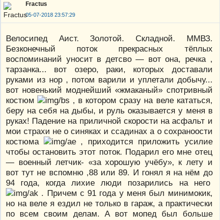
Fractus
05-07-2018 23:57:29
Велосипед Аист. Золотой. Складной. ММВЗ.
Безконечный поток прекрасных тёплых
воспоминаний уносит в детсво — вот она, речка ,
тарзанка... вот озеро, раки, которых доставали
руками из нор , потом варили и уплетали добычу...
вот новенький моднейший «жмаканый» спотривный
костюм
, в котором сразу на веле кататься,
беру на себя на дыбы, и руль оказывается у меня в
руках! Падение на приличной скорости на асфальт и
мои страхи не о синяках и ссадинах а о сохраноости
костюма
, приходится приложить усилие
чтобы остановить этот поток. Подарил его мне отец
— военный летчик- «за хорошую учёбу», к лету и
вот тут не вспомню ,88 или 89. И гонял я на нём до
94 года, когда лихие люди позарились на него
. Причем с 91 года у меня был минимокик,
но на веле я ездил не только в гараж, а практически
по всем своим делам. А вот мопед был больше