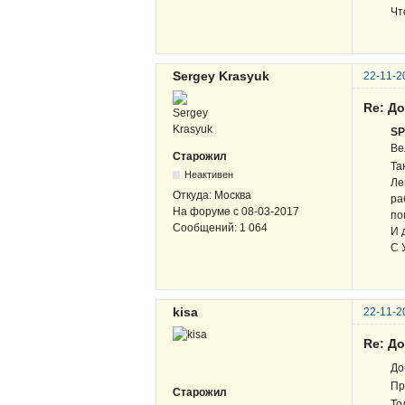
Чт
Sergey Krasyuk
22-11-2
Re: Д
S
Ве
Старожил
Та
Неактивен
Ле
Откуда:
Москва
ра
На форуме с
08-03-2017
по
Сообщений:
1 064
И 
С 
kisa
22-11-2
Re: Д
До
Пр
Старожил
То