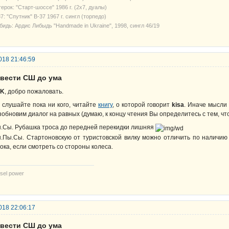
ерок: "Старт-шоссе" 1986 г. (2х7, дуалы)
7: "Спутник" В-37 1967 г. сингл (торпедо)
бидь: Ардис Либыдь "Handmade in Ukraine", 1998, сингл 46/19
018 21:46:59
овести СШ до ума
PK
, добро пожаловать.
 слушайте пока ни кого, читайте
книгу
, о которой говорит
kisa
. Иначе мысли 
зобновим диалог на равных (думаю, к концу чтения Вы определитесь с тем, чт
.Сы. Рубашка троса до передней перекидки лишняя
.Пы.Сы. Стартоновскую от туристовской вилку можно отличить по наличию
ока, если смотреть со стороны колеса.
sel power
018 22:06:17
овести СШ до ума