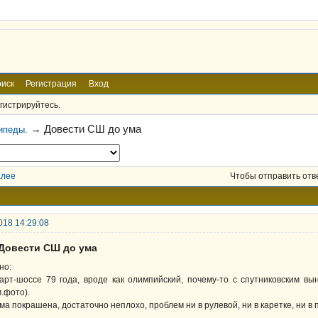
иск
Регистрация
Вход
гистрируйтесь.
→
Довести СШ до ума
ипеды.
алее
Чтобы отправить отв
018 14:29:08
 Довести СШ до ума
но:
арт-шоссе 79 года, вроде как олимпийский, почему-то с спутниковским в
м.фото).
ма покрашена, достаточно неплохо, проблем ни в рулевой, ни в каретке, ни в