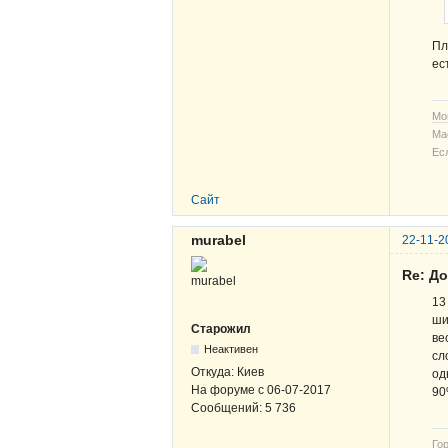
Пл
ест
Мо
Ма
Ес
Сайт
murabel
22-11-2
Re: Д
13
ши
Старожил
ве
Неактивен
сл
Откуда:
Киев
од
На форуме с
06-07-2017
90
Сообщений:
5 736
Гор