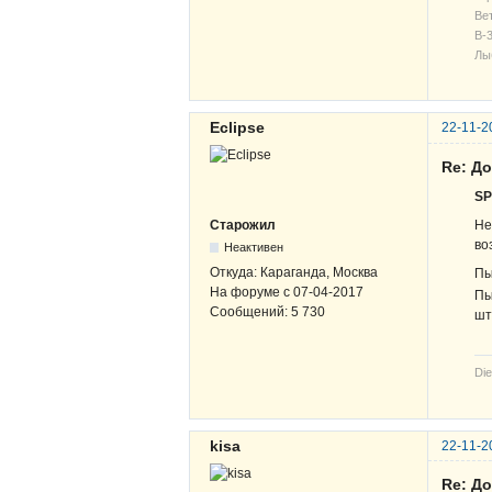
Вет
В-3
Лы
Eclipse
22-11-2
Re: Д
S
Не
Старожил
во
Неактивен
Откуда:
Караганда, Москва
Пы
На форуме с
07-04-2017
Пы
Сообщений:
5 730
шт
Die
kisa
22-11-2
Re: Д