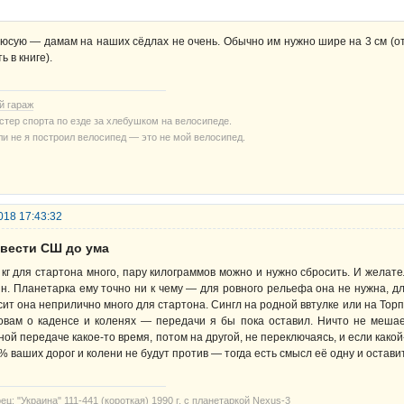
юсую — дамам на наших сёдлах не очень. Обычно им нужно шире на 3 см (от
ь в книге).
й гараж
стер спорта по езде за хлебушком на велосипеде.
ли не я построил велосипед — это не мой велосипед.
018 17:43:32
овести СШ до ума
 кг для стартона много, пару килограммов можно и нужно сбросить. И желате
н. Планетарка ему точно ни к чему — для ровного рельефа она не нужна, д
сит она неприлично много для стартона. Сингл на родной ввтулке или на Тор
овам о каденсе и коленях — передачи я бы пока оставил. Ничто не мешае
ной передаче какое-то время, потом на другой, не переключаясь, и если како
% ваших дорог и колени не будут против — тогда есть смысл её одну и оставит
ец: "Украина" 111-441 (короткая) 1990 г. с планетаркой Nexus-3