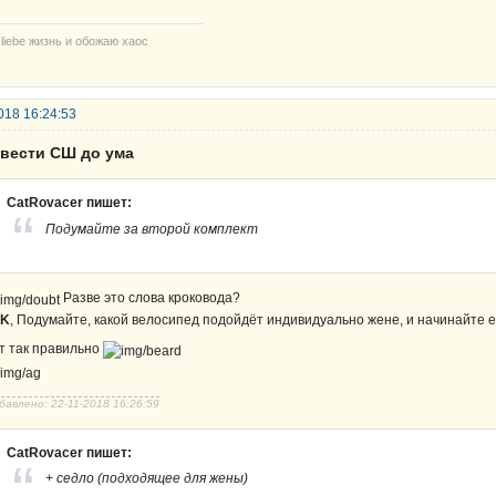
 liebe жизнь и обожаю хаос
018 16:24:53
овести СШ до ума
CatRovacer пишет:
Подумайте за второй комплект
Разве это слова кроковода?
PK
, Подумайте, какой велосипед подойдёт индивидуально жене, и начинайте е
т так правильно
бавлено: 22-11-2018 16:26:59
CatRovacer пишет:
+ седло (подходящее для жены)