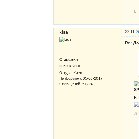
ich
kisa
22-11-2
Re: Д
Старожил
Неактивен
Откуда:
Киев
На форуме с
05-03-2017
Сообщений:
57 887
S
Во
До