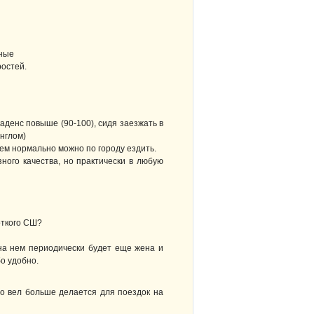
йные
ростей.
каденс повыше (90-100), сидя заезжать в
инглом)
нем нормально можно по городу ездить.
зного качества, но практически в любую
откого СШ?
на нем периодически будет еще жена и
о удобно.
 но вел больше делается для поездок на