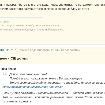
ть и ракурсы фоток для этого дела неблагоприятны, но не кажется мне эта
рочем, может это ракурсы такие, и вообще, позже дойдём до этого.
й гараж
стер спорта по езде за хлебушком на велосипеде.
ли не я построил велосипед — это не мой велосипед.
018 03:27:37
(Причина редактирования: Ошибки поправить)
овести СШ до ума
kisa пишет:
Добро пожаловать в стаю!
Прежде всего, позвольте отнять у Вас пару вечеров
Только вдумчиво. Делайте перерывы, но вникайте. Многие вопросы
https://krokovod.org/forum/viewtopic.php?id=30
Если будете сачковать и читать по диагонали — коллеги моментально
Там — многолетний концентрированный опыт всего Сообщества, 
систематизировать.