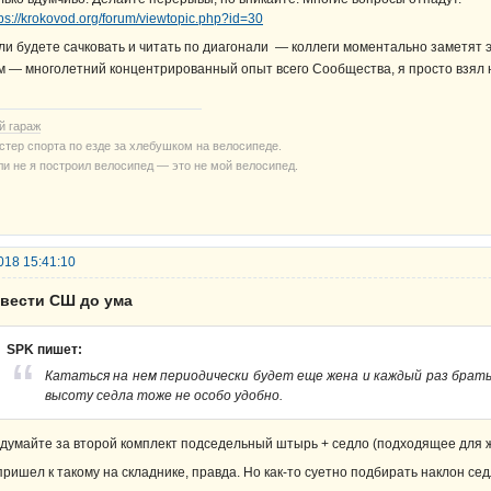
tps://krokovod.org/forum/viewtopic.php?id=30
ли будете сачковать и читать по диагонали — коллеги моментально заметят
м — многолетний концентрированный опыт всего Сообщества, я просто взял н
й гараж
стер спорта по езде за хлебушком на велосипеде.
ли не я построил велосипед — это не мой велосипед.
018 15:41:10
овести СШ до ума
SPK пишет:
Кататься на нем периодически будет еще жена и каждый раз брать
высоту седла тоже не особо удобно.
думайте за второй комплект подседельный штырь + седло (подходящее для 
пришел к такому на складнике, правда. Но как-то суетно подбирать наклон с