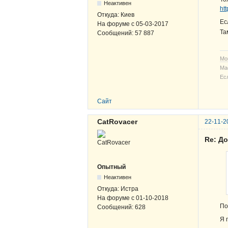
Неактивен
ht
Откуда:
Киев
Ес
На форуме с
05-03-2017
Та
Сообщений:
57 887
Мо
Ма
Ес
Сайт
CatRovacer
22-11-2
Re: Д
Опытный
Неактивен
Откуда:
Истра
На форуме с
01-10-2018
По
Сообщений:
628
Я 