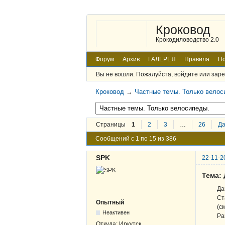
Кроковод
Крокодиловодство 2.0
Форум
Архив
ГАЛЕРЕЯ
Правила
По
Вы не вошли.
Пожалуйста, войдите или заре
Кроковод
→
Частные темы. Только велос
Страницы
1
2
3
…
26
Д
Сообщений с 1 по 15 из 386
SPK
22-11-2
Тема:
Да
Ст
Опытный
(с
Неактивен
Ра
Откуда:
Иркутск