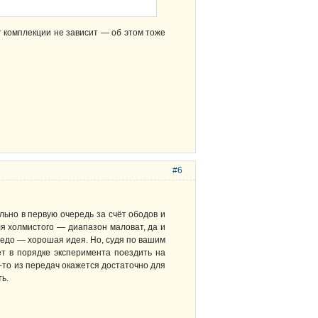
 комплекции не зависит — об этом тоже
#6
льно в первую очередь за счёт ободов и
ля холмистого — диапазон маловат, да и
педо — хорошая идея. Но, судя по вашим
т в порядке эксперимента поездить на
й-то из передач окажется достаточно для
ь.