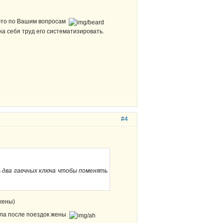
 это по Вашим вопросам
а себя труд его систематизировать.
#4
 два гаечных ключа чтобы поменять
жены)
едла после поездок жены