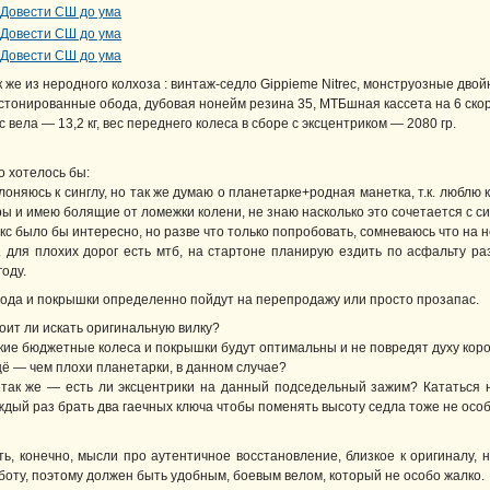
к же из неродного колхоза : винтаж-седло Gippieme Nitrec, монструозные дво
стонированные обода, дубовая нонейм резина 35, МТБшная кассета на 6 ско
с вела — 13,2 кг, вес переднего колеса в сборе с эксцентриком — 2080 гр.
о хотелось бы:
лоняюсь к синглу, но так же думаю о планетарке+родная манетка, т.к. люблю 
ры и имею болящие от ломежки колени, не знаю насколько это сочетается с с
кс было бы интересно, но разве что только попробовать, сомневаюсь что на 
к. для плохих дорог есть мтб, на стартоне планирую ездить по асфальту ра
году.
ода и покрышки определенно пойдут на перепродажу или просто прозапас.
оит ли искать оригинальную вилку?
кие бюджетные колеса и покрышки будут оптимальны и не повредят духу кор
ё — чем плохи планетарки, в данном случае?
 так же — есть ли эксцентрики на данный подседельный зажим? Кататься 
ждый раз брать два гаечных ключа чтобы поменять высоту седла тоже не особ
ть, конечно, мысли про аутентичное восстановление, близкое к оригиналу,
боту, поэтому должен быть удобным, боевым велом, который не особо жалко.