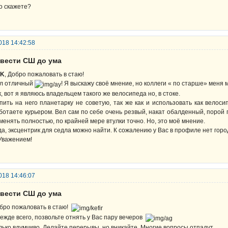
о скажете?
018 14:42:58
овести СШ до ума
PK
, Добро пожаловать в стаю!
л отличный
! Я выскажу своё мнение, но коллеги « по старше» меня 
к, вот я являюсь владельцем такого же велосипеда но, в стоке.
пить на него планетарку не советую, так же как и использовать как велос
ботаете курьером. Вел сам по себе очень резвый, накат обалденный, порой
менять полностью, по крайней мере втулки точно. Но, это моё мнение.
да, эксцентрик для седла можно найти. К сожалению у Вас в профиле нет города
Уважением!
018 14:46:07
овести СШ до ума
бро пожаловать в стаю!
ежде всего, позвольте отнять у Вас пару вечеров
лько вдумчиво. Делайте перерывы, но вникайте. Многие вопросы отпадут.