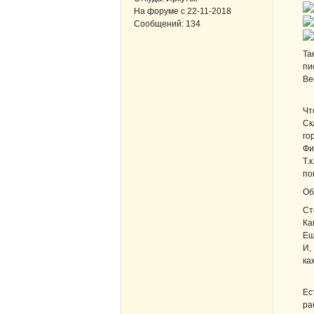
На форуме с
22-11-2018
Сообщений:
134
Та
пи
Ве
Чт
Ск
го
Фи
Т.
по
Об
Ст
Ка
Ещ
И,
ка
Ес
ра