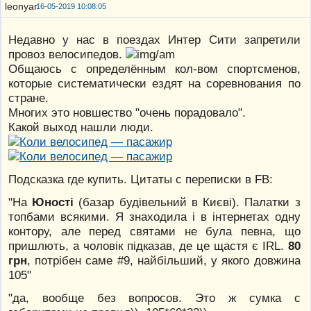
16-05-2019 10:08:05
Недавно у нас в поездах Интер Сити запретили
провоз велосипедов.
Общаюсь с определённым кол-вом спортсменов,
которые систематически ездят на соревнования по
стране.
Многих это новшество "очень порадовало".
Какой выход нашли люди.
Подсказка где купить. Цитаты с переписки в FB:
"На
Юності
(базар будівельний в Києві). Палатки з
топбами всякими. Я знаходила і в інтернетах одну
контору, але перед святами не була певна, що
пришлють, а чоловік підказав, де це щастя є IRL.
80
грн
, потрібен саме #9, найбільший, у якого довжина
105"
"да, вообще без вопросов. Это ж сумка с