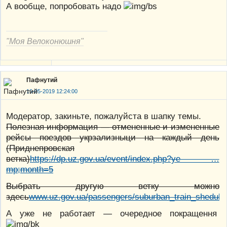
А вообще, попробовать надо
"Моя Велоконюшня"
Пафнутий
16-05-2019 12:24:00
Модератор, закиньте, пожалуйста в шапку темы.
Полезная информация — отмененные и измененные
рейсы поездов укрзализныци на каждый день
(Приднепровская
ветка)
https://dp.uz.gov.ua/event/index.php?ye …
mp;month=5
Выбрать другую ветку можно
здесь
www.uz.gov.ua/passengers/suburban_train_shedule
А уже не работает — очередное покращення