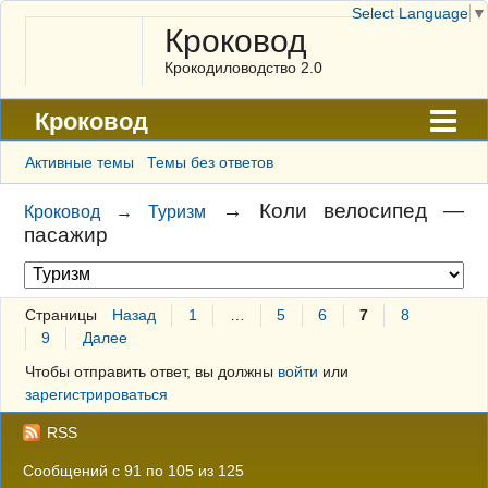
Select Language
▼
Кроковод
Крокодиловодство 2.0
Кроковод
Форум
Активные темы
Темы без ответов
Архив
→
Коли велосипед —
Кроковод
→
Туризм
пасажир
ГАЛЕРЕЯ
Правила
Страницы
Назад
1
…
5
6
7
8
Поиск
9
Далее
Регистрация
Чтобы отправить ответ, вы должны
войти
или
зарегистрироваться
Вход
RSS
Сообщений с 91 по 105 из 125