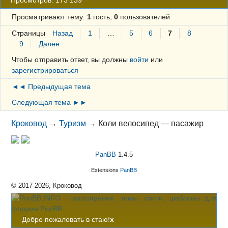
Просмотров: 173 139
Просматривают тему:
1
гость,
0
пользователей
Страницы
Назад
1
…
5
6
7
8
9
Далее
Чтобы отправить ответ, вы должны
войти
или
зарегистрироваться
◄◄ Предыдущая тема
Следующая тема ►►
Кроковод
→
Туризм
→
Коли велосипед — пасажир
PanBB
1.4.5
Extensions
PanBB
© 2017-2026, Кроковод
Добро пожаловать в стаю!
x