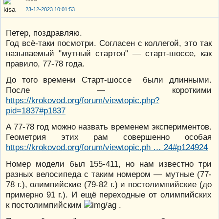
23-12-2023 10:01:53
Петер, поздравляю.
Год всё-таки посмотри. Согласен с коллегой, это так
называемый "мутный стартон" — старт-шоссе, как
правило, 77-78 года.
До того времени Старт-шоссе были длинными.
После — короткими
https://krokovod.org/forum/viewtopic.php?
pid=1837#p1837
А 77-78 год можно назвать временем экспериментов.
Геометрия этих рам совершенно особая
https://krokovod.org/forum/viewtopic.ph … 24#p124924
Номер модели был 155-411, но нам известно три
разных велосипеда с таким номером — мутные (77-
78 г.), олимпийские (79-82 г.) и постолимпийские (до
примерно 91 г.). И ещё переходные от олимпийских
к постолимпийским
.