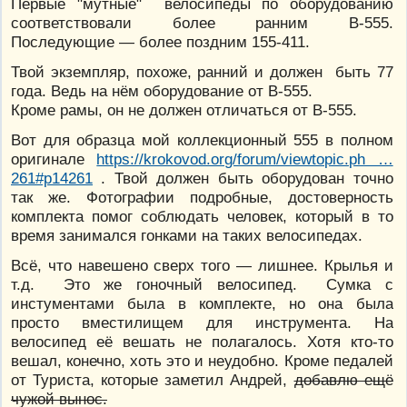
Первые "мутные" велосипеды по оборудованию
соответствовали более ранним В-555.
Последующие — более поздним 155-411.
Твой экземпляр, похоже, ранний и должен быть 77
года. Ведь на нём оборудование от В-555.
Кроме рамы, он не должен отличаться от В-555.
Вот для образца мой коллекционный 555 в полном
оригинале
https://krokovod.org/forum/viewtopic.ph …
261#p14261
. Твой должен быть оборудован точно
так же. Фотографии подробные, достоверность
комплекта помог соблюдать человек, который в то
время занимался гонками на таких велосипедах.
Всё, что навешено сверх того — лишнее. Крылья и
т.д. Это же гоночный велосипед. Сумка с
инстументами была в комплекте, но она была
просто вместилищем для инструмента. На
велосипед её вешать не полагалось. Хотя кто-то
вешал, конечно, хоть это и неудобно. Кроме педалей
от Туриста, которые заметил Андрей,
добавлю ещё
чужой вынос.