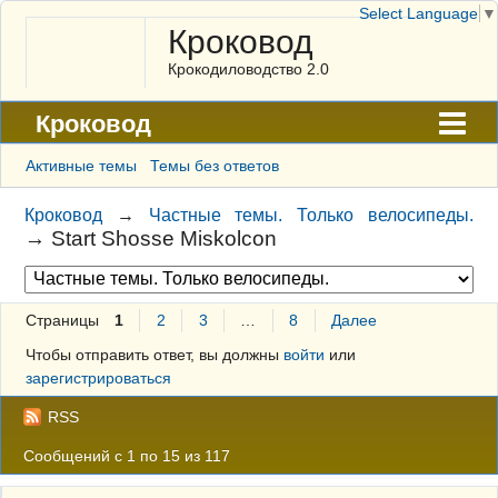
Select Language
▼
Кроковод
Крокодиловодство 2.0
Кроковод
Форум
Активные темы
Темы без ответов
Архив
Кроковод
→
Частные темы. Только велосипеды.
→
Start Shosse Miskolcon
ГАЛЕРЕЯ
Правила
Страницы
1
2
3
…
8
Далее
Поиск
Чтобы отправить ответ, вы должны
войти
или
Регистрация
зарегистрироваться
Вход
RSS
Сообщений с 1 по 15 из 117