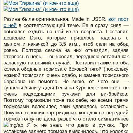
Резина была оригинальная, Made in USSR,
вот пост
о ней
в соответствующей теме. Ее я сразу снял —
побоялся ездить на ней из-за возраста. Поставил
дешевые Duro, которые пришлось надевать с
мылом и накачкой до 3,5 атм., чтоб сели на обод
ровно. Полтора сезона на них отъездил, задняя
стерлась в ноль — выбросил, переднюю оставил как
запасную на всякий случай. Поставил также на оба
колеса ободные тормоза с боковой тягой (поскольку
ножной тормозил очень слабо, и замена тормозного
барабана не помогла. Не знаю, от чего они —
куплены были у дяди Гены на Куреневке вместе с не
очень подходящими ручками для ви-брейков.
Поэтому тормозили тоже так себе, но всеми тремя
тормозами велосипед таки удавалось остановить.
Покупка хороших картриджных колодок на передний
тормоз толку не дала, разве что стало симпатичнее
Я ж не знал, что дело в ручках. При
установке заднего тормоза выяснилось, что колодки