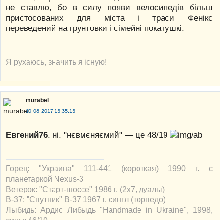
не ставлю, бо в силу появи велосипедів більш
пристосованих для міста і траси Фенікс
переведений на грунтовки і сімейні покатушкі.
Я рухаюсь, значить я існую!
murabel
10-08-2017 13:35:13
Евгений76
, ні, "нєвмєняємий" — це 48/19
Горец: "Украина" 111-441 (короткая) 1990 г. с
планетаркой Nexus-3
Ветерок: "Старт-шоссе" 1986 г. (2х7, дуалы)
В-37: "Спутник" В-37 1967 г. сингл (торпедо)
Лыбидь: Ардис Либыдь "Handmade in Ukraine", 1998,