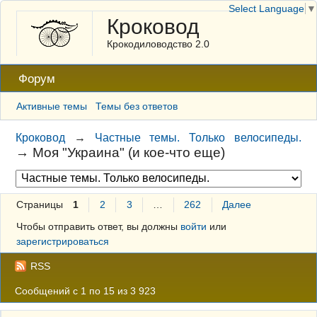
Select Language
▼
Кроковод
Крокодиловодство 2.0
Форум
Активные темы
Темы без ответов
Кроковод
→
Частные темы. Только велосипеды.
→
Моя "Украина" (и кое-что еще)
Страницы
1
2
3
…
262
Далее
Чтобы отправить ответ, вы должны
войти
или
зарегистрироваться
RSS
Сообщений с 1 по 15 из 3 923