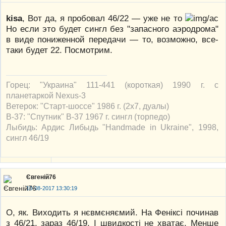
kisa
, Вот да, я пробовал 46/22 — уже не то
Но если это будет сингл без "запасного аэродрома"
в виде пониженной передачи — то, возможно, все-
таки будет 22. Посмотрим.
Горец: "Украина" 111-441 (короткая) 1990 г. с
планетаркой Nexus-3
Ветерок: "Старт-шоссе" 1986 г. (2х7, дуалы)
В-37: "Спутник" В-37 1967 г. сингл (торпедо)
Лыбидь: Ардис Либыдь "Handmade in Ukraine", 1998,
сингл 46/19
Євгеній76
10-08-2017 13:30:19
О, як. Виходить я нєвмєняємий. На Феніксі починав
з 46/21, зараз 46/19. І швидкості не хватає. Менше