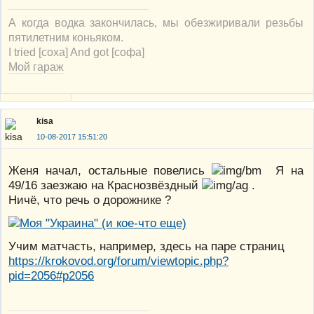
А когда водка закончилась, мы обезжиривали резьбы
пятилетним коньяком.
I tried [соха] And got [софа]
Мой гараж
kisa
10-08-2017 15:51:20
Женя начал, остальные повелись
Я на
49/16 заезжаю на Краснозвёздный
.
Ничё, что речь о дорожнике ?
Учим матчасть, например, здесь на паре страниц
https://krokovod.org/forum/viewtopic.php?
pid=2056#p2056