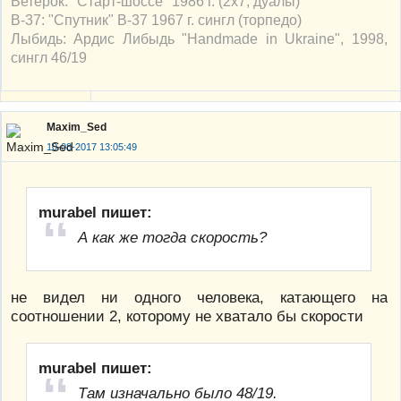
Ветерок: "Старт-шоссе" 1986 г. (2х7, дуалы)
В-37: "Спутник" В-37 1967 г. сингл (торпедо)
Лыбидь: Ардис Либыдь "Handmade in Ukraine", 1998,
сингл 46/19
Maxim_Sed
10-08-2017 13:05:49
murabel пишет:
А как же тогда скорость?
не видел ни одного человека, катающего на
соотношении 2, которому не хватало бы скорости
murabel пишет:
Там изначально было 48/19.