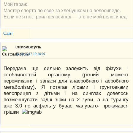
Мой гараж
Мастер спорта по езде за хлебушком на велосипеде.
Если не я построил велосипед — это не мой велосипед.
Сайт
CustoмBicyclь
10-08-2017 19:20:07
Передача ще сильно залежить від фізухи і
особливостей організму (різний момент
перемикання і запаси для анаеробного і аеробного
метаболізму). Я потягав лісами і грунтовками
велоприцеп з дітьми і на синглах довелось
позменшувати задні зірки на 2 зуби, а на турингу
вже 3.0 по асфальту буває малувато- прокачався
трішки