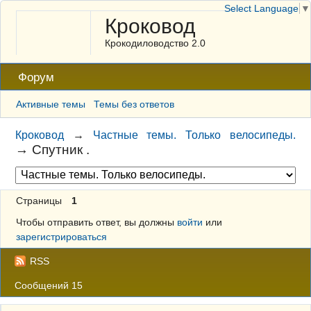
Select Language
▼
Кроковод
Крокодиловодство 2.0
Форум
Активные темы
Темы без ответов
Кроковод
→
Частные темы. Только велосипеды.
→
Спутник .
Страницы
1
Чтобы отправить ответ, вы должны
войти
или
зарегистрироваться
RSS
Сообщений 15