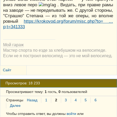
вниз левое перо
. Видать, при правке рамы
на заводе — не переделывать же. С другой стороны,
"Страшко" Степана — из той же оперы, но вполне
ровный
https://krokovod.org/forum/misc.php?to= …
p;t=341333
Мой гараж
Мастер спорта по езде за хлебушком на велосипеде.
Если не я построил велосипед — это не мой велосипед.
Сайт
Просмотров: 18 233
Просматривают тему:
1
гость,
0
пользователей
Страницы
Назад
1
2
3
4
5
6
Далее
Чтобы отправить ответ, вы должны
войти
или