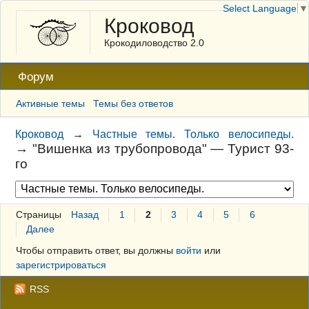
Select Language
▼
Кроковод
Крокодиловодство 2.0
Форум
Активные темы
Темы без ответов
Кроковод
→
Частные темы. Только велосипеды.
→
"Вишенка из трубопровода" — Турист 93-
го
Страницы
Назад
1
2
3
4
5
6
Далее
Чтобы отправить ответ, вы должны
войти
или
зарегистрироваться
RSS