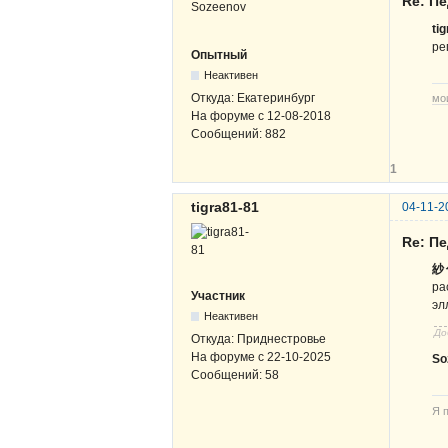
Re: П
ti
ре
Опытный
Неактивен
Откуда:
Екатеринбург
мо
На форуме с
12-08-2018
Сообщений:
882
1
tigra81-81
04-11-2
Re: П
紗代
ра
Участник
эл
Неактивен
До
Откуда:
Приднестровье
На форуме с
22-10-2025
So
Сообщений:
58
Я 