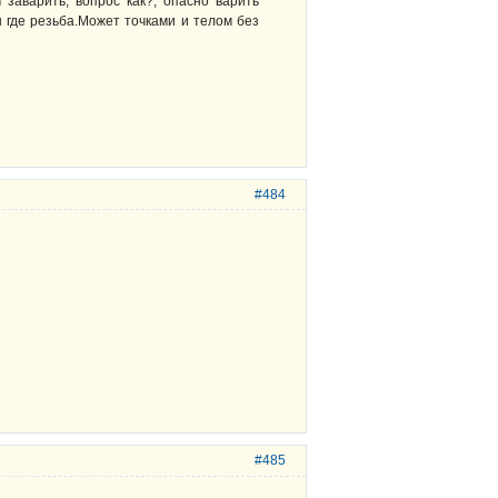
заварить, вопрос как?, опасно варить
 где резьба.Может точками и телом без
#484
#485