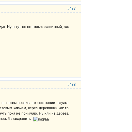
#487
ит. Ну а тут он не только защитный, как
#488
 в совсем печальном состоянии- втулка
азовым ключём, через деревяшки как то
гнуть пока не понимаю. Ну или из дерева
елось бы сохранить.