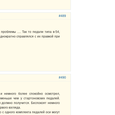
#489
роблемы ..... Так то педали типа в-54,
однократно справлялся с их правкой при
#490
и немного более спокойно осмотрел,
 меньше чем у стартоновских педалей.
 должно получится. Беспокоят немного
рвого взгляда.
о с одного комплекта педалей оси могут