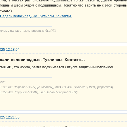
улки, в местах расположения подшипников то же разбита, думаю Аргоном 
лошным швом рядом с подшипником. Понятно что варить не с этой cтороны
исадки?
почему раньше таким вредным был?ⓒ
025 12:18:04
едали велосипедные. Туклипсы. Контакты.
gra81-81
, это норма, рамка поджимается к втулке защитным колпачком.
раж:
 111-411 "Україна" (1977) [с козаком], ХВЗ 111-431 "Україна" (1991) [короткая]
З 153-421 "
mypucm
" (1984), ХВЗ В-542 "
cnорm
" (1972)
025 12:21:30