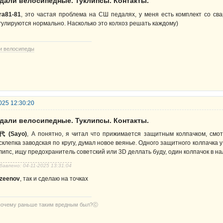
едали велосипедные. Туклипсы. Контакты.
gra81-81
, это частая проблема на СШ педалях, у меня есть комплект со свар
гулируются нормально. Насколько это колхоз решать каждому)
и велосипеды
025 12:30:20
едали велосипедные. Туклипсы. Контакты.
 (Sayo)
, А понятно, я читал что прижимается защитным колпачком, смот
склепка заводская по кругу, думал новое веянье. Одного защитного колпачка у
липс, ищу предохранитель советский или 3D деллать буду, один колпачок в на
бавлено: 04-11-2025 13:31:04
zeenov
, так и сделаю на точках
почему раньше таким вредным был?ⓒ