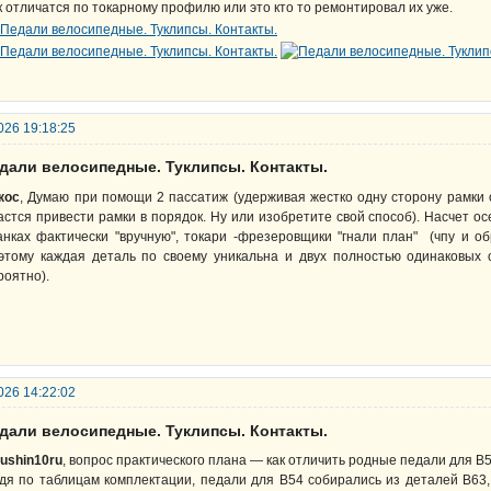
к отличатся по токарному профилю или это кто то ремонтировал их уже.
026 19:18:25
едали велосипедные. Туклипсы. Контакты.
кос
, Думаю при помощи 2 пассатиж (удерживая жестко одну сторону рамки о
астся привести рамки в порядок. Ну или изобретите свой способ). Насчет о
анках фактически "вручную", токари -фрезеровщики "гнали план" (чпу и
этому каждая деталь по своему уникальна и двух полностью одинаковых
роятно).
026 14:22:02
едали велосипедные. Туклипсы. Контакты.
ushin10ru
, вопрос практического плана — как отличить родные педали для 
дя по таблицам комплектации, педали для В54 собирались из деталей В63, 