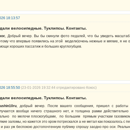
026 18:13:57
едали велосипедные. Туклипсы. Контакты.
кос
, Добрый вечер. Вы бы скинули фото педалей, что бы увидеть масштаб п
отому что впервые появились на этой модели)очень нежные и мягкие, я не 
мощи хороших пассатиж и больших круглогубцев.
026 18:55:50
(23-01-2026 19:32:44 отредактировано Кокос)
едали велосипедные. Туклипсы. Контакты.
ushin10ru
, добрый вечер. После вашего сообщения, пришел с работы 
лучается вообще ничего страшного нет, и толщина рамки действительно
ально по мелочи плоскогубцами, по большим прямым участкам газовиком
лкие заломы, но кажется это хром потрескался а не метал как показалось с пе
 и раз уж беспокою достопочтенную публику спрошу заодно про оси. Реальн