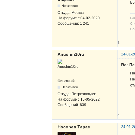
В5
Неактивен
Откуда:
Москва
На форуме с
04-02-2020
Рам
Сообщений:
1 241
Сп
Со
1
Anushin10ru
24-01-2
Re: П
Но
Пе
Опытный
от
Неактивен
Откуда:
Петрозаводск.
На форуме с
15-05-2022
Сообщений:
639
4
Носорев Тарас
24-01-2