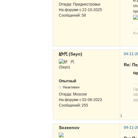
вт
Откуда:
Приднестровье
сп
На форуме с
22-10-2025
пр
Сообщений:
58
Я 
紗代 (Sayo)
04-11-2
Re: П
ti
Опытный
Неактивен
Га
Откуда:
Moscow
ХВЗ
На форуме с
02-08-2023
ХВ
Сообщений:
255
1
Sozeenov
04-11-2