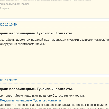
ried [соха] And got [софа]
й гараж
025 16:10:40
едали велосипедные. Туклипсы. Контакты.
к катафоты дорожных педалей под накладками с узкими окошками (старые) и
 обсуждения взаимозаменяемы?
025 11:38:22
едали велосипедные. Туклипсы. Контакты.
ем привет. Имею педали, от позднего СШ, все мягко и кое как.
ло того что когда расклепка с завода разболталась, на них еще и ездили 