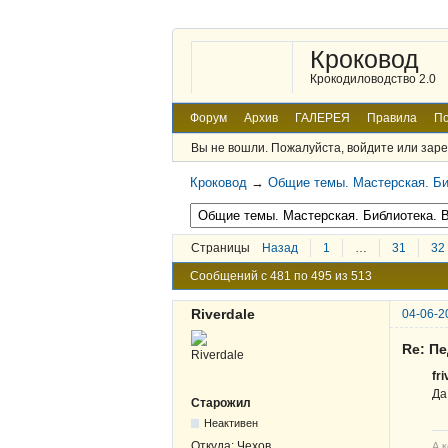
Кроковод
Крокодиловодство 2.0
Форум
Архив
ГАЛЕРЕЯ
Правила
По
Вы не вошли.
Пожалуйста, войдите или заре
Кроковод
→
Общие темы. Мастерская. Би
Страницы
Назад
1
…
31
32
Сообщений с 481 по 495 из 513
Riverdale
04-06-2
Re: П
fr
Да
Старожил
Неактивен
Откуда:
Чехов
А 