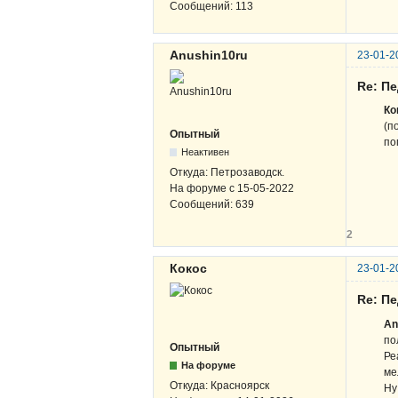
Сообщений:
113
Anushin10ru
23-01-2
Re: П
Ко
(п
Опытный
по
Неактивен
Откуда:
Петрозаводск.
На форуме с
15-05-2022
Сообщений:
639
2
Кокос
23-01-2
Re: П
An
по
Опытный
Ре
На форуме
ме
Откуда:
Красноярск
Ну