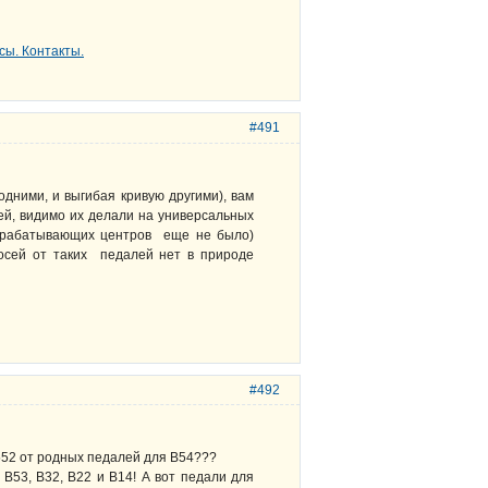
#491
дними, и выгибая кривую другими), вам
сей, видимо их делали на универсальных
 обрабатывающих центров еще не было)
 осей от таких педалей нет в природе
#492
В552 от родных педалей для В54???
В53, В32, В22 и В14! А вот педали для