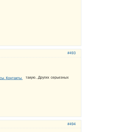
#493
такую...Других серьезных
#494