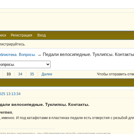
иск
Регистрация
Вход
гистрируйтесь.
→
Педали велосипедные. Туклипсы. Контакты
блиотека. Вопросы.
33
34
35
Далее
Чтобы отправить отв
025 13:13:34
едали велосипедные. Туклипсы. Контакты.
ivermen
,
, именно. И под катафотами в пластинах педали есть отверстия с резьбой для
когда водка закончилась, мы обезжиривали резьбы пятилетним коньяком.