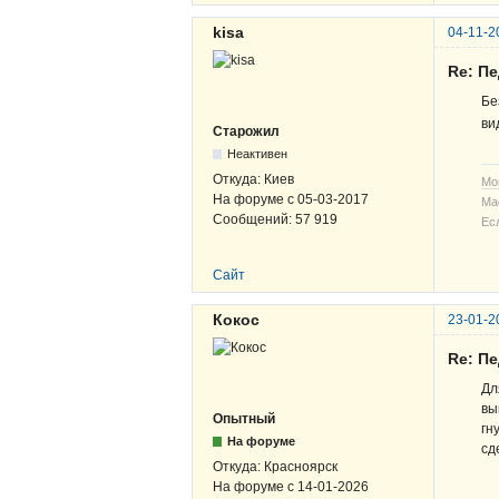
kisa
04-11-2
Re: П
Бе
ви
Старожил
Неактивен
Откуда:
Киев
Мо
На форуме с
05-03-2017
Ма
Сообщений:
57 919
Ес
Сайт
Кокос
23-01-2
Re: П
Дл
вы
Опытный
гн
На форуме
сд
Откуда:
Красноярск
На форуме с
14-01-2026