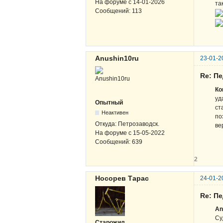
На форуме с
14-01-2026
та
Сообщений:
113
Anushin10ru
23-01-2
Re: П
Ко
уд
Опытный
ст
Неактивен
по
Откуда:
Петрозаводск.
ве
На форуме с
15-05-2022
Сообщений:
639
2
Носорев Тарас
24-01-2
Re: П
An
Су
Старожил