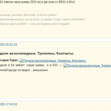
52 имели свою рамку (552-ю) и детали от В551 и В14.
а вилку умоляла, без колёс чтоб не гуляла !
ортсменом можешь ты не быть, но велик "Спорт" иметь ОБЯЗАН!!!
баки не лают на В541 — они восторженно бегут рядом!!
026 16:31:18
едали велосипедные. Туклипсы. Контакты.
сорев Тарас
,
дали в 54 имеют такую рамку, а в 552 —
личий вроде не видно ...визуально
026 17:34:33