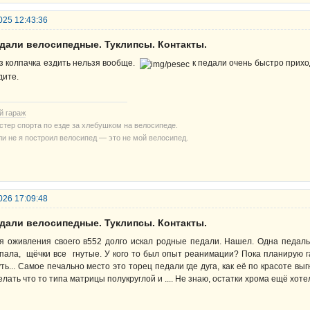
025 12:43:36
едали велосипедные. Туклипсы. Контакты.
з колпачка ездить нельзя вообще.
к педали очень быстро приход
дите.
й гараж
стер спорта по езде за хлебушком на велосипеде.
ли не я построил велосипед — это не мой велосипед.
026 17:09:48
едали велосипедные. Туклипсы. Контакты.
я оживления своего в552 долго искал родные педали. Нашел. Одна педаль
пала, щёчки все гнутые. У кого то был опыт реанимации? Пока планирую г
уть... Самое печально место это торец педали где дуга, как её по красоте вы
елать что то типа матрицы полукруглой и .... Не знаю, остатки хрома ещё хот