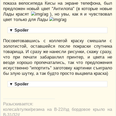
показа велосипеда Кисы на экране телефона, был
предложен новый цвет "Антилопа" (в которые новые
Лады красят
), но увы, как я и чувствовал
цвет только для Лады
▼
Spoiler
Посоветовавшись с коллегой краску смешали с
золотистой, оставшейся после покраски спутника
товарища. И сразу же нанесли рисунки, скажу сразу,
что при печати забарахлил принтер, и цвета не
везде хорошо пропечатались, так что предложения
искуственно "ипортить" заготовку картинки съиграло
бы злую шутку, а так будто просто выцвела краска)
▼
Spoiler
Разыскивается:
колеса/втулки/резина на В-22//зд бордовое крыло на
В-31/32//