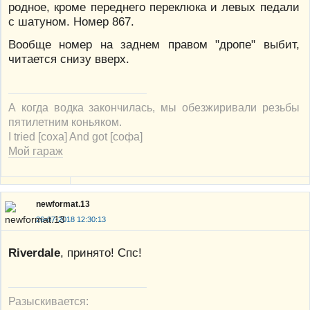
родное, кроме переднего переклюка и левых педали
с шатуном. Номер 867.
Вообще номер на заднем правом "дропе" выбит,
читается снизу вверх.
А когда водка закончилась, мы обезжиривали резьбы
пятилетним коньяком.
I tried [соха] And got [софа]
Мой гараж
newformat.13
26-07-2018 12:30:13
Riverdale
, принято! Спс!
Разыскивается: