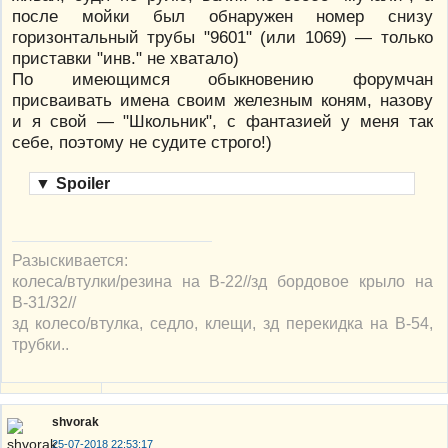
после мойки был обнаружен номер снизу
горизонтальный трубы "9601" (или 1069) — только
приставки "инв." не хватало)
По имеющимся обыкновению форумчан
присваивать имена своим железным коням, назову
и я свой — "Школьник", с фантазией у меня так
себе, поэтому не судите строго!)
▼
Spoiler
Разыскивается:
колеса/втулки/резина на В-22//зд бордовое крыло на
В-31/32//
зд колесо/втулка, седло, клещи, зд перекидка на В-54,
трубки..
shvorak
25-07-2018 22:53:17