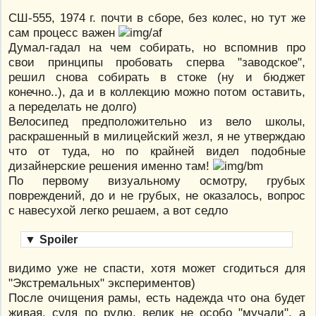
СШ-555, 1974 г. почти в сборе, без колес, но тут же
сам процесс важен
Думал-гадал на чем собирать, но вспомнив про
свои принципы пробовать сперва "заводское",
решил снова собирать в стоке (ну и бюджет
конечно..), да и в коллекцию можно потом оставить,
а переделать не долго)
Велосипед предположительно из вело школы,
раскрашенный в милицейский жезл, я не утверждаю
что от туда, но по крайней видел подобные
дизайнерские решения именно там!
По первому визуальному осмотру, грубых
повреждений, до и не грубых, не оказалось, вопрос
с навесухой легко решаем, а вот седло
▼
Spoiler
видимо уже не спасти, хотя может сгодиться для
"Экстремальных" экспериментов)
После очищения рамы, есть надежда что она будет
живая, судя по рулю, велик не особо "мучали", а