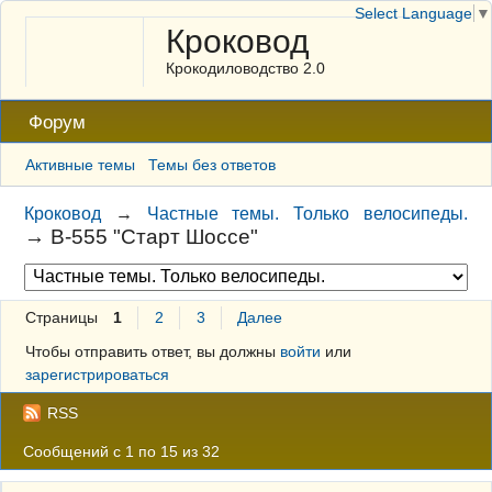
Select Language
▼
Кроковод
Крокодиловодство 2.0
Форум
Активные темы
Темы без ответов
Кроковод
→
Частные темы. Только велосипеды.
→
В-555 "Старт Шоссе"
Страницы
1
2
3
Далее
Чтобы отправить ответ, вы должны
войти
или
зарегистрироваться
RSS
Сообщений с 1 по 15 из 32