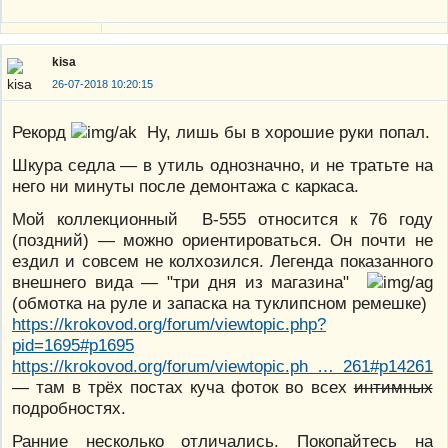
kisa
26-07-2018 10:20:15
Рекорд
Ну, лишь бы в хорошие руки попал.
Шкура седла — в утиль однозначно, и не тратьте на
него ни минуты после демонтажа с каркаса.
Мой коллекционный В-555 относится к 76 году
(поздний) — можно ориентироваться. Он почти не
ездил и совсем не колхозился. Легенда показанного
внешнего вида — "три дня из магазина"
(обмотка на руле и запаска на туклипсном ремешке)
https://krokovod.org/forum/viewtopic.php?
pid=1695#p1695
https://krokovod.org/forum/viewtopic.ph … 261#p14261
— там в трёх постах куча фоток во всех
интимных
подробностях.
Ранние несколько отличались. Покопайтесь на