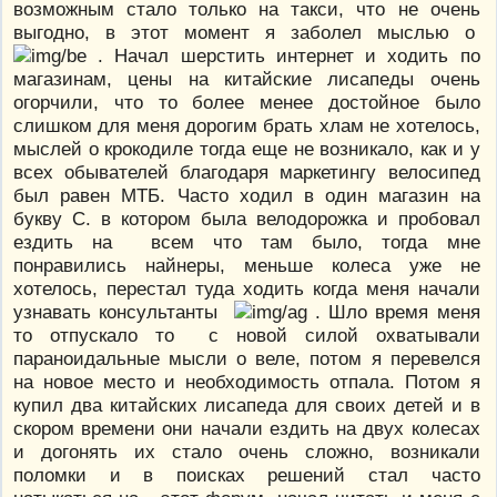
возможным стало только на такси, что не очень
выгодно, в этот момент я заболел мыслью о
. Начал шерстить интернет и ходить по
магазинам, цены на китайские лисапеды очень
огорчили, что то более менее достойное было
слишком для меня дорогим брать хлам не хотелось,
мыслей о крокодиле тогда еще не возникало, как и у
всех обывателей благодаря маркетингу велосипед
был равен МТБ. Часто ходил в один магазин на
букву С. в котором была велодорожка и пробовал
ездить на всем что там было, тогда мне
понравились найнеры, меньше колеса уже не
хотелось, перестал туда ходить когда меня начали
узнавать консультанты
. Шло время меня
то отпускало то с новой силой охватывали
параноидальные мысли о веле, потом я перевелся
на новое место и необходимость отпала. Потом я
купил два китайских лисапеда для своих детей и в
скором времени они начали ездить на двух колесах
и догонять их стало очень сложно, возникали
поломки и в поисках решений стал часто