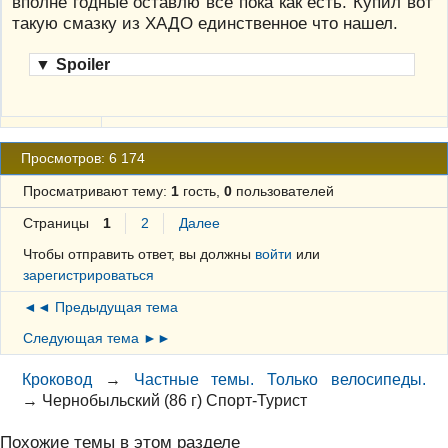
вполне годные оставлю все пока как есть. Купил вот
такую смазку из ХАДО единственное что нашел.
▼
Spoiler
Просмотров: 6 174
Просматривают тему:
1
гость,
0
пользователей
Страницы
1
2
Далее
Чтобы отправить ответ, вы должны
войти
или
зарегистрироваться
◄◄ Предыдущая тема
Следующая тема ►►
Кроковод
→
Частные темы. Только велосипеды.
→
Чернобыльский (86 г) Спорт-Турист
Похожие темы в этом разделе