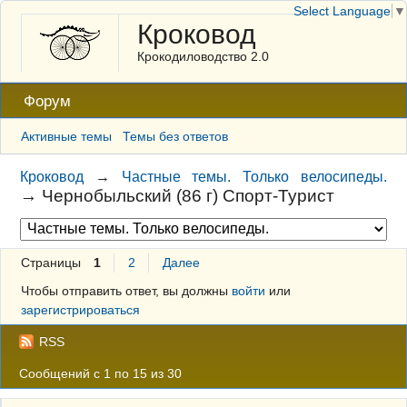
Select Language
▼
Кроковод
Крокодиловодство 2.0
Форум
Активные темы
Темы без ответов
Кроковод
→
Частные темы. Только велосипеды.
→
Чернобыльский (86 г) Спорт-Турист
Страницы
1
2
Далее
Чтобы отправить ответ, вы должны
войти
или
зарегистрироваться
RSS
Сообщений с 1 по 15 из 30