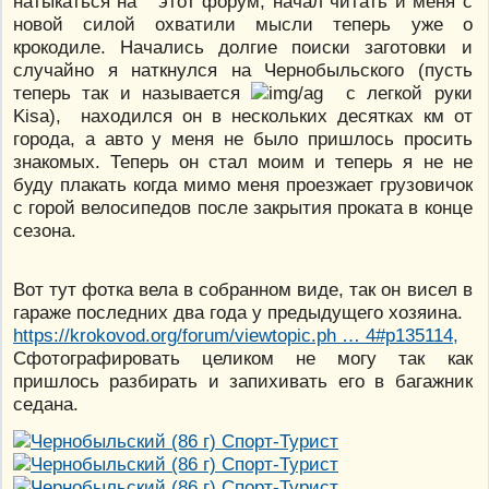
натыкаться на этот форум, начал читать и меня с
новой силой охватили мысли теперь уже о
крокодиле. Начались долгие поиски заготовки и
случайно я наткнулся на Чернобыльского (пусть
теперь так и называется
с легкой руки
Kisa), находился он в нескольких десятках км от
города, а авто у меня не было пришлось просить
знакомых. Теперь он стал моим и теперь я не не
буду плакать когда мимо меня проезжает грузовичок
с горой велосипедов после закрытия проката в конце
сезона.
Вот тут фотка вела в собранном виде, так он висел в
гараже последних два года у предыдущего хозяина.
https://krokovod.org/forum/viewtopic.ph … 4#p135114,
Сфотографировать целиком не могу так как
пришлось разбирать и запихивать его в багажник
седана.