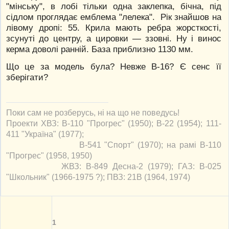
"мінську", в лобі тільки одна заклепка, бічна, під
сідлом проглядає емблема "лелека". Рік знайшов на
лівому дропі: 55. Крила мають ребра жорсткості,
зсунуті до центру, а цировки — ззовні. Ну і винос
керма доволі ранній. База приблизно 1130 мм.
Що це за модель була? Невже В-16? Є сенс її
зберігати?
Поки сам не розберусь, ні на що не поведусь!
Проекти ХВЗ: В-110 "Прогрес" (1950); В-22 (1954); 111-
411 "Україна" (1977);
В-541 "Спорт" (1970); на рамі В-110
"Прогрес" (1958, 1950)
ЖВЗ: В-849 Десна-2 (1979); ГАЗ: В-025
"Школьник" (1966-1975 ?); ПВЗ: 21В (1964, 1974)
1