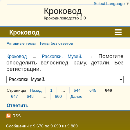
Select Language
▼
Кроковод
Крокодиловодство 2.0
Кроковод
Форум
Активные темы
Темы без ответов
Архив
→
Помогите
Кроковод
→
Раскопки. Музей.
определить велосипед, раму, детали. Без
ГАЛЕРЕЯ
регистрации.
Правила
Поиск
Страницы
Назад
1
…
644
645
646
Регистрация
647
648
…
660
Далее
Ответить
Вход
RSS
Сообщений с 9 676 по 9 690 из 9 889