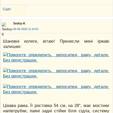
Сайт
Sedoy-K
06-06-2026 11:10:53
Шановні колеги, вітаю! Принесли мені іржаві
залишки:
Цікава рама. Її ростовка 54 см, на 28", має мостики
напівтрубки, паяні задні стійки біля сідла, систему