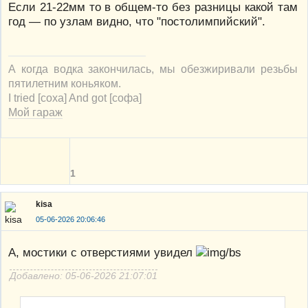
Если 21-22мм то в общем-то без разницы какой там
год — по узлам видно, что "постолимпийский".
А когда водка закончилась, мы обезжиривали резьбы
пятилетним коньяком.
I tried [соха] And got [софа]
Мой гараж
1
kisa
05-06-2026 20:06:46
А, мостики с отверстиями увидел
Добавлено: 05-06-2026 21:07:01