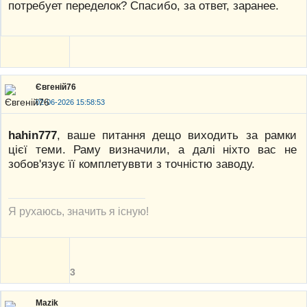
потребует переделок? Спасибо, за ответ, заранее.
Євгеній76
02-06-2026 15:58:53
hahin777
, ваше питання дещо виходить за рамки
цієї теми. Раму визначили, а далі ніхто вас не
зобов'язує її комплетуввти з точністю заводу.
Я рухаюсь, значить я існую!
3
Mazik