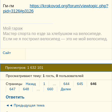
Гм-гм
https://krokovod.org/forum/viewtopic.php?
pid=3126#p3126
Мой гараж
Мастер спорта по езде за хлебушком на велосипеде.
Если не я построил велосипед — это не мой велосипед.
Сайт
Просмотров: 1 632 101
Просматривают тему:
1
гость,
0
пользователей
Страницы
Назад
1
…
644
645
646
647
648
…
660
Далее
Ответить
◄◄ Предыдущая тема