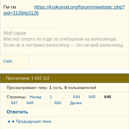
Гм-гм
https://krokovod.org/forum/viewtopic.php?
pid=3126#p3126
Мой гараж
Мастер спорта по езде за хлебушком на велосипеде.
Если не я построил велосипед — это не мой велосипед.
Сайт
Просмотров: 1 632 112
Просматривают тему:
1
гость,
0
пользователей
Страницы
Назад
1
…
644
645
646
647
648
…
660
Далее
Ответить
◄◄ Предыдущая тема