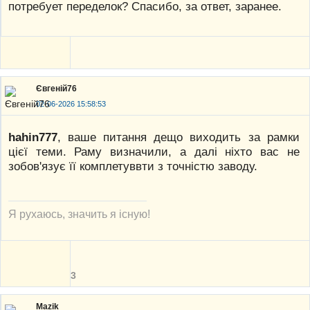
потребует переделок? Спасибо, за ответ, заранее.
Євгеній76
02-06-2026 15:58:53
hahin777
, ваше питання дещо виходить за рамки
цієї теми. Раму визначили, а далі ніхто вас не
зобов'язує її комплетуввти з точністю заводу.
Я рухаюсь, значить я існую!
3
Mazik