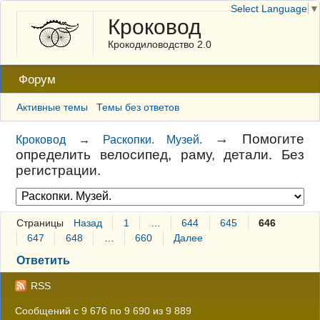
Select Language
▼
Кроковод
Крокодиловодство 2.0
Форум
Активные темы
Темы без ответов
→
Помогите
Кроковод
→
Раскопки. Музей.
определить велосипед, раму, детали. Без
регистрации.
Страницы
Назад
1
…
644
645
646
647
648
…
660
Далее
Ответить
RSS
Сообщений с 9 676 по 9 690 из 9 889