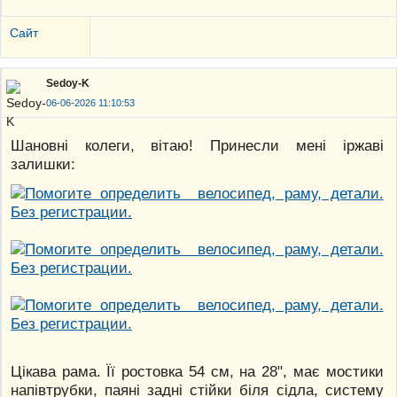
Сайт
Sedoy-K
06-06-2026 11:10:53
Шановні колеги, вітаю! Принесли мені іржаві
залишки:
Цікава рама. Її ростовка 54 см, на 28", має мостики
напівтрубки, паяні задні стійки біля сідла, систему