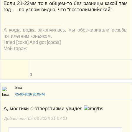
Если 21-22мм то в общем-то без разницы какой там
год — по узлам видно, что "постолимпийский".
А когда водка закончилась, мы обезжиривали резьбы
пятилетним коньяком.
I tried [соха] And got [софа]
Мой гараж
1
kisa
05-06-2026 20:06:46
А, мостики с отверстиями увидел
Добавлено: 05-06-2026 21:07:01