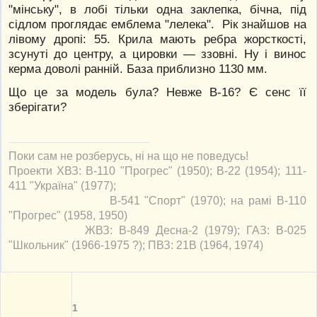
"мінську", в лобі тільки одна заклепка, бічна, під
сідлом проглядає емблема "лелека". Рік знайшов на
лівому дропі: 55. Крила мають ребра жорсткості,
зсунуті до центру, а цировки — ззовні. Ну і винос
керма доволі ранній. База приблизно 1130 мм.
Що це за модель була? Невже В-16? Є сенс її
зберігати?
Поки сам не розберусь, ні на що не поведусь!
Проекти ХВЗ: В-110 "Прогрес" (1950); В-22 (1954); 111-
411 "Україна" (1977);
В-541 "Спорт" (1970); на рамі В-110
"Прогрес" (1958, 1950)
ЖВЗ: В-849 Десна-2 (1979); ГАЗ: В-025
"Школьник" (1966-1975 ?); ПВЗ: 21В (1964, 1974)
1