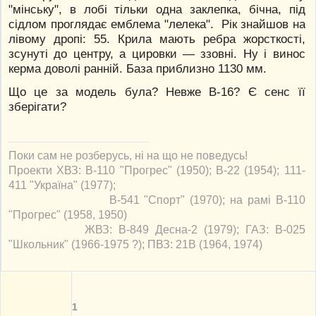
"мінську", в лобі тільки одна заклепка, бічна, під
сідлом проглядає емблема "лелека". Рік знайшов на
лівому дропі: 55. Крила мають ребра жорсткості,
зсунуті до центру, а цировки — ззовні. Ну і винос
керма доволі ранній. База приблизно 1130 мм.
Що це за модель була? Невже В-16? Є сенс її
зберігати?
Поки сам не розберусь, ні на що не поведусь!
Проекти ХВЗ: В-110 "Прогрес" (1950); В-22 (1954); 111-
411 "Україна" (1977);
В-541 "Спорт" (1970); на рамі В-110
"Прогрес" (1958, 1950)
ЖВЗ: В-849 Десна-2 (1979); ГАЗ: В-025
"Школьник" (1966-1975 ?); ПВЗ: 21В (1964, 1974)
1