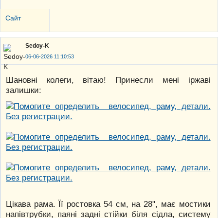
Сайт
Sedoy-K
06-06-2026 11:10:53
Шановні колеги, вітаю! Принесли мені іржаві
залишки:
Цікава рама. Її ростовка 54 см, на 28", має мостики
напівтрубки, паяні задні стійки біля сідла, систему