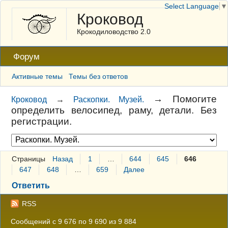
Select Language
▼
Кроковод
Крокодиловодство 2.0
Форум
Активные темы
Темы без ответов
→
Помогите
Кроковод
→
Раскопки. Музей.
определить велосипед, раму, детали. Без
регистрации.
Страницы
Назад
1
…
644
645
646
647
648
…
659
Далее
Ответить
RSS
Сообщений с 9 676 по 9 690 из 9 884