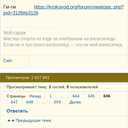
Гм-гм
https://krokovod.org/forum/viewtopic.php?
pid=3126#p3126
Мой гараж
Мастер спорта по езде за хлебушком на велосипеде.
Если не я построил велосипед — это не мой велосипед.
Сайт
Просмотров: 1 627 841
Просматривают тему:
2
гостей,
0
пользователей
Страницы
Назад
1
…
644
645
646
647
648
…
659
Далее
Ответить
◄◄ Предыдущая тема