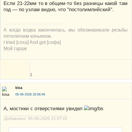
Если 21-22мм то в общем-то без разницы какой там
год — по узлам видно, что "постолимпийский".
А когда водка закончилась, мы обезжиривали резьбы
пятилетним коньяком.
I tried [соха] And got [софа]
Мой гараж
1
kisa
05-06-2026 20:06:46
А, мостики с отверстиями увидел
Добавлено: 05-06-2026 21:07:01