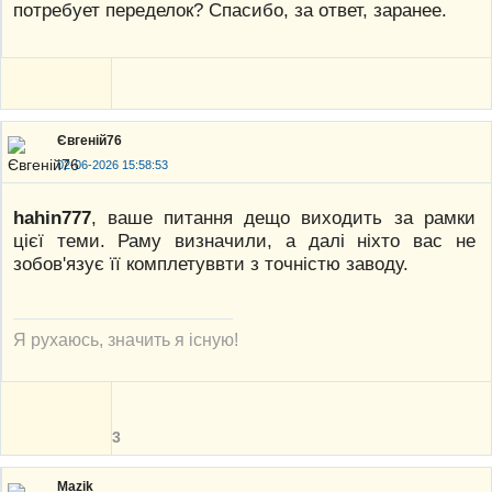
потребует переделок? Спасибо, за ответ, заранее.
Євгеній76
02-06-2026 15:58:53
hahin777
, ваше питання дещо виходить за рамки
цієї теми. Раму визначили, а далі ніхто вас не
зобов'язує її комплетуввти з точністю заводу.
Я рухаюсь, значить я існую!
3
Mazik