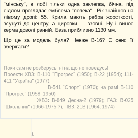
"мінську", в лобі тільки одна заклепка, бічна, під
сідлом проглядає емблема "лелека". Рік знайшов на
лівому дропі: 55. Крила мають ребра жорсткості,
зсунуті до центру, а цировки — ззовні. Ну і винос
керма доволі ранній. База приблизно 1130 мм.
Що це за модель була? Невже В-16? Є сенс її
зберігати?
Поки сам не розберусь, ні на що не поведусь!
Проекти ХВЗ: В-110 "Прогрес" (1950); В-22 (1954); 111-
411 "Україна" (1977);
В-541 "Спорт" (1970); на рамі В-110
"Прогрес" (1958, 1950)
ЖВЗ: В-849 Десна-2 (1979); ГАЗ: В-025
"Школьник" (1966-1975 ?); ПВЗ: 21В (1964, 1974)
1