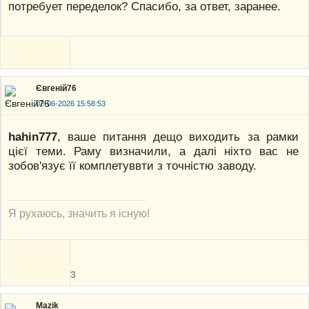
потребует переделок? Спасибо, за ответ, заранее.
Євгеній76
02-06-2026 15:58:53
hahin777
, ваше питання дещо виходить за рамки
цієї теми. Раму визначили, а далі ніхто вас не
зобов'язує її комплетуввти з точністю заводу.
Я рухаюсь, значить я існую!
3
Mazik