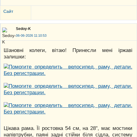
Сайт
Sedoy-K
06-06-2026 11:10:53
Шановні колеги, вітаю! Принесли мені іржаві
залишки:
Цікава рама. Її ростовка 54 см, на 28", має мостики
напівтрубки, паяні задні стійки біля сідла, систему