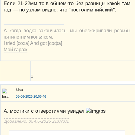
Если 21-22мм то в общем-то без разницы какой там
год — по узлам видно, что "постолимпийский".
А когда водка закончилась, мы обезжиривали резьбы
пятилетним коньяком.
I tried [соха] And got [софа]
Мой гараж
1
kisa
05-06-2026 20:06:46
А, мостики с отверстиями увидел
Добавлено: 05-06-2026 21:07:01