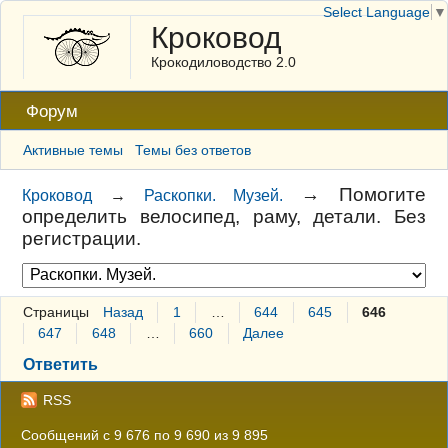
Select Language
▼
Кроковод
Крокодиловодство 2.0
Форум
Активные темы
Темы без ответов
→
Помогите
Кроковод
→
Раскопки. Музей.
определить велосипед, раму, детали. Без
регистрации.
Страницы
Назад
1
…
644
645
646
647
648
…
660
Далее
Ответить
RSS
Сообщений с 9 676 по 9 690 из 9 895