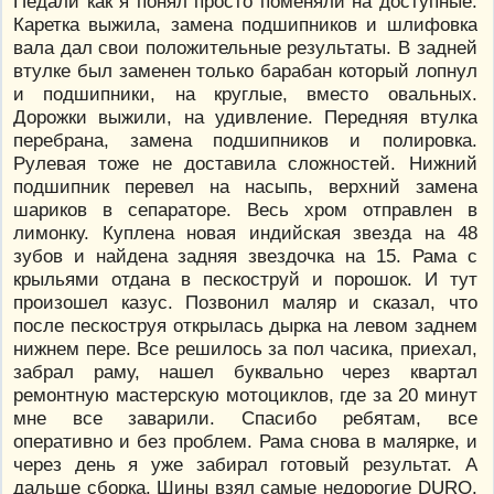
Педали как я понял просто поменяли на доступные.
Каретка выжила, замена подшипников и шлифовка
вала дал свои положительные результаты. В задней
втулке был заменен только барабан который лопнул
и подшипники, на круглые, вместо овальных.
Дорожки выжили, на удивление. Передняя втулка
перебрана, замена подшипников и полировка.
Рулевая тоже не доставила сложностей. Нижний
подшипник перевел на насыпь, верхний замена
шариков в сепараторе. Весь хром отправлен в
лимонку. Куплена новая индийская звезда на 48
зубов и найдена задняя звездочка на 15. Рама с
крыльями отдана в пескоструй и порошок. И тут
произошел казус. Позвонил маляр и сказал, что
после пескоструя открылась дырка на левом заднем
нижнем пере. Все решилось за пол часика, приехал,
забрал раму, нашел буквально через квартал
ремонтную мастерскую мотоциклов, где за 20 минут
мне все заварили. Спасибо ребятам, все
оперативно и без проблем. Рама снова в малярке, и
через день я уже забирал готовый результат. А
дальше сборка. Шины взял самые недорогие DURO.