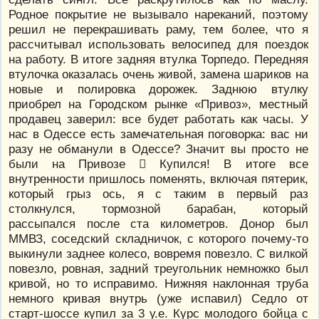
Родное покрытие не вызывало нареканий, поэтому
решил не перекрашивать раму, тем более, что я
рассчитывал использовать велосипед для поездок
на работу. В итоге задняя втулка Торпедо. Передняя
втулочка оказалась очень живой, замена шариков на
новые и полировка дорожек. Заднюю втулку
приобрел на Городском рынке «Привоз», местный
продавец заверил: все будет работать как часы. У
нас в Одессе есть замечательная поговорка: вас ни
разу не обманули в Одессе? Значит вы просто не
были на Привозе  Купился! В итоге все
внутренности пришлось поменять, включая пятерик,
который грыз ось, я с таким в первый раз
столкнулся, тормозной барабан, который
рассыпался после ста километров. Донор был
ММВЗ, соседский складничок, с которого почему-то
выкинули заднее колесо, вовремя повезло. С вилкой
повезло, ровная, задний треугольник немножко был
кривой, но то исправимо. Нижняя наклонная труба
немного кривая внутрь (уже испавил) Седло от
старт-шоссе купил за 3 у.е. Курс молодого бойца с