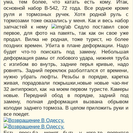
ума, тем более, что катать есть кому. Итак,
основной набор В-542, 72 года. Все родное кроме
руля и тормозных ручек. Хотя родной руль с
тормозами тоже оказались у меня. Как и весь набор
запчастей к нему
Седло поставил свое
первое, для фото на память, так как он свое уже
продал. Вилка не родная, тоже турист, но более
поздних времен. Убита в плане деформации. Надо
будет что-то поискать под замену. Небольшая
деформация рамы от лобового удара, нижняя труба
с изгибом во внутрь, задние перья кривые, надо
ровнять. Задний переклюк разболтался от времени,
нужно убрать люфты. Резьбы в порядке, каретка
живая, порадовали покрышки,новые новые чао-янг
32 антипрокол, как на моем первом туристе. Камеры
новые. Передний обод в порядке, задний под
замену, полная деформация вызвана обрывом
колодки заднего тормоза. В целом приложить руки и
все поедет.
Есть просьба, может быть у кого-то появится