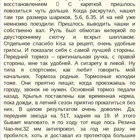
восстановлением  С кареткой пришлось
повозиться чуть дольше. Когда раскрутил, нашел
там три размера шариков, 5,6, 6.35. И на ней уже
немножко поездили. Пришлось выводить чашки и
собственно вал. Руль был обмотан киперкой по
двустороннему скотчу и вскрыт шеллаком.
Отдельное спасибо kisa за рецепт, очень удобные
грипсы. И показали себя с самой лучшей стороны.
Передний тормоз – оригинальная ручка, с правой
стороны, мне так удобней. А сигарету в левой. Ну
типа я спортсмен, как любит говорить мой
начальник. Тормоза родные. Тормозные колодки
тоже. Они приятно пищат, когда проезжаешь по
городу, звонок не нужен. Основной тормоз педали
назад. Крылья поставлены как временная норма,
пока дожди, в летний сезон приятно прокатиться без
них. В целом результатом очень доволен. Да,
передняя звезда на 51Т, задняя на 19. И этого
бывает маловато, я по ходу тот еще лось Резина
Чао-янг,32 мм антипрокол, за год ни разу не
пробился, хоть и доставал из протектора большие