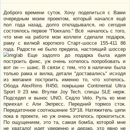
Доброго времени суток. Хочу поделиться с Вами
очередным моим проектом, который начался ещё
пол года назад, долго откладывался, но сегодня
состоялось первое "Поехало." Всё началось с того,
что мне на работе мои коллеги сделали подарок,
раму с вилкой короткого Старт-шоссе 155-411 86
года. Радости не было предела, настоящий шоссер
Еще задолго до подарка была идея
построить фикс, уж очень хотелось попробовать и
вот он — шанс. В связи с тем, что в наличии была
только рама и вилка, детали "доставались" исходя
из желания построить именно то, что хотелось.
Обода AlexRims R450, покрышки Continental Ultra
Sport II 23 мм. Втулки Joy Tech. спицы SLE нерж.
Подседел и вынос UNO. Седло Velo. Руль ко мне
приехал с Али Экпресс. Передний тормоз сток.
Передаточное соотношение 53*18. Натяжитель цепи
пока в проекте, но уж очень хотелось прокатиться.
По ощущением, это та, самая бомба, которой мне
не хватало! идет уверенно и дерзко, это явно не