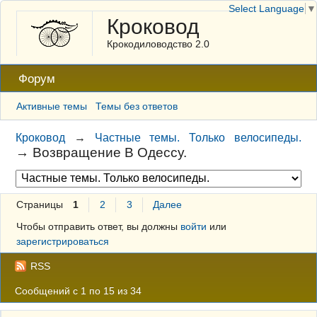
Select Language
▼
Кроковод
Крокодиловодство 2.0
Форум
Активные темы
Темы без ответов
Кроковод
→
Частные темы. Только велосипеды.
→
Возвращение В Одессу.
Страницы
1
2
3
Далее
Чтобы отправить ответ, вы должны
войти
или
зарегистрироваться
RSS
Сообщений с 1 по 15 из 34