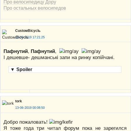
Про велосипедицу Дору
Про остальных велосипедов
CustoмBicyclь
12-06-2019 17:21:25
Пафнутий
,
Пафнутий
,
І дешевше- дешманські запи на ринку копійчані.
▼
Spoiler
tork
13-06-2019 00:08:50
Добро пожаловать!
Я тоже года три читал форум пока не зарегился