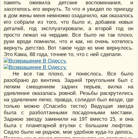
память оживила детские воспоминания, и
захотелось его вернуть. То что я увидел по приезду
в дом жены меня немножко озадачило, как оказалось
его собрали из того, что было и, добавив новых
деталей, год эксплуатировали, а второй год он
просто лежал на чердаке. Все было не так плохо,
руки вроде помнили, что и как, но очень хотелось
вернуть детство. Вот такое чудо ко мне вернулось.
Это Кама, 88 года, точнее то, что с ней сделали.
Не все так плохо, и понеслось. Все было
разобрано до винтика. Задний треугольник был с
легким смещением задних перьев, вилка на
удивление оказалась ровной. Резьбы раскрутились
на удивление легко, правда, солидол был везде, где
только можно (Спасибо тестю) Ведущая звезда
была c разболтанными посадочными местами.
Заднюю звезду заменили на 19Т вместо 15, и она
была с планетарной втулки с большим люфтом.
Седло было не родное, мое удобное куда-то делось,