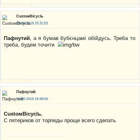
CustoмBicyclь
12-06-2019 15:31:53
Пафнутий
, а я бумав бубєнцамі обійдусь. Треба то
треба, будем точити
Пафнутий
12-06-2019 16:48:04
CustoмBicyclь
,
С пятериков от торпеды проще всего сделать