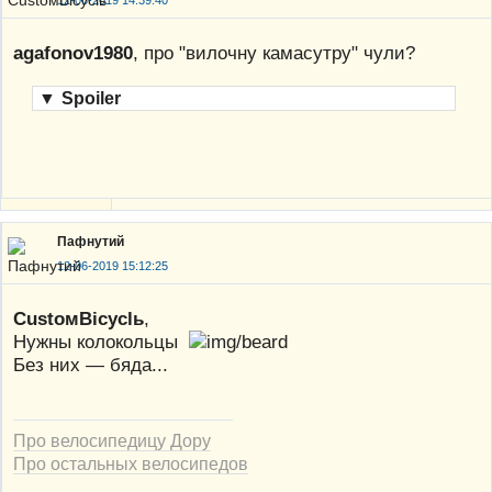
12-06-2019 14:39:40
agafonov1980
, про "вилочну камасутру" чули?
▼
Spoiler
Пафнутий
12-06-2019 15:12:25
CustoмBicyclь
,
Нужны колокольцы
Без них — бяда...
Про велосипедицу Дору
Про остальных велосипедов