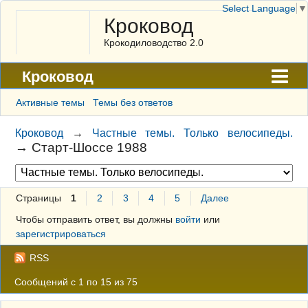
Select Language
▼
Кроковод
Крокодиловодство 2.0
Кроковод
Форум
Активные темы
Темы без ответов
Архив
Кроковод
→
Частные темы. Только велосипеды.
→
Старт-Шоссе 1988
ГАЛЕРЕЯ
Правила
Страницы
1
2
3
4
5
Далее
Поиск
Чтобы отправить ответ, вы должны
войти
или
Регистрация
зарегистрироваться
Вход
RSS
Сообщений с 1 по 15 из 75