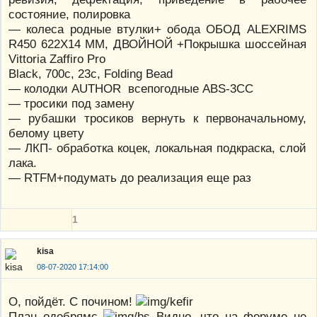
состояние, полировка
— колеса родные втулки+ обода ОБОД ALEXRIMS
R450 622X14 ММ, ДВОЙНОЙ +Покрышка шоссейная
Vittoria Zaffiro Pro
Black, 700c, 23c, Folding Bead
— колодки AUTHOR всепогодные ABS-3CC
— тросики под замену
— рубашки тросиков вернуть к первоначальному,
белому цвету
— ЛКП- обработка коцек, локальная подкраска, слой
лака.
— RTFM+подумать до реализация еще раз
1
kisa
08-07-2020 17:14:00
О, пойдёт. С почином!
План одобрямс
Видно, что на форуме не