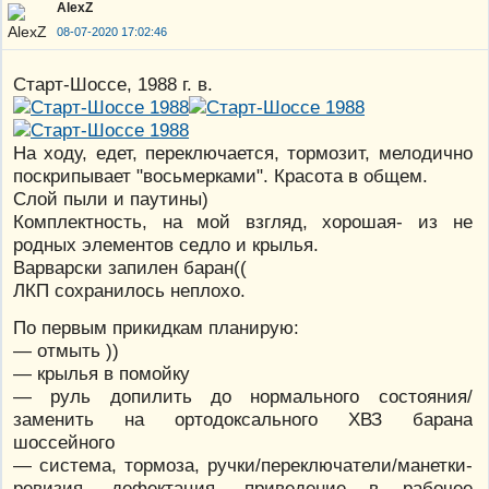
AlexZ
08-07-2020 17:02:46
Старт-Шоссе, 1988 г. в.
На ходу, едет, переключается, тормозит, мелодично
поскрипывает "восьмерками". Красота в общем.
Слой пыли и паутины)
Комплектность, на мой взгляд, хорошая- из не
родных элементов седло и крылья.
Варварски запилен баран((
ЛКП сохранилось неплохо.
По первым прикидкам планирую:
— отмыть ))
— крылья в помойку
— руль допилить до нормального состояния/
заменить на ортодоксального ХВЗ барана
шоссейного
— система, тормоза, ручки/переключатели/манетки-
ревизия, дефектация, приведение в рабочее