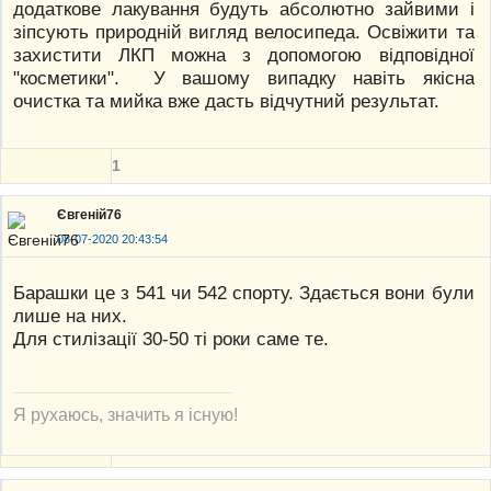
додаткове лакування будуть абсолютно зайвими і
зіпсують природній вигляд велосипеда. Освіжити та
захистити ЛКП можна з допомогою відповідної
"косметики". У вашому випадку навіть якісна
очистка та мийка вже дасть відчутний результат.
1
Євгеній76
08-07-2020 20:43:54
Барашки це з 541 чи 542 спорту. Здається вони були
лише на них.
Для стилізації 30-50 ті роки саме те.
Я рухаюсь, значить я існую!