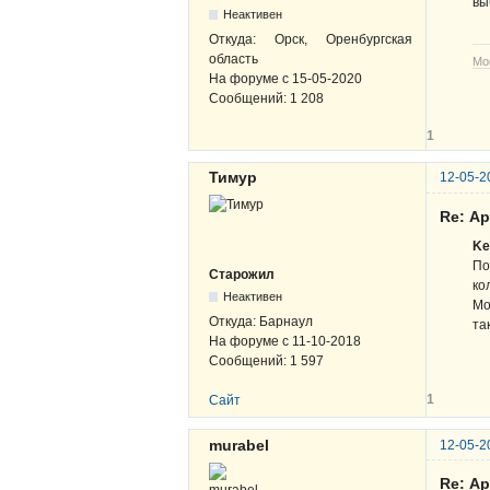
вы
Неактивен
Откуда:
Орск, Оренбургская
область
Мо
На форуме с
15-05-2020
Сообщений:
1 208
1
Тимур
12-05-2
Re: А
Ke
По
Старожил
ко
Неактивен
Мо
Откуда:
Барнаул
та
На форуме с
11-10-2018
Сообщений:
1 597
1
Сайт
murabel
12-05-2
Re: А