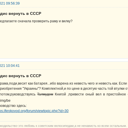
021 09:56:39
рдис вернуть в СССР
едлагаете сначала проверить раму и вилку?
021 10:04:41
рдис вернуть в СССР
 рама,поди,весит как батарея...ибо варена из невесть чего и невесть как. Ес
приобретения "Украины"? Комплектной,и по цене в десятую часть той втулки
потом,руководствуясь
Талмудом
Книгой ,привести оный вел в пристойно
ководство здесь:
tps://krokovod.org/forum/viewtopic.php?id=30
окодильство-это любовь к советским велосипедам,а не ненависть ко всем остальным.