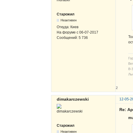
Старожил
Неактивен
Откуда:
Киев
На форуме с
06-07-2017
То
Сообщений:
5 736
ос
Гор
Вет
В-3
Лы
2
dimakarczewski
12-05-2
Re: А
mu
Старожил
Неактивен