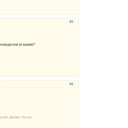
#5
новоделом (и каким)?
#6
рузей. Джеймс Уотсон