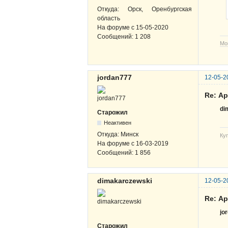
Откуда:
Орск, Оренбургская
область
На форуме с
15-05-2020
Сообщений:
1 208
Мо
jordan777
12-05-2
Re: А
di
Старожил
Неактивен
Откуда:
Минск
Ку
На форуме с
16-03-2019
Сообщений:
1 856
dimakarczewski
12-05-2
Re: А
jo
Старожил