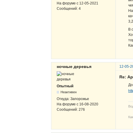
ве
На форуме с
12-05-2021
че
Сообщений:
4
На
ка
3,
В 
Хо
то
Ка
ночные деревья
12-05-2
Re: А
Д
Опытный
ht
Неактивен
Откуда:
Запорожье
На форуме с
16-08-2020
Во
Сообщений:
276
Ка