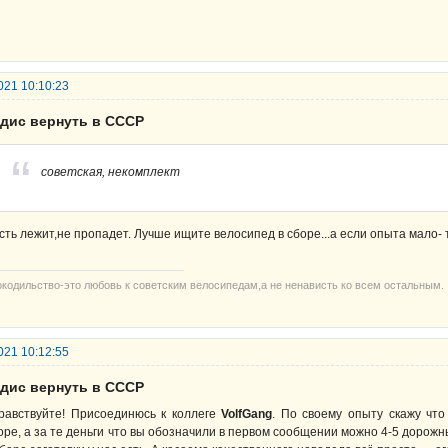
021 10:10:23
рдис вернуть в СССР
советская, некомплект
сть лежит,не пропадет. Лучше ищите велосипед в сборе...а если опыта мало- 
окодильство-это любовь к советским велосипедам,а не ненависть ко всем остальным.
021 10:12:55
рдис вернуть в СССР
равствуйте! Присоединюсь к коллеге
VolfGang
. По своему опыту скажу чт
оре, а за те деньги что вы обозначили в первом сообщении можно 4-5 дорожн