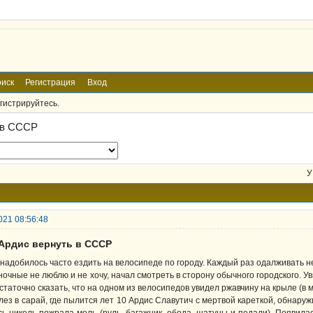
иск
Регистрация
Вход
гистрируйтесь.
 в СССР
У
021 08:56:48
 Ардис вернуть в СССР
надобилось часто ездить на велосипеде по городу. Каждый раз одалживать н
ночные не люблю и не хочу, начал смотреть в сторону обычного городского. У
статочно сказать, что на одном из велосипедов увидел ржавчину на крыле (в ма
лез в сарай, где пылится лет 10 Ардис Славутич с мертвой кареткой, обнаружи