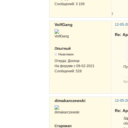
Сообщений:
3 109
1
VolfGang
12-05-2
Re: А
Опытный
Неактивен
Откуда:
Донецк
На форуме с
09-02-2021
Пу
Сообщений:
528
Кр
dimakarczewski
12-05-2
Re: А
Зд
сб
Старожил