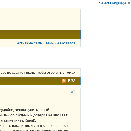
Select Language
▼
Активные темы
Темы без ответов
 вас не хватает прав, чтобы отвечать в темах
RSS
#1
еудобно, решил купить новый.
вы, выбор скудный и доверия не внушает.
газине гниет, Карл!).
л, что рама и крылья как с завода, а вот