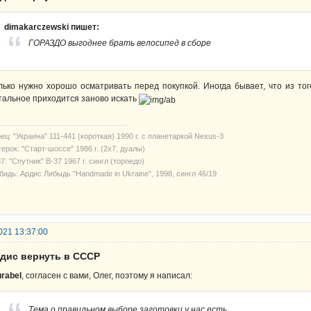
dimakarczewski пишет:
ГОРАЗДО выгоднее брать велосипед в сборе
лько нужно хорошо осматривать перед покупкой. Иногда бывает, что из тог
тальное приходится заново искать
ец: "Украина" 111-441 (короткая) 1990 г. с планетаркой Nexus-3
ерок: "Старт-шоссе" 1986 г. (2х7, дуалы)
7: "Спутник" В-37 1967 г. сингл (торпедо)
бидь: Ардис Либыдь "Handmade in Ukraine", 1998, сингл 46/19
021 13:37:00
рдис вернуть в СССР
rabel
, согласен с вами, Олег, поэтому я написал:
Тема о правильном выборе заготовки у нас есть.