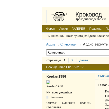
Кроковод
Крокодиловодство 2.0
Форум
Архив
ГАЛЕРЕЯ
Правила
По
Вы не вошли.
Пожалуйста, войдите или заре
→
Ардис вернуть
Архив
→
Сливочная.
Страницы
1
2
Далее
Сообщений с 1 по 15 из 17
Kerdan1986
12-05-2
Тема:
По
Интересующийся
Го
Неактивен
До
Откуда:
Одесская область,
За
г.Беляевка