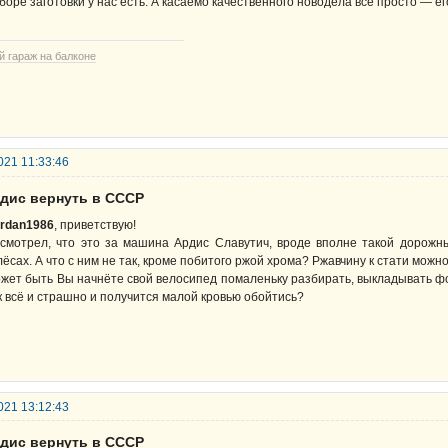
боре заготовки у нас есть. А касаемо качественного новодела всё просто — е
й гараж на балконе
021 11:33:46
рдис вернуть в СССР
rdan1986
, приветствую!
смотрел, что это за машина Ардис Славутич, вроде вполне такой дорожны
лёсах. А что с ним не так, кроме побитого ржой хрома? Ржавчину к стати можно
жет быть Вы начнёте свой велосипед помаленьку разбирать, выкладывать фо
к всё и страшно и получится малой кровью обойтись?
021 13:12:43
рдис вернуть в СССР