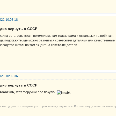
021 10:08:18
рдис вернуть в СССР
раина есть, советская, некомплект, там только рама и осталась и та побитая.
гда подскажите, где можно разжиться советскими деталями или качественным 
ководство читал, но там акцент на советские детали.
021 10:09:36
рдис вернуть в СССР
rdan1986
, этот форум не про покупки
 стоит дружить с людьми, у которых нечему научиться. Вот поэтому у меня так мало д