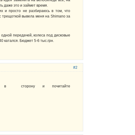
сь идея заменить на велосипеде всё, на
ь даже это и займет время.
их и просто не разбираюсь в том, что
 с трещоткой вывела меня на Shimano за
 одной передачей, колеса под дисковые
0 катался. Бюджет 5-6 тыс.грн.
#2
ёк в сторону и почитайте