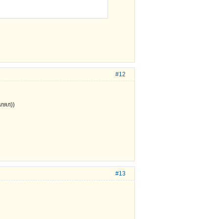
#12
лял))
#13