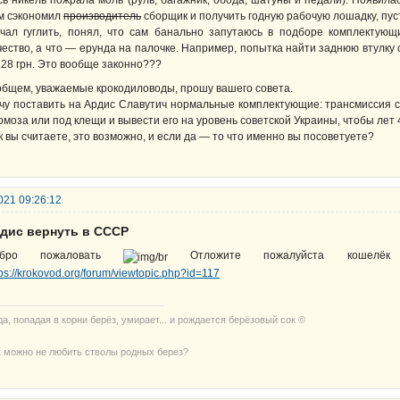
сь никель пожрала моль (руль, багажник, обода, шатуны и педали). Появила
м сэкономил
производитель
сборщик и получить годную рабочую лошадку, пуст
чал гуглить, понял, что сам банально запутаюсь в подборе комплектующ
чество, а что — ерунда на палочке. Например, попытка найти заднюю втулку
228 грн. Это вообще законно???
общем, уважаемые крокодиловоды, прошу вашего совета.
чу поставить на Ардис Славутич нормальные комплектующие: трансмиссия с
рмоза или под клещи и вывести его на уровень советской Украины, чтобы лет 4
к вы считаете, это возможно, и если да — то что именно вы посоветуете?
021 09:26:12
рдис вернуть в СССР
обро пожаловать
Отложите пожалуйста кошел
tps://krokovod.org/forum/viewtopic.php?id=117
да, попадая в корни берёз, умирает... и рождается берёзовый сок ©
к можно не любить стволы родных берез?