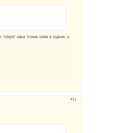
о "сбора" одна только рама и годная, а
#11