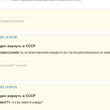
й гараж на балконе
021 14:34:30
рдис вернуть в СССР
makarczewski
, ну за качественный новодел я бы так безапелляционно не заяв
плю ранний "телескоп"
021 14:35:25
рдис вернуть в СССР
rdan777
, что вы имеете в виду?