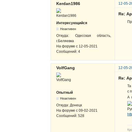
Kerdan1986
12-05-2
Re: А
Пр
Интересующийся
Неактивен
Откуда:
Одесская область,
г.Беляевка
На форуме с
12-05-2021
Сообщений:
4
VolfGang
12-05-2
Re: А
Та
с 
Опытный
А 
Неактивен
Откуда:
Донецк
Ру
На форуме с
09-02-2021
ht
Сообщений:
528
Кр