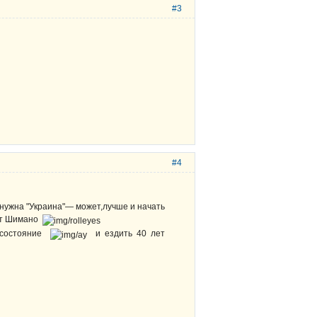
#3
#4
ли нужна "Украина"— может,лучше и начать
 от Шимано
е состояние
и ездить 40 лет