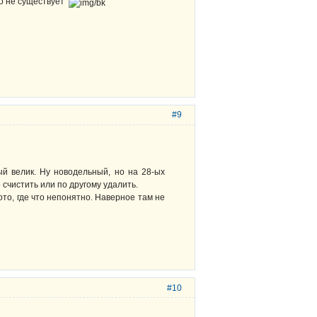
го не существует
#9
й велик. Ну новодельный, но на 28-ых
 счистить или по другому удалить.
то, где что непонятно. Наверное там не
#10