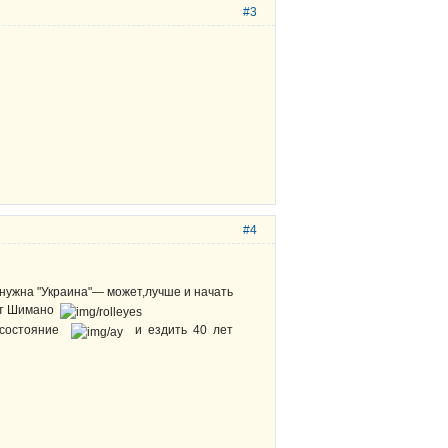
#3
#4
ли нужна "Украина"— может,лучше и начать
 от Шимано
е состояние
и ездить 40 лет