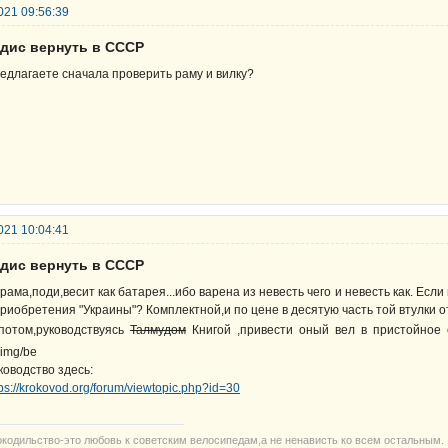
021 09:56:39
рдис вернуть в СССР
едлагаете сначала проверить раму и вилку?
021 10:04:41
рдис вернуть в СССР
 рама,поди,весит как батарея...ибо варена из невесть чего и невесть как. Ес
приобретения "Украины"? Комплектной,и по цене в десятую часть той втулки
потом,руководствуясь
Талмудом
Книгой ,привести оный вел в пристойно
ководство здесь:
tps://krokovod.org/forum/viewtopic.php?id=30
окодильство-это любовь к советским велосипедам,а не ненависть ко всем остальным.