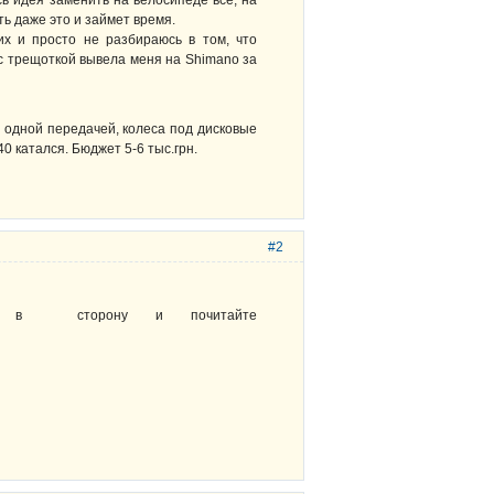
сь идея заменить на велосипеде всё, на
ь даже это и займет время.
их и просто не разбираюсь в том, что
 с трещоткой вывела меня на Shimano за
 одной передачей, колеса под дисковые
0 катался. Бюджет 5-6 тыс.грн.
#2
ёк в сторону и почитайте