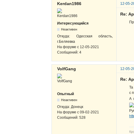
Kerdan1986
12-05-2
Re: А
Пр
Интересующийся
Неактивен
Откуда:
Одесская область,
г.Беляевка
На форуме с
12-05-2021
Сообщений:
4
VolfGang
12-05-2
Re: А
Та
с 
Опытный
А 
Неактивен
Откуда:
Донецк
Ру
На форуме с
09-02-2021
ht
Сообщений:
528
Кр