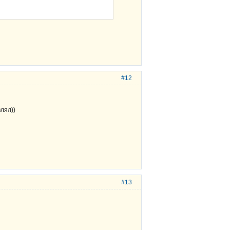
#12
лял))
#13