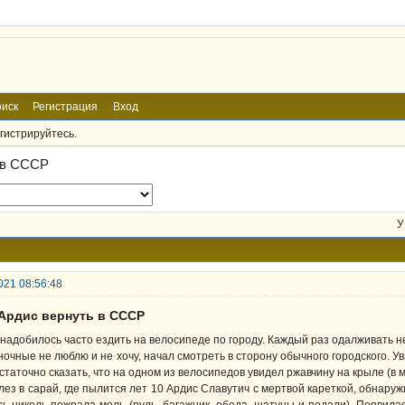
иск
Регистрация
Вход
гистрируйтесь.
 в СССР
У
021 08:56:48
 Ардис вернуть в СССР
надобилось часто ездить на велосипеде по городу. Каждый раз одалживать н
ночные не люблю и не хочу, начал смотреть в сторону обычного городского. У
статочно сказать, что на одном из велосипедов увидел ржавчину на крыле (в ма
лез в сарай, где пылится лет 10 Ардис Славутич с мертвой кареткой, обнаружи