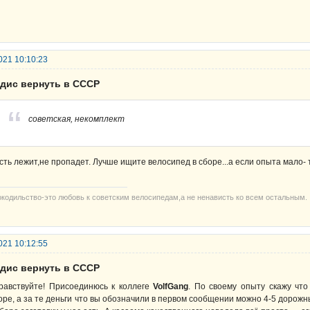
021 10:10:23
рдис вернуть в СССР
советская, некомплект
сть лежит,не пропадет. Лучше ищите велосипед в сборе...а если опыта мало- 
окодильство-это любовь к советским велосипедам,а не ненависть ко всем остальным.
021 10:12:55
рдис вернуть в СССР
равствуйте! Присоединюсь к коллеге
VolfGang
. По своему опыту скажу чт
оре, а за те деньги что вы обозначили в первом сообщении можно 4-5 дорожн