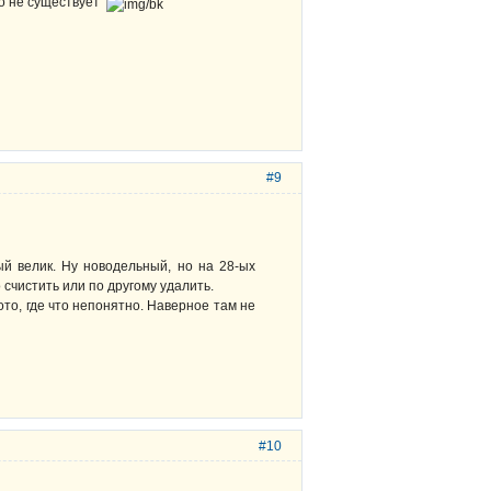
го не существует
#9
й велик. Ну новодельный, но на 28-ых
 счистить или по другому удалить.
то, где что непонятно. Наверное там не
#10