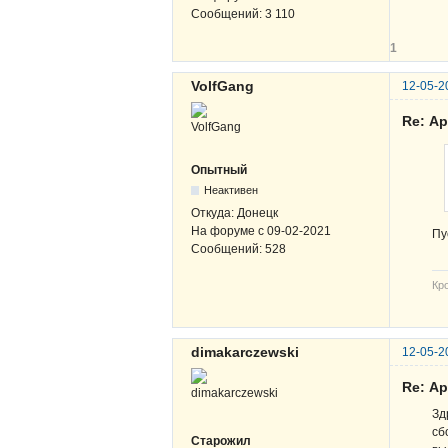
Сообщений:
3 110
1
VolfGang
12-05-2
Re: А
Опытный
Неактивен
Откуда:
Донецк
На форуме с
09-02-2021
Пу
Сообщений:
528
Кр
dimakarczewski
12-05-2
Re: А
Зд
сб
Старожил