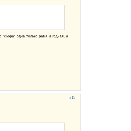
о "сбора" одна только рама и годная, а
#11