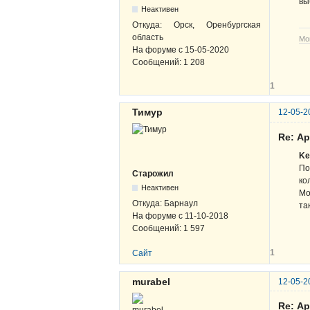
вы
Неактивен
Откуда:
Орск, Оренбургская
область
Мо
На форуме с
15-05-2020
Сообщений:
1 208
1
Тимур
12-05-2
Re: А
Ke
По
Старожил
ко
Неактивен
Мо
Откуда:
Барнаул
та
На форуме с
11-10-2018
Сообщений:
1 597
1
Сайт
murabel
12-05-2
Re: А