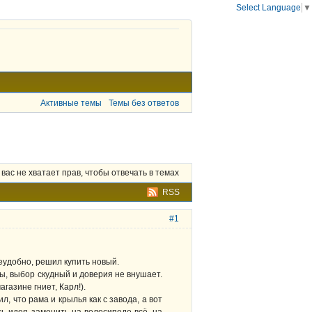
Select Language
▼
Активные темы
Темы без ответов
 вас не хватает прав, чтобы отвечать в темах
RSS
#1
еудобно, решил купить новый.
вы, выбор скудный и доверия не внушает.
газине гниет, Карл!).
л, что рама и крылья как с завода, а вот