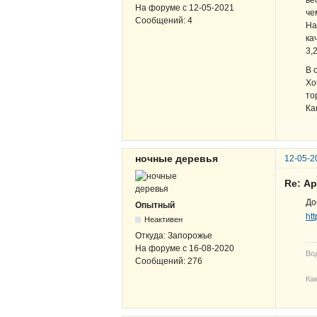
ве
На форуме с
12-05-2021
че
Сообщений:
4
На
ка
3,
В 
Хо
то
Ка
ночные деревья
12-05-2
Re: А
Д
Опытный
ht
Неактивен
Откуда:
Запорожье
На форуме с
16-08-2020
Во
Сообщений:
276
Ка