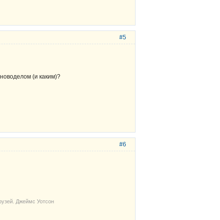
#5
новоделом (и каким)?
#6
рузей. Джеймс Уотсон