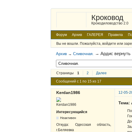
Кроковод
Крокодиловодство 2.0
Форум
Архив
ГАЛЕРЕЯ
Правила
По
Вы не вошли.
Пожалуйста, войдите или заре
→
Ардис вернуть
Архив
→
Сливочная.
Страницы
1
2
Далее
Сообщений с 1 по 15 из 17
Kerdan1986
12-05-2
Тема:
По
Интересующийся
Го
Неактивен
До
Откуда:
Одесская область,
За
г.Беляевка