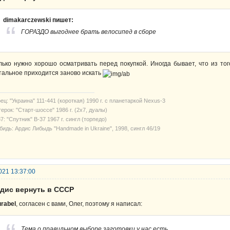
dimakarczewski пишет:
ГОРАЗДО выгоднее брать велосипед в сборе
лько нужно хорошо осматривать перед покупкой. Иногда бывает, что из тог
тальное приходится заново искать
ец: "Украина" 111-441 (короткая) 1990 г. с планетаркой Nexus-3
ерок: "Старт-шоссе" 1986 г. (2х7, дуалы)
7: "Спутник" В-37 1967 г. сингл (торпедо)
бидь: Ардис Либыдь "Handmade in Ukraine", 1998, сингл 46/19
021 13:37:00
рдис вернуть в СССР
rabel
, согласен с вами, Олег, поэтому я написал:
Тема о правильном выборе заготовки у нас есть.