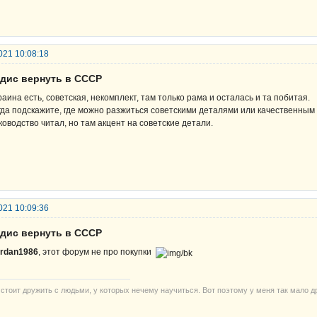
021 10:08:18
рдис вернуть в СССР
раина есть, советская, некомплект, там только рама и осталась и та побитая.
гда подскажите, где можно разжиться советскими деталями или качественным 
ководство читал, но там акцент на советские детали.
021 10:09:36
рдис вернуть в СССР
rdan1986
, этот форум не про покупки
 стоит дружить с людьми, у которых нечему научиться. Вот поэтому у меня так мало д