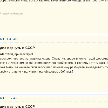
боре заготовки у нас есть. А касаемо качественного новодела всё просто — е
й гараж на балконе
021 11:33:46
рдис вернуть в СССР
rdan1986
, приветствую!
смотрел, что это за машина Ардис Славутич, вроде вполне такой дорожны
лёсах. А что с ним не так, кроме побитого ржой хрома? Ржавчину к стати можно
жет быть Вы начнёте свой велосипед помаленьку разбирать, выкладывать фо
к всё и страшно и получится малой кровью обойтись?
021 13:12:43
рдис вернуть в СССР