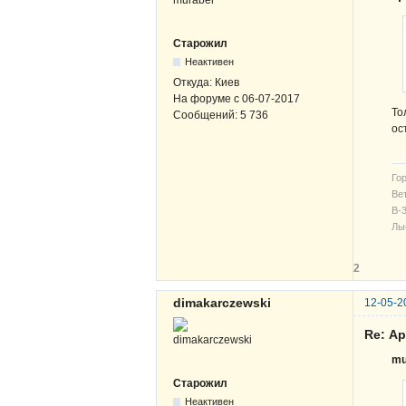
Старожил
Неактивен
Откуда:
Киев
На форуме с
06-07-2017
То
Сообщений:
5 736
ос
Гор
Вет
В-3
Лы
2
dimakarczewski
12-05-2
Re: А
mu
Старожил
Неактивен