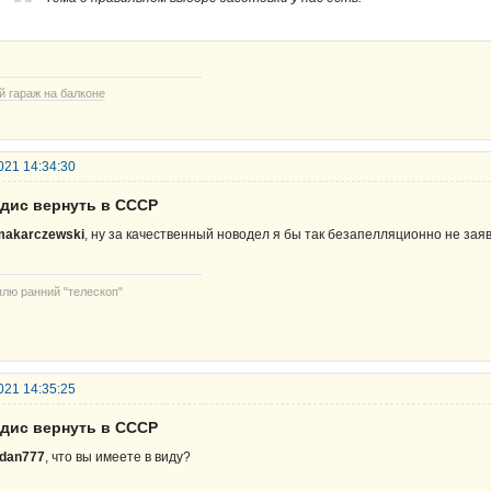
й гараж на балконе
021 14:34:30
рдис вернуть в СССР
makarczewski
, ну за качественный новодел я бы так безапелляционно не заяв
плю ранний "телескоп"
021 14:35:25
рдис вернуть в СССР
rdan777
, что вы имеете в виду?