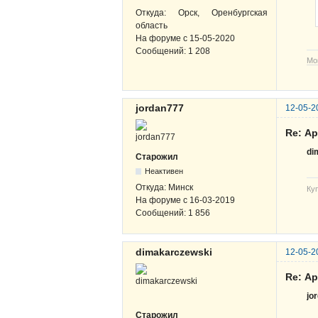
Откуда:
Орск, Оренбургская
область
На форуме с
15-05-2020
Сообщений:
1 208
Мо
jordan777
12-05-2
Re: А
di
Старожил
Неактивен
Откуда:
Минск
Ку
На форуме с
16-03-2019
Сообщений:
1 856
dimakarczewski
12-05-2
Re: А
jo
Старожил