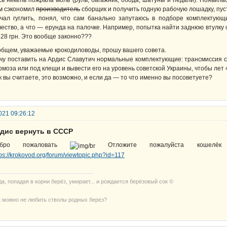
сь никель пожрала моль (руль, багажник, обода, шатуны и педали). Появила
м сэкономил
производитель
сборщик и получить годную рабочую лошадку, пуст
чал гуглить, понял, что сам банально запутаюсь в подборе комплектующ
чество, а что — ерунда на палочке. Например, попытка найти заднюю втулку
228 грн. Это вообще законно???
общем, уважаемые крокодиловоды, прошу вашего совета.
чу поставить на Ардис Славутич нормальные комплектующие: трансмиссия с
рмоза или под клещи и вывести его на уровень советской Украины, чтобы лет 4
к вы считаете, это возможно, и если да — то что именно вы посоветуете?
021 09:26:12
рдис вернуть в СССР
обро пожаловать
Отложите пожалуйста кошел
tps://krokovod.org/forum/viewtopic.php?id=117
да, попадая в корни берёз, умирает... и рождается берёзовый сок ©
к можно не любить стволы родных берез?