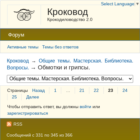
Select Language
▼
Кроковод
Крокодиловодство 2.0
Форум
Активные темы
Темы без ответов
Кроковод
→
Общие темы. Мастерская. Библиотека.
→
Обмотки и грипсы.
Вопросы.
Страницы
Назад
1
…
21
22
23
24
25
Далее
Чтобы отправить ответ, вы должны
войти
или
зарегистрироваться
RSS
Сообщений с 331 по 345 из 366