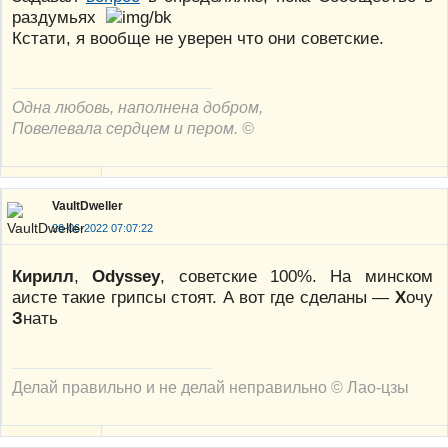
раздумьях
Кстати, я вообще не уверен что они советские.
Одна любовь, наполнена добром,
Повелевала сердцем и пером. ©
VaultDweller
26-06-2022 07:07:22
Кирилл
,
Odyssey
, советские 100%. На минском
аисте такие грипсы стоят. А вот где сделаны —
Х
очу
З
нать
Делай правильно и не делай неправильно © Лао-цзы