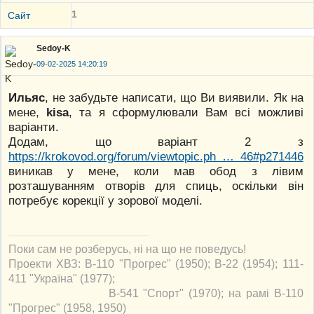
1
Сайт
Sedoy-K
09-02-2025 14:20:19
Ильяс
, не забудьте написати, що Ви виявили. Як на
мене,
kisa
, та я сформулювали Вам всі можливі
варіанти.
Додам, що варіант 2 з
https://krokovod.org/forum/viewtopic.ph … 46#p271446
виникав у мене, коли мав обод з лівим
розташуванням отворів для спиць, оскільки він
потребує корекції у зорової моделі.
Поки сам не розберусь, ні на що не поведусь!
Проекти ХВЗ: В-110 "Прогрес" (1950); В-22 (1954); 111-
411 "Україна" (1977);
В-541 "Спорт" (1970); на рамі В-110
"Прогрес" (1958, 1950)