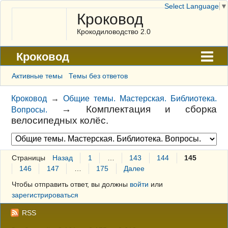
Select Language
▼
Кроковод
Крокодиловодство 2.0
Кроковод
Форум
Активные темы
Темы без ответов
Архив
Кроковод
→
Общие темы. Мастерская. Библиотека.
→
Комплектация и сборка
Вопросы.
ГАЛЕРЕЯ
велосипедных колёс.
Правила
Поиск
Страницы
Назад
1
…
143
144
145
146
147
…
175
Далее
Регистрация
Чтобы отправить ответ, вы должны
войти
или
Вход
зарегистрироваться
RSS