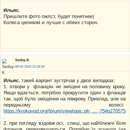
Ильяс
,
Пришлите фото пжлст, будет понятнее)
Колеса целиком и лучше с обеих сторон.
Sedoy-K
08-02-2025 23:18:18
Ильяс
, такий варіант зустрічав у двох випадках:
1. отвори у фланцях не зміщені на половину кроку.
Якщо вдається. потрібно прокрутити один з фланців
так, щоб було зміщення на півкроку. Приклад, але на
передньому колесі:
https://krokovod.org/forum/viewtopic.ph … 75#p270575
.
2. при погляду вздовж осі, спиці, що найближчі біля
фланців, перехрещуються. Потрібно їх зсунути (на