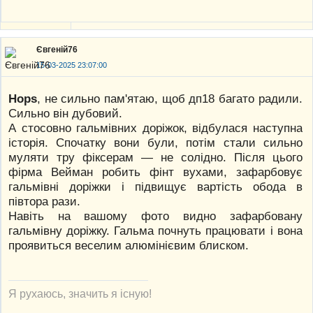
Євгеній76
15-03-2025 23:07:00
Hops
, не сильно пам'ятаю, щоб дп18 багато радили.
Сильно він дубовий.
А стосовно гальмівних доріжок, відбулася наступна
історія. Спочатку вони були, потім стали сильно
муляти тру фіксерам — не солідно. Після цього
фірма Вейман робить фінт вухами, зафарбовує
гальмівні доріжки і підвищує вартість обода в
півтора рази.
Навіть на вашому фото видно зафарбовану
гальмівну доріжку. Гальма почнуть працювати і вона
проявиться веселим алюмінієвим блиском.
Я рухаюсь, значить я існую!