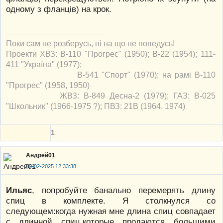
одному з фланців) на крок.
Поки сам не розберусь, ні на що не поведусь!
Проекти ХВЗ: В-110 "Прогрес" (1950); В-22 (1954); 111-
411 "Україна" (1977);
В-541 "Спорт" (1970); на рамі В-110
"Прогрес" (1958, 1950)
ЖВЗ: В-849 Десна-2 (1979); ГАЗ: В-025
"Школьник" (1966-1975 ?); ПВЗ: 21В (1964, 1974)
1
Андрей01
09-02-2025 12:33:38
Ильяс
, попробуйте банально перемерять длину
спиц в комплекте. Я столкнулся со
следующем:когда нужная мне длина спиц совпадает
с длинной спиц,которые продаются большими