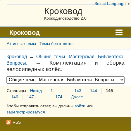
Select Language
▼
Кроковод
Крокодиловодство 2.0
Кроковод
Форум
Активные темы
Темы без ответов
Архив
Кроковод
→
Общие темы. Мастерская. Библиотека.
→
Комплектация и сборка
Вопросы.
ГАЛЕРЕЯ
велосипедных колёс.
Правила
Поиск
Страницы
Назад
1
…
143
144
145
146
147
…
174
Далее
Регистрация
Чтобы отправить ответ, вы должны
войти
или
Вход
зарегистрироваться
RSS