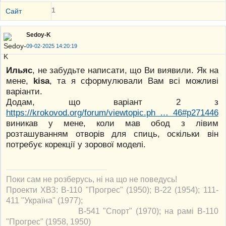
1
Сайт
Sedoy-K
09-02-2025 14:20:19
Ильяс
, не забудьте написати, що Ви виявили. Як на
мене,
kisa
, та я сформулювали Вам всі можливі
варіанти.
Додам, що варіант 2 з
https://krokovod.org/forum/viewtopic.ph … 46#p271446
виникав у мене, коли мав обод з лівим
розташуванням отворів для спиць, оскільки він
потребує корекції у зорової моделі.
Поки сам не розберусь, ні на що не поведусь!
Проекти ХВЗ: В-110 "Прогрес" (1950); В-22 (1954); 111-
411 "Україна" (1977);
В-541 "Спорт" (1970); на рамі В-110
"Прогрес" (1958, 1950)