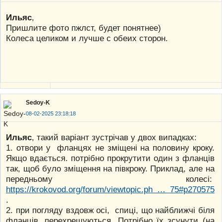
Ильяс
,
Пришлите фото пжлст, будет понятнее)
Колеса целиком и лучше с обеих сторон.
Sedoy-K
08-02-2025 23:18:18
Ильяс
, такий варіант зустрічав у двох випадках:
1. отвори у фланцях не зміщені на половину кроку.
Якщо вдається. потрібно прокрутити один з фланців
так, щоб було зміщення на півкроку. Приклад, але на
передньому колесі:
https://krokovod.org/forum/viewtopic.ph … 75#p270575
.
2. при погляду вздовж осі, спиці, що найближчі біля
фланців, перехрещуються. Потрібно їх зсунути (на