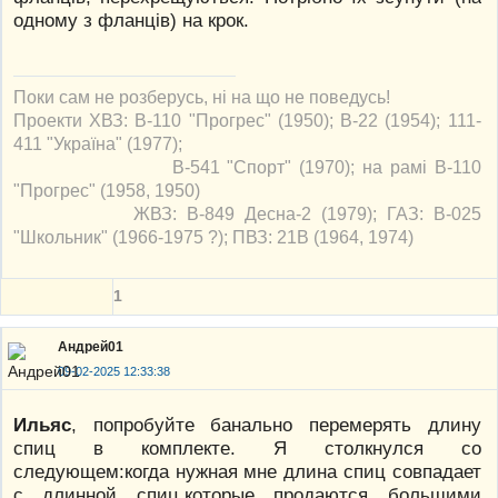
одному з фланців) на крок.
Поки сам не розберусь, ні на що не поведусь!
Проекти ХВЗ: В-110 "Прогрес" (1950); В-22 (1954); 111-
411 "Україна" (1977);
В-541 "Спорт" (1970); на рамі В-110
"Прогрес" (1958, 1950)
ЖВЗ: В-849 Десна-2 (1979); ГАЗ: В-025
"Школьник" (1966-1975 ?); ПВЗ: 21В (1964, 1974)
1
Андрей01
09-02-2025 12:33:38
Ильяс
, попробуйте банально перемерять длину
спиц в комплекте. Я столкнулся со
следующем:когда нужная мне длина спиц совпадает
с длинной спиц,которые продаются большими