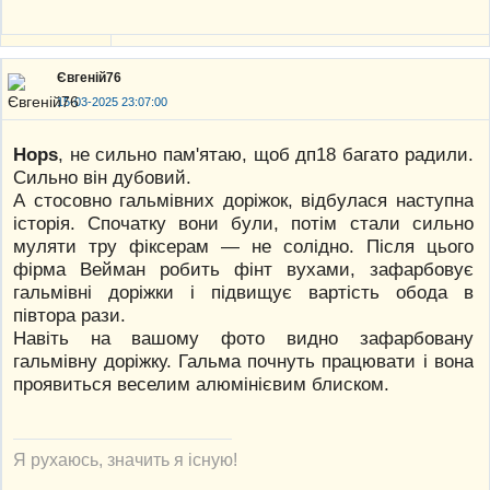
Євгеній76
15-03-2025 23:07:00
Hops
, не сильно пам'ятаю, щоб дп18 багато радили.
Сильно він дубовий.
А стосовно гальмівних доріжок, відбулася наступна
історія. Спочатку вони були, потім стали сильно
муляти тру фіксерам — не солідно. Після цього
фірма Вейман робить фінт вухами, зафарбовує
гальмівні доріжки і підвищує вартість обода в
півтора рази.
Навіть на вашому фото видно зафарбовану
гальмівну доріжку. Гальма почнуть працювати і вона
проявиться веселим алюмінієвим блиском.
Я рухаюсь, значить я існую!