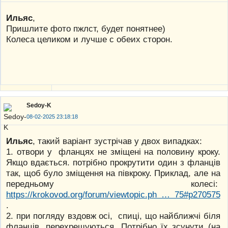
Ильяс
,
Пришлите фото пжлст, будет понятнее)
Колеса целиком и лучше с обеих сторон.
Sedoy-K
08-02-2025 23:18:18
Ильяс
, такий варіант зустрічав у двох випадках:
1. отвори у фланцях не зміщені на половину кроку.
Якщо вдається. потрібно прокрутити один з фланців
так, щоб було зміщення на півкроку. Приклад, але на
передньому колесі:
https://krokovod.org/forum/viewtopic.ph … 75#p270575
.
2. при погляду вздовж осі, спиці, що найближчі біля
фланців, перехрещуються. Потрібно їх зсунути (на