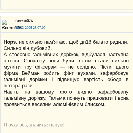
Євгеній76
15-03-2025 23:07:00
Hops
, не сильно пам'ятаю, щоб дп18 багато радили.
Сильно він дубовий.
А стосовно гальмівних доріжок, відбулася наступна
історія. Спочатку вони були, потім стали сильно
муляти тру фіксерам — не солідно. Після цього
фірма Вейман робить фінт вухами, зафарбовує
гальмівні доріжки і підвищує вартість обода в
півтора рази.
Навіть на вашому фото видно зафарбовану
гальмівну доріжку. Гальма почнуть працювати і вона
проявиться веселим алюмінієвим блиском.
Я рухаюсь, значить я існую!