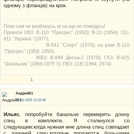
одному з фланців) на крок.
Поки сам не розберусь, ні на що не поведусь!
Проекти ХВЗ: В-110 "Прогрес" (1950); В-22 (1954); 111-
411 "Україна" (1977);
В-541 "Спорт" (1970); на рамі В-110
"Прогрес" (1958, 1950)
ЖВЗ: В-849 Десна-2 (1979); ГАЗ: В-025
"Школьник" (1966-1975 ?); ПВЗ: 21В (1964, 1974)
1
Андрей01
09-02-2025 12:33:38
Ильяс
, попробуйте банально перемерять длину
спиц в комплекте. Я столкнулся со
следующем:когда нужная мне длина спиц совпадает
с длинной спиц,которые продаются большими