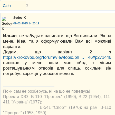
1
Сайт
Sedoy-K
09-02-2025 14:20:19
Ильяс
, не забудьте написати, що Ви виявили. Як на
мене,
kisa
, та я сформулювали Вам всі можливі
варіанти.
Додам, що варіант 2 з
https://krokovod.org/forum/viewtopic.ph … 46#p271446
виникав у мене, коли мав обод з лівим
розташуванням отворів для спиць, оскільки він
потребує корекції у зорової моделі.
Поки сам не розберусь, ні на що не поведусь!
Проекти ХВЗ: В-110 "Прогрес" (1950); В-22 (1954); 111-
411 "Україна" (1977);
В-541 "Спорт" (1970); на рамі В-110
"Прогрес" (1958, 1950)