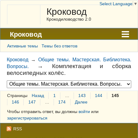
Select Language
▼
Кроковод
Крокодиловодство 2.0
Кроковод
Форум
Активные темы
Темы без ответов
Архив
Кроковод
→
Общие темы. Мастерская. Библиотека.
→
Комплектация и сборка
Вопросы.
ГАЛЕРЕЯ
велосипедных колёс.
Правила
Поиск
Страницы
Назад
1
…
143
144
145
146
147
…
174
Далее
Регистрация
Чтобы отправить ответ, вы должны
войти
или
Вход
зарегистрироваться
RSS