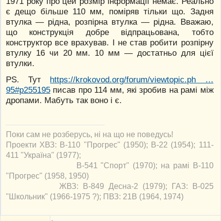
1971 року про цей розмір інформації немає. Реально
є дещо більше 110 мм, поміряв тільки що. Задня
втулка — рідна, розпірна втулка — рідна. Вважаю,
що конструкція добре відпрацьована, тобто
конструктор все врахував. І не став робити розпірну
втулку 16 чи 20 мм. 10 мм — достатньо для цієї
втулки.
PS. Тут
https://krokovod.org/forum/viewtopic.ph …
95#p255195
писав про 114 мм, які зробив на рамі між
дропами. Мабуть так воно і є.
Поки сам не розберусь, ні на що не поведусь!
Проекти ХВЗ: В-110 "Прогрес" (1950); В-22 (1954); 111-
411 "Україна" (1977);
В-541 "Спорт" (1970); на рамі В-110
"Прогрес" (1958, 1950)
ЖВЗ: В-849 Десна-2 (1979); ГАЗ: В-025
"Школьник" (1966-1975 ?); ПВЗ: 21В (1964, 1974)