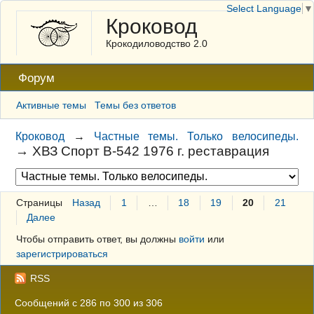
Select Language
▼
Кроковод
Крокодиловодство 2.0
Форум
Активные темы
Темы без ответов
Кроковод
→
Частные темы. Только велосипеды.
→
ХВЗ Спорт В-542 1976 г. реставрация
Страницы
Назад
1
…
18
19
20
21
Далее
Чтобы отправить ответ, вы должны
войти
или
зарегистрироваться
RSS
Сообщений с 286 по 300 из 306