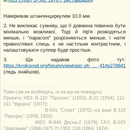
Намірював штангенциркулем 10.0 мм.
2. Не викликає сумніву, що її довжина повинна бути
мінімально можливої. Тоді й пір'я розводяться
менше, і "парасолі" розрізняються менше, і натяг
правих/лівих спиць є не настільки контрастним, і
налаштовувати суппер буде простіше.
3. Ще надавав фото тут:
https://krokovod.org/forum/viewtopic.ph … 41#p278841
(ледь знайшов).
Поки сам не розберусь, ні на що не поведусь!
Проекти ХВЗ: В-110 "Прогрес" (1950); В-22 (1954); 111-
411 "Україна" (1977);
В-541 "Спорт" (1970); на рамі В-110
"Прогрес" (1958, 1950)
ЖВЗ: В-849 Десна-2 (1979); ГАЗ: В-025
"Школьник" (1966-1975 ?); ПВЗ: 21В (1964, 1974)