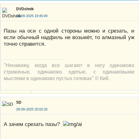
DVDshnik
28-09-2025 19:45:09
Пазы на оси с одной стороны можно и срезать, и
если обычный надфиль не возьмёт, то алмазный уж
точно справится.
"Ненавижу, когда все шагают в ногу одинаково
стриженые, одинаково одетые, с одинаковыми
мыслями в одинаково пустых головах" © Кий.
SD
28-09-2025 20:02:20
А зачем срезать пазы?