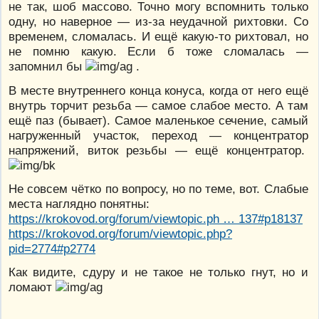
не так, шоб массово. Точно могу вспомнить только
одну, но наверное — из-за неудачной рихтовки. Со
временем, сломалась. И ещё какую-то рихтовал, но
не помню какую. Если б тоже сломалась —
запомнил бы
.
В месте внутреннего конца конуса, когда от него ещё
внутрь торчит резьба — самое слабое место. А там
ещё паз (бывает). Самое маленькое сечение, самый
нагруженный участок, переход — концентратор
напряжений, виток резьбы — ещё концентратор.
Не совсем чётко по вопросу, но по теме, вот. Слабые
места наглядно понятны:
https://krokovod.org/forum/viewtopic.ph … 137#p18137
https://krokovod.org/forum/viewtopic.php?
pid=2774#p2774
Как видите, сдуру и не такое не только гнут, но и
ломают