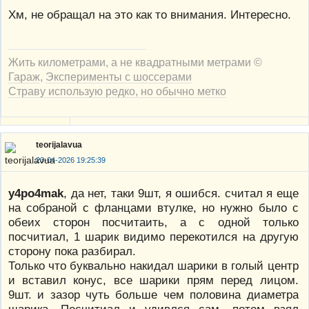
Хм, не обращал на это как то внимания. Интересно.
Жить километрами, а не квадратными метрами ©
Гараж
,
Эксперименты с шоссерами
Страву использую редко, но обычно метко
teorijalavua
23-04-2026 19:25:39
y4po4mak
, да нет, таки 9шт, я ошибся. считал я еще
на собраной с фланцами втулке, но нужно было с
обеих сторон посчитаить, а с одной только
посчитиал, 1 шарик видимо перекотился на другую
сторону пока разбирал.
Только что буквально накидал шарики в голый центр
и вставил конус, все шарики прям перед лицом.
9шт. и зазор чуть больше чем половина диаметра
шарика. Посчитиал и удивлся сам, потом взял