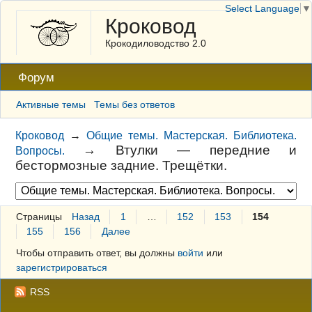
Select Language
▼
Кроковод
Крокодиловодство 2.0
Форум
Активные темы
Темы без ответов
Кроковод
→
Общие темы. Мастерская. Библиотека.
→
Втулки — передние и
Вопросы.
бестормозные задние. Трещётки.
Страницы
Назад
1
…
152
153
154
155
156
Далее
Чтобы отправить ответ, вы должны
войти
или
зарегистрироваться
RSS