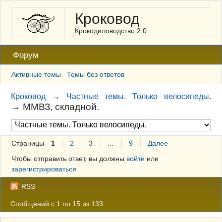
Кроковод
Крокодиловодство 2.0
Форум
Активные темы
Темы без ответов
Кроковод
→
Частные темы. Только велосипеды.
→
ММВЗ, складной.
Страницы
1
2
3
…
9
Далее
Чтобы отправить ответ, вы должны
войти
или
зарегистрироваться
RSS
Сообщений с 1 по 15 из 133