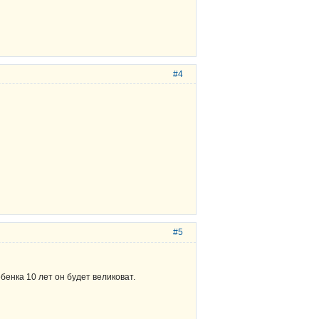
#4
#5
бенка 10 лет он будет великоват.