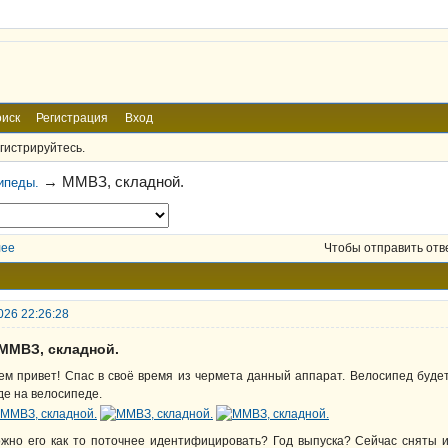
иск
Регистрация
Вход
гистрируйтесь.
→
ММВЗ, складной.
ипеды.
лее
Чтобы отправить отв
026 22:26:28
 ММВЗ, складной.
ем привет! Спас в своё время из чермета данный аппарат. Велосипед будет 
де на велосипеде.
жно его как то поточнее идентифицировать? Год выпуска? Сейчас сняты и