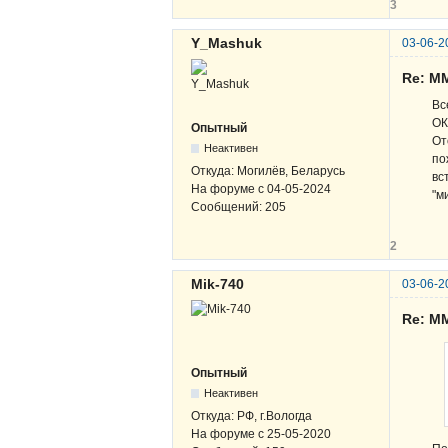
3
Y_Mashuk
03-06-2
Re: М
Вс
ОК
Опытный
От
Неактивен
по
Откуда:
Могилёв, Беларусь
вс
На форуме с
04-05-2024
"м
Сообщений:
205
2
Mik-740
03-06-2
Re: М
Опытный
Неактивен
Откуда:
РФ, г.Вологда
На форуме с
25-05-2020