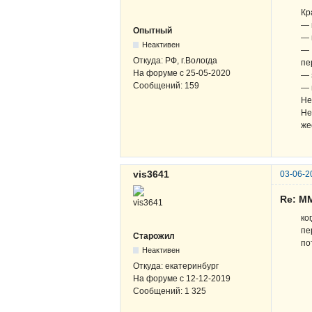
Кр
— 
Опытный
— 
Неактивен
— 
Откуда:
РФ, г.Вологда
пе
На форуме с
25-05-2020
— 
Сообщений:
159
— 
Не
Не
же
vis3641
03-06-2
Re: М
ко
пе
Старожил
по
Неактивен
Откуда:
екатеринбург
На форуме с
12-12-2019
Сообщений:
1 325