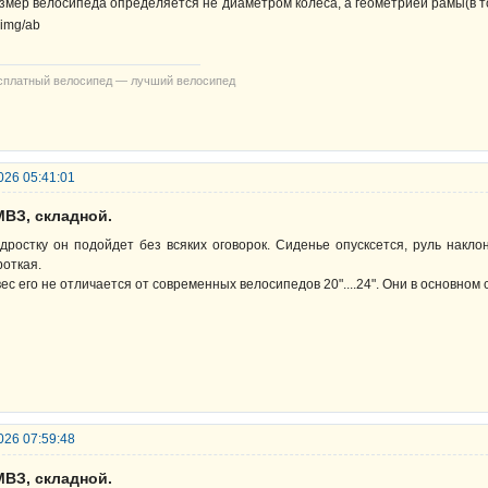
змер велосипеда определяется не диаметром колеса, а геометрией рамы(в т
сплатный велосипед — лучший велосипед
026 05:41:01
МВЗ, складной.
дростку он подойдет без всяких оговорок. Сиденье опусксется, руль накл
роткая.
вес его не отличается от современных велосипедов 20"....24". Они в основном
026 07:59:48
МВЗ, складной.