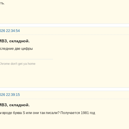
ть.
026 22:34:54
МВЗ, складной.
следние две цифры
Chrome don't get ya home
026 22:39:15
МВЗ, складной.
м вроде буква S или они так писали? Получается 1981 год