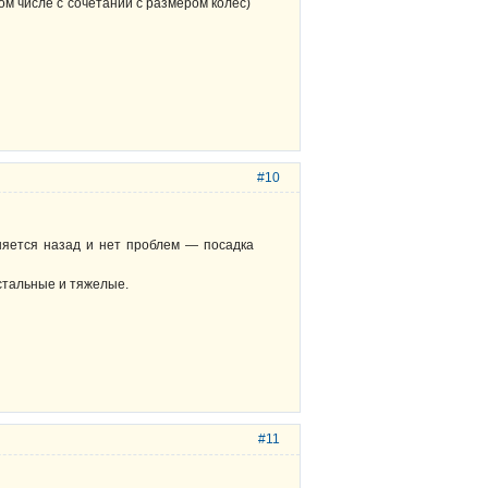
ом числе с сочетании с размером колёс)
#10
оняется назад и нет проблем — посадка
 стальные и тяжелые.
#11