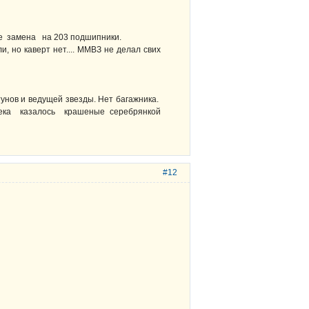
ане замена на 203 подшипники.
, но каверт нет.... ММВЗ не делал свих
унов и ведущей звезды. Нет багажника.
лека казалось крашеные серебрянкой
#12