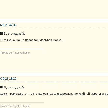
026 22:42:38
МВЗ, складной.
81 год конечно. То недопробилась восьмерка.
Chrome don't get ya home
026 23:18:25
МВЗ, складной.
должен вам сказать, что это велосипед для взрослых. По крайней мере, для ре
Chrome don't get ya home