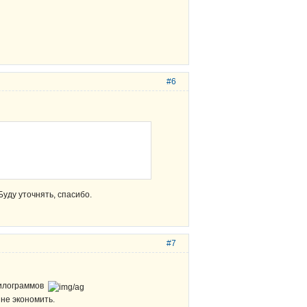
#6
Буду уточнять, спасибо.
#7
 килограммов
 не экономить.