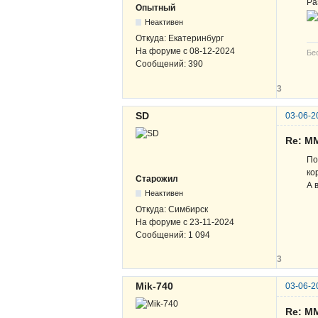
Ра
Опытный
Неактивен
Откуда:
Екатеринбург
На форуме с
08-12-2024
Бе
Сообщений:
390
3
SD
03-06-2
Re: М
По
ко
Старожил
А 
Неактивен
Откуда:
Симбирск
На форуме с
23-11-2024
Сообщений:
1 094
3
Mik-740
03-06-2
Re: М