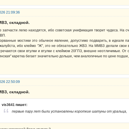
026 21:09:36
МВЗ, складной.
е запчасти легко находятся, ибо советская унификация творит чудеса. На сч
ВП.
орванные мостики это обычное явление, допустимо подварить, в идеале пая
жалуйста, ибо клеймо "Ж", это не обязательно ЖВЗ. На ММВЗ делали свои в
тречаются свои втулки и втулки с клеймом 20ГПЗ, внешне неотличимые. От 
инская" каретка бегает значительно дольше, чем аналогичные по цене подши,
026 22:50:09
МВЗ, складной.
vis3641 пишет:
первые пару лет были установлены короткие шатуны от уральца,