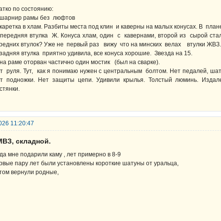
атко по состоянию:
шарнир рамы без люфтов
каретка в хлам. Разбиты места под клин и каверны на малых конусах. В пл
передняя втулка Ж. Конуса хлам, один с кавернами, второй из сырой стали
редних втулок? Уже не первый раз вижу что на минских велах втулки ЖВЗ.
задняя втулка приятно удивила, все конуса хорошие. Звезда на 15.
на раме оторван частично один мостик (был на сварке).
т руля. Тут, как я понимаю нужен с центральным болтом. Нет педалей, шат
т подножки. Нет защиты цепи. Удивили крылья. Толстый люминь. Изда
стянки.
026 11:20:47
МВЗ, складной.
гда мне подарили каму , лет примерно в 8-9
рвые пару лет были установлены короткие шатуны от уральца,
том вернули родные,