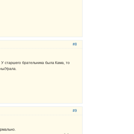
#8
У старшего брательника была Кама, то
ины/Урала.
#9
ормально.