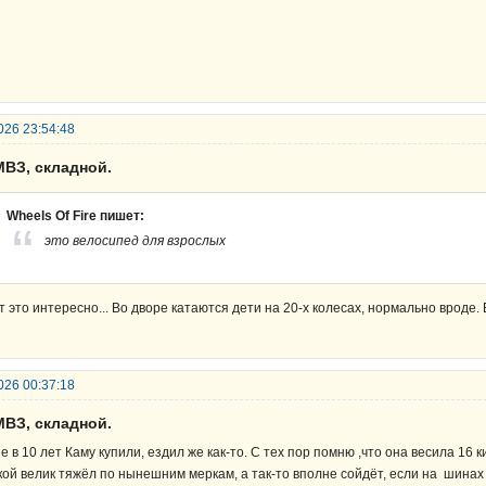
026 23:54:48
МВЗ, складной.
Wheels Of Fire пишет:
это велосипед для взрослых
т это интересно... Во дворе катаются дети на 20-х колесах, нормально вроде. 
026 00:37:18
МВЗ, складной.
е в 10 лет Каму купили, ездил же как-то. С тех пор помню ,что она весила 16
кой велик тяжёл по нынешним меркам, а так-то вполне сойдёт, если на шинах