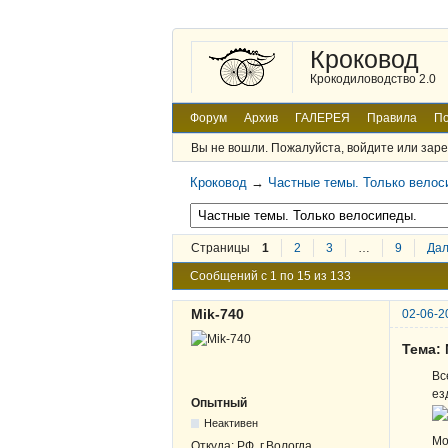
Кроковод
Крокодиловодство 2.0
Форум
Архив
ГАЛЕРЕЯ
Правила
По
Вы не вошли.
Пожалуйста, войдите или заре
Кроковод
→
Частные темы. Только велос
Страницы
1
2
3
…
9
Да
Сообщений с 1 по 15 из 133
Mik-740
02-06-2
Тема:
Вс
ез
Опытный
Неактивен
Мо
Откуда:
РФ, г.Вологда