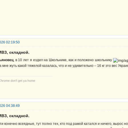
026 02:19:50
МВЗ, складной.
ьяновец
, в 10 лет я ездил на Школьнике, как и положено школьнику
а мне жуть какой тяжелой казалась, что и не удивительно – 16 кг это вес Укра
Chrome don't get ya home
026 04:38:49
МВЗ, складной.
ти конечно всеядные, тут полно тех, кто под рамой катался и ничего, вырос н