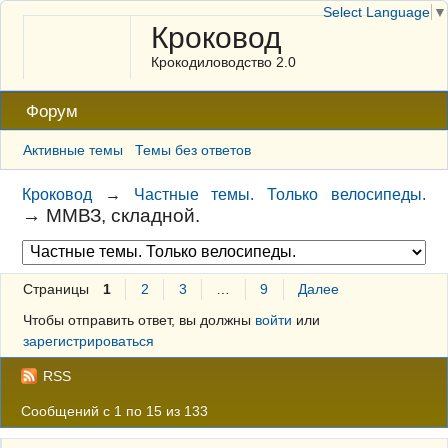
Select Language
▼
Кроковод
Крокодиловодство 2.0
Форум
Активные темы
Темы без ответов
Кроковод
→
Частные темы. Только велосипеды.
→
ММВЗ, складной.
Страницы
1
2
3
…
9
Далее
Чтобы отправить ответ, вы должны
войти
или
зарегистрироваться
RSS
Сообщений с 1 по 15 из 133