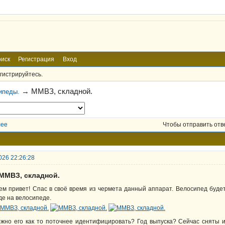
иск
Регистрация
Вход
гистрируйтесь.
→
ММВЗ, складной.
ипеды.
лее
Чтобы отправить отв
026 22:26:28
 ММВЗ, складной.
ем привет! Спас в своё время из чермета данный аппарат. Велосипед будет 
де на велосипеде.
жно его как то поточнее идентифицировать? Год выпуска? Сейчас сняты и