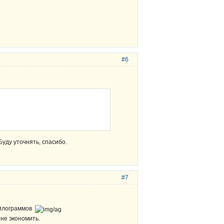
#6
Буду уточнять, спасибо.
#7
 килограммов
 не экономить.