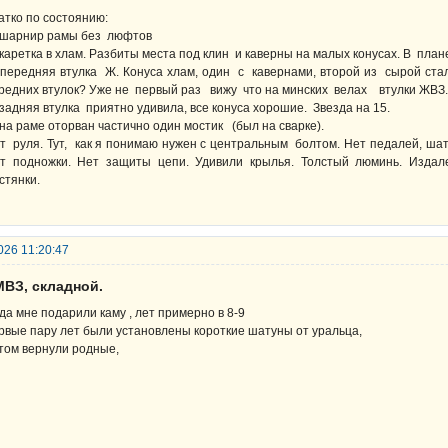
атко по состоянию:
шарнир рамы без люфтов
каретка в хлам. Разбиты места под клин и каверны на малых конусах. В пл
передняя втулка Ж. Конуса хлам, один с кавернами, второй из сырой стали
редних втулок? Уже не первый раз вижу что на минских велах втулки ЖВЗ.
задняя втулка приятно удивила, все конуса хорошие. Звезда на 15.
на раме оторван частично один мостик (был на сварке).
т руля. Тут, как я понимаю нужен с центральным болтом. Нет педалей, шат
т подножки. Нет защиты цепи. Удивили крылья. Толстый люминь. Изда
стянки.
026 11:20:47
МВЗ, складной.
гда мне подарили каму , лет примерно в 8-9
рвые пару лет были установлены короткие шатуны от уральца,
том вернули родные,