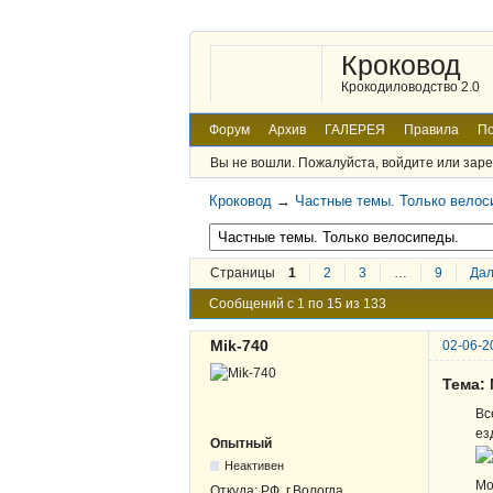
Кроковод
Крокодиловодство 2.0
Форум
Архив
ГАЛЕРЕЯ
Правила
По
Вы не вошли.
Пожалуйста, войдите или заре
Кроковод
→
Частные темы. Только велос
Страницы
1
2
3
…
9
Да
Сообщений с 1 по 15 из 133
Mik-740
02-06-2
Тема:
Вс
ез
Опытный
Неактивен
Мо
Откуда:
РФ, г.Вологда