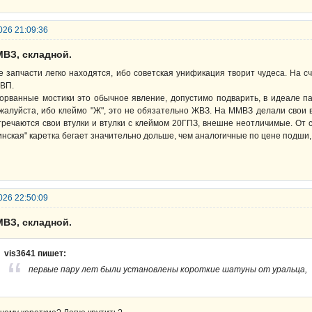
026 21:09:36
МВЗ, складной.
е запчасти легко находятся, ибо советская унификация творит чудеса. На сч
ВП.
орванные мостики это обычное явление, допустимо подварить, в идеале пая
жалуйста, ибо клеймо "Ж", это не обязательно ЖВЗ. На ММВЗ делали свои в
тречаются свои втулки и втулки с клеймом 20ГПЗ, внешне неотличимые. От 
инская" каретка бегает значительно дольше, чем аналогичные по цене подши,
026 22:50:09
МВЗ, складной.
vis3641 пишет:
первые пару лет были установлены короткие шатуны от уральца,