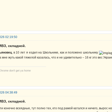
026 02:19:50
МВЗ, складной.
ьяновец
, в 10 лет я ездил на Школьнике, как и положено школьнику
а мне жуть какой тяжелой казалась, что и не удивительно – 16 кг это вес Укра
Chrome don't get ya home
026 04:38:49
МВЗ, складной.
ти конечно всеядные, тут полно тех, кто под рамой катался и ничего, вырос н