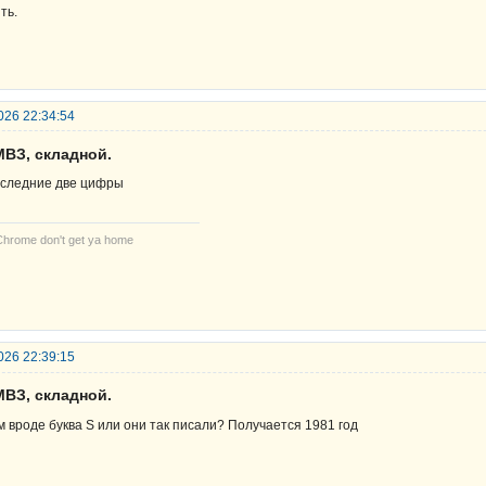
ть.
026 22:34:54
МВЗ, складной.
следние две цифры
Chrome don't get ya home
026 22:39:15
МВЗ, складной.
м вроде буква S или они так писали? Получается 1981 год