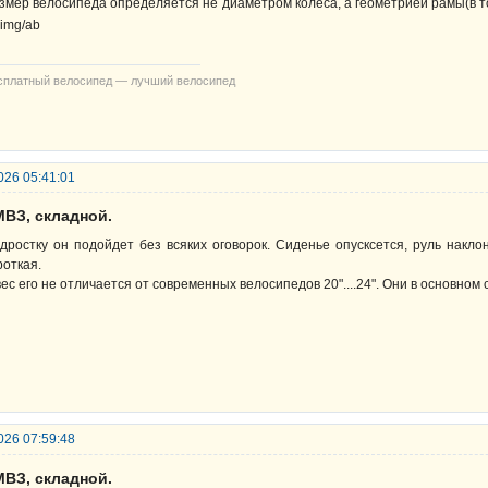
змер велосипеда определяется не диаметром колеса, а геометрией рамы(в т
сплатный велосипед — лучший велосипед
026 05:41:01
МВЗ, складной.
дростку он подойдет без всяких оговорок. Сиденье опусксется, руль накл
роткая.
вес его не отличается от современных велосипедов 20"....24". Они в основном
026 07:59:48
МВЗ, складной.