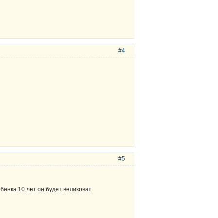
#4
#5
бенка 10 лет он будет великоват.