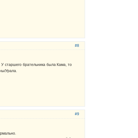
#8
У старшего брательника была Кама, то
ины/Урала.
#9
ормально.