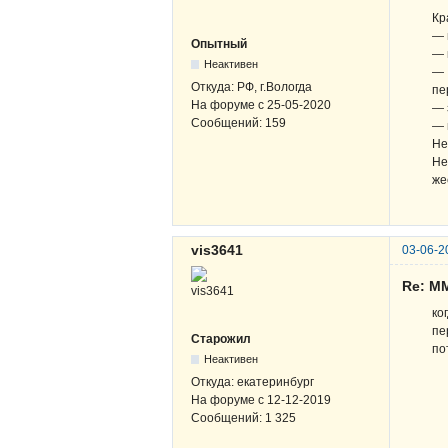
Кр
— 
Опытный
— 
Неактивен
— 
Откуда:
РФ, г.Вологда
пе
На форуме с
25-05-2020
— 
Сообщений:
159
— 
Не
Не
же
vis3641
03-06-2
Re: М
ко
пе
Старожил
по
Неактивен
Откуда:
екатеринбург
На форуме с
12-12-2019
Сообщений:
1 325