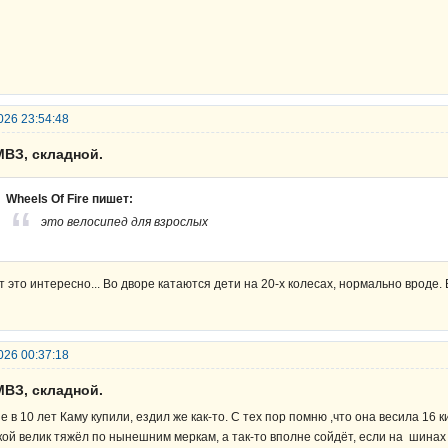
026 23:54:48
МВЗ, складной.
Wheels Of Fire пишет:
это велосипед для взрослых
т это интересно... Во дворе катаются дети на 20-х колесах, нормально вроде. 
026 00:37:18
МВЗ, складной.
е в 10 лет Каму купили, ездил же как-то. С тех пор помню ,что она весила 16
кой велик тяжёл по нынешним меркам, а так-то вполне сойдёт, если на шинах