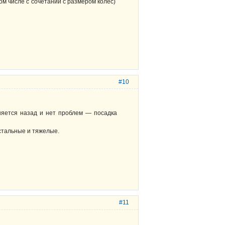
ом числе с сочетании с размером колёс)
#10
оняется назад и нет проблем — посадка
 стальные и тяжелые.
#11