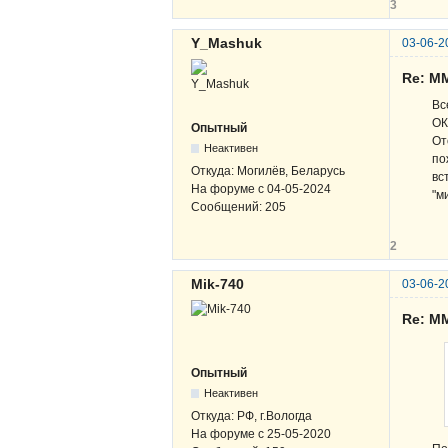
3
Y_Mashuk
03-06-2
Re: М
Вс
ОК
Опытный
От
Неактивен
по
Откуда:
Могилёв, Беларусь
вс
На форуме с
04-05-2024
"м
Сообщений:
205
2
Mik-740
03-06-2
Re: М
Опытный
Неактивен
Откуда:
РФ, г.Вологда
На форуме с
25-05-2020