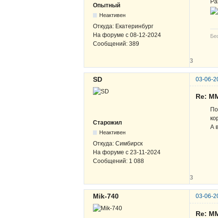
Ра
Опытный
Неактивен
Откуда:
Екатеринбург
На форуме с
08-12-2024
Бе
Сообщений:
389
3
SD
03-06-2
Re: М
По
ко
Старожил
А 
Неактивен
Откуда:
Симбирск
На форуме с
23-11-2024
Сообщений:
1 088
3
Mik-740
03-06-2
Re: М