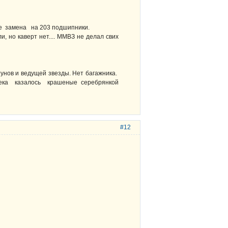
ане замена на 203 подшипники.
, но каверт нет.... ММВЗ не делал свих
унов и ведущей звезды. Нет багажника.
лека казалось крашеные серебрянкой
#12