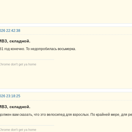
026 22:42:38
МВЗ, складной.
81 год конечно. То недопробилась восьмерка.
Chrome don't get ya home
026 23:18:25
МВЗ, складной.
должен вам сказать, что это велосипед для взрослых. По крайней мере, для ре
Chrome don't get ya home