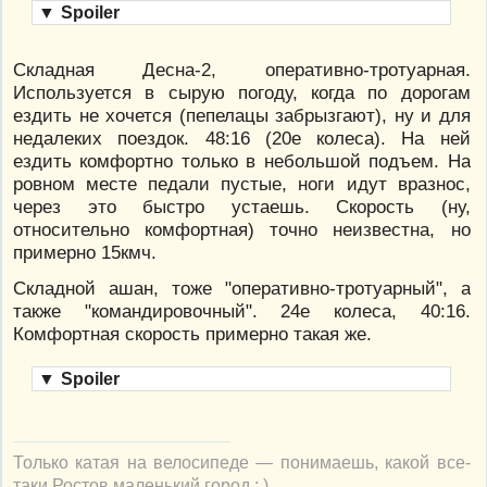
▼
Spoiler
Складная Десна-2, оперативно-тротуарная.
Используется в сырую погоду, когда по дорогам
ездить не хочется (пепелацы забрызгают), ну и для
недалеких поездок. 48:16 (20е колеса). На ней
ездить комфортно только в небольшой подъем. На
ровном месте педали пустые, ноги идут вразнос,
через это быстро устаешь. Скорость (ну,
относительно комфортная) точно неизвестна, но
примерно 15кмч.
Складной ашан, тоже "оперативно-тротуарный", а
также "командировочный". 24е колеса, 40:16.
Комфортная скорость примерно такая же.
▼
Spoiler
Только катая на велосипеде — понимаешь, какой все-
таки Ростов маленький город : )