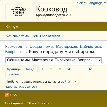
Select Language
▼
Кроковод
Крокодиловодство 2.0
Форум
Активные темы
Темы без ответов
Кроковод
→
Общие темы. Мастерская. Библиотека.
→
Какую передачу мы выбираем.
Вопросы.
Страницы
Назад
1
2
3
4
…
32
Далее
Чтобы отправить ответ, вы должны
войти
или
зарегистрироваться
RSS
Сообщений с 16 по 30 из 470