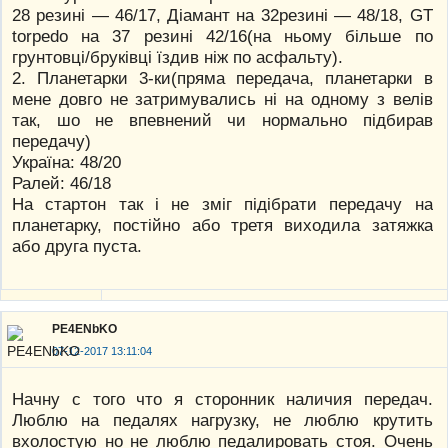
28 резині — 46/17, Діамант на 32резині — 48/18, GT
torpedo на 37 резині 42/16(на ньому більше по
грунтовці/бруківці їздив ніж по асфальту).
2. Планетарки 3-ки(пряма передача, планетарки в
мене довго не затримувались ні на одному з велів
так, шо не впевнений чи нормально підбирав
передачу)
Україна: 48/20
Ралей: 46/18
На стартон так і не зміг підібрати передачу на
планетарку, постійно або третя виходила затяжка
або друга пуста.
PE4ENbKO
07-12-2017 13:11:04
Начну с того что я сторонник наличия передач.
Люблю на педалях нагрузку, не люблю крутить
вхолостую но не люблю педалировать стоя. Очень