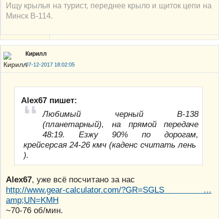
Ищу крылья на турист, переднее крыло и щиток цепи на
Минск В-114.
Кирилл
07-12-2017 18:02:05
Alex67 пишет:
Любимый черный В-138
(планетарный), на прямой передаче
48:19. Езжу 90% по дорогам,
крейсерсая 24-26 кмч (каденс считать лень
).
Alex67
, уже всё посчитано за нас
http://www.gear-calculator.com/?GR=SGLS …
amp;UN=KMH
~70-76 об/мин.