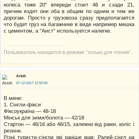
колеса тоже 20" впереди стоит 46 и сзади 21,
причем ездят они оба в общем по одним и тем же
дорогам. Просто у грузовоза сразу предполагается
что будет груз на багажнике в виде например мешка
с цементом, а "Аист" используется налегке.
Пользователь находится в режиме "только для чтения".
Arioh
07-12-2017 12:55:59
В мене:
1. Сінгли-фікси
Фіксоукраїна — 48-18
Мінськ для зими/болота — 42/18
Стартон — 46/16 або 46/15, залежно від рами, коліс і
резини.
Різні туристи-сінгли які раніше мав: Ралей-сінгл на