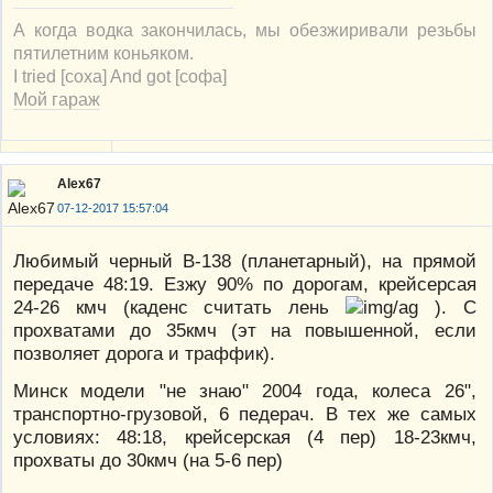
А когда водка закончилась, мы обезжиривали резьбы
пятилетним коньяком.
I tried [соха] And got [софа]
Мой гараж
Alex67
07-12-2017 15:57:04
Любимый черный В-138 (планетарный), на прямой
передаче 48:19. Езжу 90% по дорогам, крейсерсая
24-26 кмч (каденс считать лень
). С
прохватами до 35кмч (эт на повышенной, если
позволяет дорога и траффик).
Минск модели "не знаю" 2004 года, колеса 26",
транспортно-грузовой, 6 педерач. В тех же самых
условиях: 48:18, крейсерская (4 пер) 18-23кмч,
прохваты до 30кмч (на 5-6 пер)