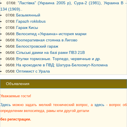
"Ластiвка" (Украина 2005 р), Сура-2 (1981), Украина В -
07/08:
134 (1969)..
Безымянный
07/08:
Гараzh roklobus
07/08:
Гараж Кисы
07/08:
Велосипед «Украина»-история марки
06/08:
Кооперативная стоянка в Лигово
06/08:
Белоостровский гараж
06/08:
Сільські дамки на базі рами ПВЗ 21В
06/08:
Втулки тормозные. Торпедо, червячные и др.
06/08:
На крокодиле в ПВД: Шатура-Белоомут-Коломна
06/08:
Оптимист с Урала
05/08:
Объявления
Уважаемые гости!
Здесь
можно задать мелкий технический вопрос, а
здесь
- вопрос об
определении велосипеда, рамы или другой детали
без регистрации.