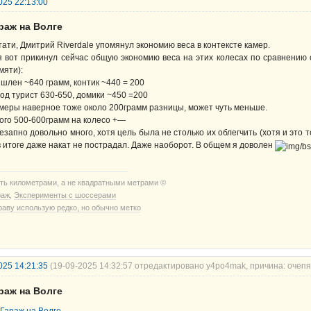
025 22:13:00
раж на Волге
тати, Дмитрий Riverdale упомянул экономию веса в контексте камер.
я вот прикинул сейчас общую экономию веса на этих колесах по сравнению 
мяти):
шлен ~640 грамм, контик ~440 = 200
од турист 630-650, домики ~450 =200
меры наверное тоже около 200грамм разницы, может чуть меньше.
ого 500-600грамм на колесо +—
езапно довольно много, хотя цель была не столько их облегчить (хотя и это то
в итоге даже накат не пострадал. Даже наоборот. В общем я доволен
ть километрами, а не квадратными метрами ©
раж
,
Эксперименты с шоссерами
раву использую редко, но обычно метко
025 14:21:35
(19-09-2025 14:32:57 отредактировано y4po4mak, причина: очепя
раж на Волге