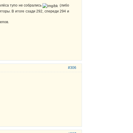
колёса тупо не собрались
(либо
торы. В итоге сзади 292, спереди 294 и
епов.
#306