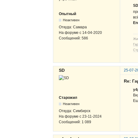
S
пр
Опытный
всё
Неактивен
En
Откуда:
Самара
На форуме с
14-04-2020
Сообщений:
586
Жи
Га
Ст
SD
25-07-2
Re: Га
y4
Ви
Старожил
Ещ
Неактивен
Откуда:
Симбирск
На форуме с
23-11-2024
Сообщений:
1 089