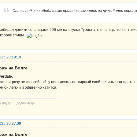
Спицы под эти обода тоже пришлось сменить на чуть более коротк
собирал домики со спицами 296 мм на втулки Туриста, т. е. спицы точно такие
 короче спицы.
025 20:19:19
раж на Волге
verdale
,
ban ни разу не шоссейный, у него довольно жирный слой резины под протект
ом он легкий и офигенно катится.
у ибуди — дадао муди!
025 20:37:09
раж на Волге