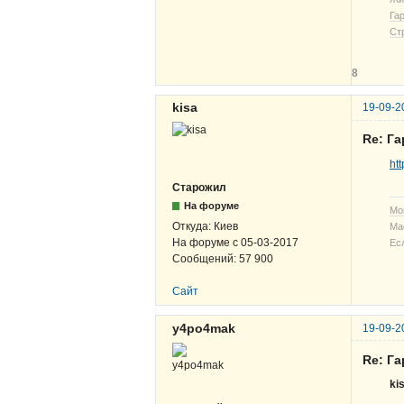
Га
Ст
8
kisa
19-09-2
Re: Га
ht
Старожил
На форуме
Мо
Откуда:
Киев
Ма
На форуме с
05-03-2017
Ес
Сообщений:
57 900
Сайт
y4po4mak
19-09-2
Re: Га
ki