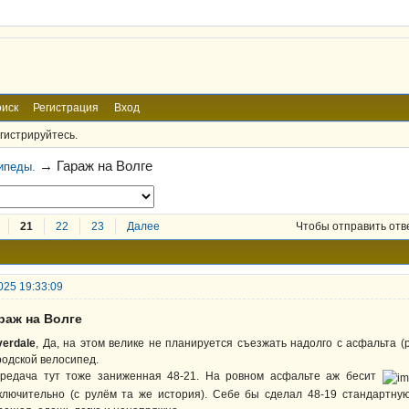
иск
Регистрация
Вход
гистрируйтесь.
→
Гараж на Волге
ипеды.
21
22
23
Далее
Чтобы отправить отв
025 19:33:09
раж на Волге
verdale
, Да, на этом велике не планируется съезжать надолго с асфальта (
родской велосипед.
редача тут тоже заниженная 48-21. На ровном асфальте аж бесит
ключительно (с рулём та же история). Себе бы сделал 48-19 стандартную