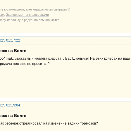
ть километрами, а не квадратными метрами ©
раж
,
Эксперименты с шоссерами
раву использую редко, но обычно метко
025 01:17:22
раж на Волге
po4mak
, уважаемый коллега,красота у Вас Школьник! На этих колесах на ва
редача повыше не просится?
025 02:19:04
раж на Волге
как ребенок отреагировал на изменение задних тормозов?