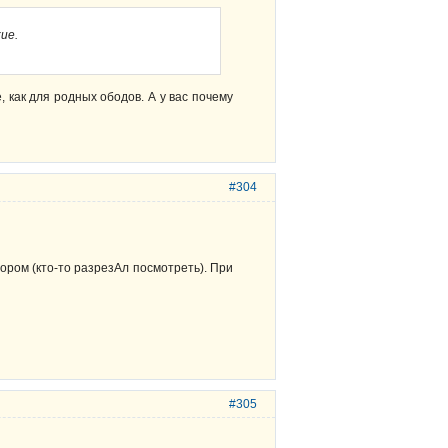
ие.
, как для родных ободов. А у вас почему
#304
ором (кто-то разрезАл посмотреть). При
#305