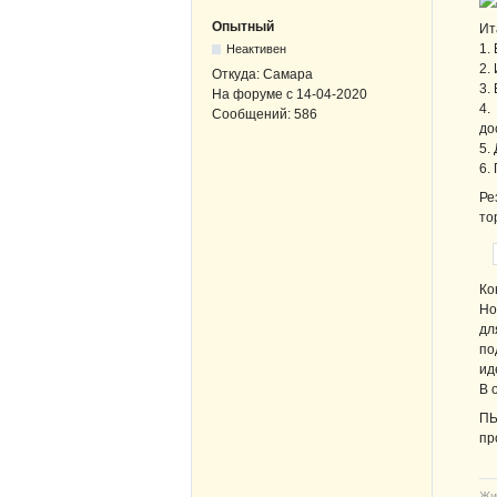
Опытный
Ит
1.
Неактивен
2.
Откуда:
Самара
3.
На форуме с
14-04-2020
4.
Сообщений:
586
до
5.
6.
Ре
то
Ко
Но
дл
по
ид
В 
ПЫ
пр
Жи