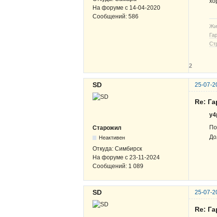
хо
На форуме с
14-04-2020
Сообщений:
586
Жи
Га
Ст
2
SD
25-07-2
Re: Га
y4
По
Старожил
До
Неактивен
Откуда:
Симбирск
На форуме с
23-11-2024
Сообщений:
1 089
SD
25-07-2
Re: Га