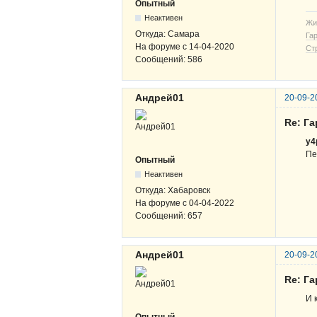
Опытный
Неактивен
Жи
Откуда:
Самара
Га
На форуме с
14-04-2020
Ст
Сообщений:
586
Андрей01
20-09-2
Re: Га
y4
Пе
Опытный
Неактивен
Откуда:
Хабаровск
На форуме с
04-04-2022
Сообщений:
657
Андрей01
20-09-2
Re: Га
И 
Опытный