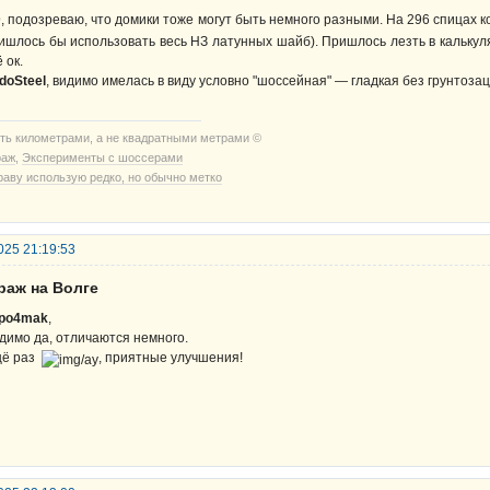
D
, подозреваю, что домики тоже могут быть немного разными. На 296 спицах 
ишлось бы использовать весь НЗ латунных шайб). Пришлось лезть в калькуля
 ок.
doSteel
, видимо имелась в виду условно "шоссейная" — гладкая без грунтозац
ть километрами, а не квадратными метрами ©
раж
,
Эксперименты с шоссерами
раву использую редко, но обычно метко
025 21:19:53
раж на Волге
po4mak
,
димо да, отличаются немного.
ё раз
, приятные улучшения!