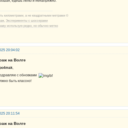
рошая, едешь легко и ненапряжно.
ть километрами, а не квадратными метрами ©
раж
,
Эксперименты с шоссерами
раву использую редко, но обычно метко
025 20:04:02
раж на Волге
po4mak
,
здравляю с обновками
лжно быть классно!
025 20:11:54
раж на Волге