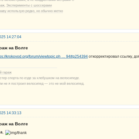
раж
,
Эксперименты с шоссерами
раву использую редко, но обычно метко
025 14:27:04
раж на Волге
tps://krokovod.org/forum/viewtopic.ph … 94#p254394
откорректировал ссылку, до
й гараж
стер спорта по езде за хлебушком на велосипеде.
ли не я построил велосипед — это не мой велосипед.
025 14:33:13
раж на Волге
sa
,