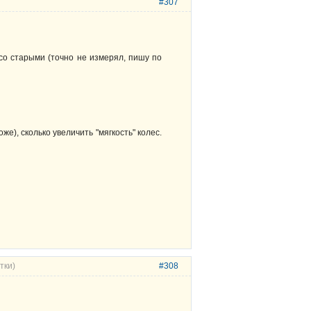
#307
со старыми (точно не измерял, пишу по
же), сколько увеличить "мягкость" колес.
тки)
#308