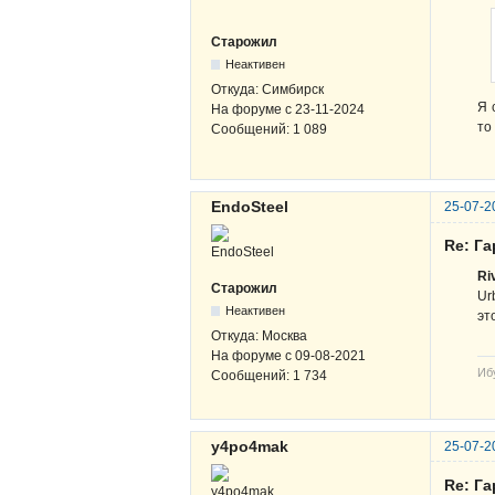
Старожил
Неактивен
Откуда:
Симбирск
Я 
На форуме с
23-11-2024
то
Сообщений:
1 089
EndoSteel
25-07-2
Re: Га
Ri
Старожил
Ur
Неактивен
эт
Откуда:
Москва
На форуме с
09-08-2021
Иб
Сообщений:
1 734
y4po4mak
25-07-2
Re: Га