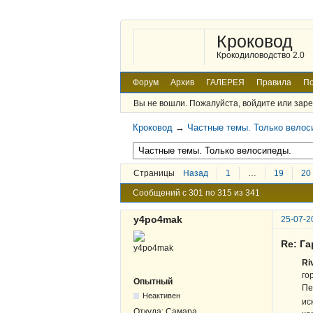
Кроковод
Крокодиловодство 2.0
Форум
Архив
ГАЛЕРЕЯ
Правила
По
Вы не вошли.
Пожалуйста, войдите или заре
Кроковод
→
Частные темы. Только велос
Страницы
Назад
1
…
19
20
Сообщений с 301 по 315 из 341
y4po4mak
25-07-2
Re: Га
Ri
го
Опытный
Пе
Неактивен
ис
Откуда:
Самара