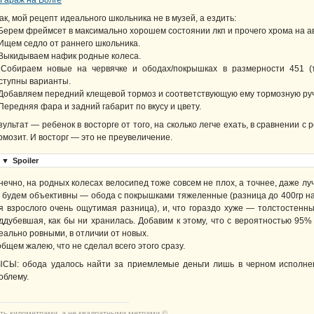
ак, мой рецепт идеального школьника не в музей, а ездить:
 Берем фреймсет в максимально хорошем состоянии лкп и прочего хрома на а
 Ищем седло от раннего школьника.
 Выкидываем нафик родные колеса.
 Собираем новые на червячке и ободах/покрышках в размерности 451 (
ступны варианты.
 Добавляем передний клещевой тормоз и соответствующую ему тормозную ручк
 Передняя фара и задний габарит по вкусу и цвету.
зультат — ребенок в восторге от того, на сколько легче ехать, в сравнении с
рмозит. И восторг — это не преувеличение.
▼
Spoiler
нечно, на родных колесах велосипед тоже совсем не плох, а точнее, даже 
 будем объективны — обода с покрышками тяжеленные (разница до 400гр на 
я взрослого очень ощутимая разница), и, что гораздо хуже — толстостенны
ддубевшая, как бы ни хранилась. Добавим к этому, что с вероятностью 95%
еально ровными, в отличии от новых.
общем жалею, что не сделал всего этого сразу.
СЫ: обода удалось найти за приемлемые деньги лишь в черном исполнен
облему.
ть километрами, а не квадратными метрами ©