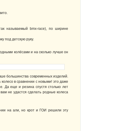
вито.
так называемый bmx-race), по ширине
у под детскую руку.
 родными колёсами и на сколько лучше он
лучше большинства современных изделий.
колесо в сравнении с новыми! это даже
е. Да еще и резина спустя столько лет
 вам не удастся сделать родные колеса
ии на али, но крот и ГОИ решили эту