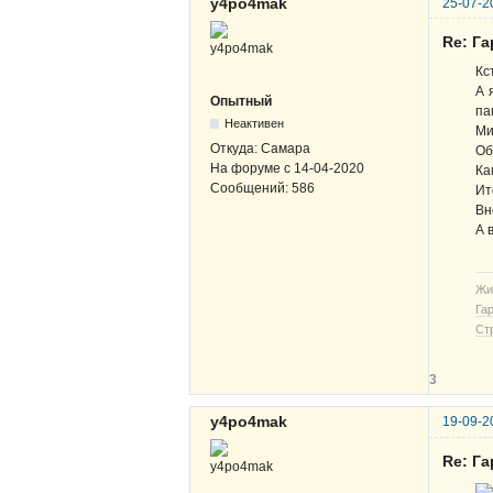
y4po4mak
25-07-2
Re: Га
Кс
А 
Опытный
па
Неактивен
Ми
Откуда:
Самара
Об
На форуме с
14-04-2020
Ка
Сообщений:
586
Ит
Вн
А 
Жи
Га
Ст
3
y4po4mak
19-09-2
Re: Га