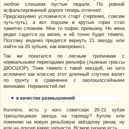
люблю слишком пустые педали. По ровной
асфальтированной дороге теперь отлично!
Предсказуемо усложнился старт (терпимо, совсем
чуть-чуть), а вот подъем в крутые горки стал
заметно сложнее. Мне то пофиг, привыкну. Но жена
редко садится на велик, и ей точно будет тяжело.
Поэтому видимо придется вернуть 21 звезду, или
найти на 20 зубьев, как компромисс.
Так же покатался по лесным тропинкам с
нормальными перепадами рельефа (лыжные трассы
ДЮСШОР). Тоже тяжело с такой звездой, но зато
вспомнил как классно этот длинный спутник валит
по грунту в сравнении с околошоссейными
великами. Неровностей.net
▼
в качестве размышлений
Коллеги, есть у кого советская 20-21 зубая
трехшлицевая звезда на торпеду? Куплю или
поменяю на новую резьбовую звёздочку ренак, ну
или на другие какие запчасти. Всякое разное есть.