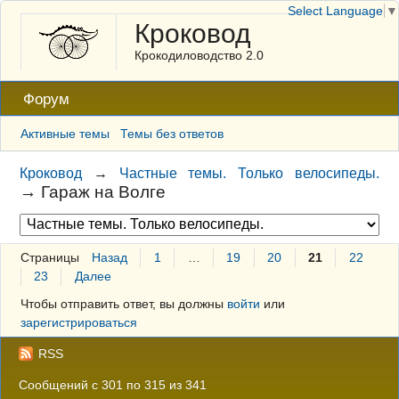
Select Language
▼
Кроковод
Крокодиловодство 2.0
Форум
Активные темы
Темы без ответов
Кроковод
→
Частные темы. Только велосипеды.
→
Гараж на Волге
Страницы
Назад
1
…
19
20
21
22
23
Далее
Чтобы отправить ответ, вы должны
войти
или
зарегистрироваться
RSS
Сообщений с 301 по 315 из 341