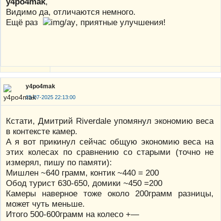
y4po4mak
,
Видимо да, отличаются немного.
Ещё раз
, приятные улучшения!
y4po4mak
25-07-2025 22:13:00
Кстати, Дмитрий Riverdale упомянул экономию веса
в контексте камер.
А я вот прикинул сейчас общую экономию веса на
этих колесах по сравнению со старыми (точно не
измерял, пишу по памяти):
Мишлен ~640 грамм, контик ~440 = 200
Обод турист 630-650, домики ~450 =200
Камеры наверное тоже около 200грамм разницы,
может чуть меньше.
Итого 500-600грамм на колесо +—