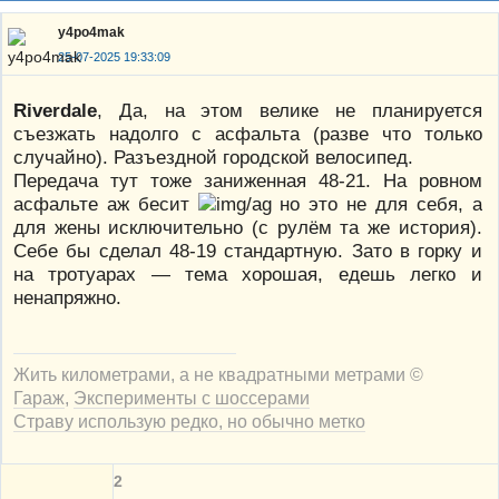
y4po4mak
25-07-2025 19:33:09
Riverdale
, Да, на этом велике не планируется
съезжать надолго с асфальта (разве что только
случайно). Разъездной городской велосипед.
Передача тут тоже заниженная 48-21. На ровном
асфальте аж бесит
но это не для себя, а
для жены исключительно (с рулём та же история).
Себе бы сделал 48-19 стандартную. Зато в горку и
на тротуарах — тема хорошая, едешь легко и
ненапряжно.
Жить километрами, а не квадратными метрами ©
Гараж
,
Эксперименты с шоссерами
Страву использую редко, но обычно метко
2