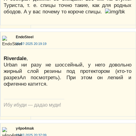
Туриста, т. е. спицы точно такие, как для родных
ободов. А у вас почему то короче спицы.
EndoSteel
25-07-2025 20:19:19
Riverdale
,
Urban ни разу не шоссейный, у него довольно
жирный слой резины под протектором (кто-то
разрезАл посмотреть). При этом он легкий и
офигенно катится.
Ибу ибуди — дадао муди!
y4po4mak
25-07-2025 20:37:09