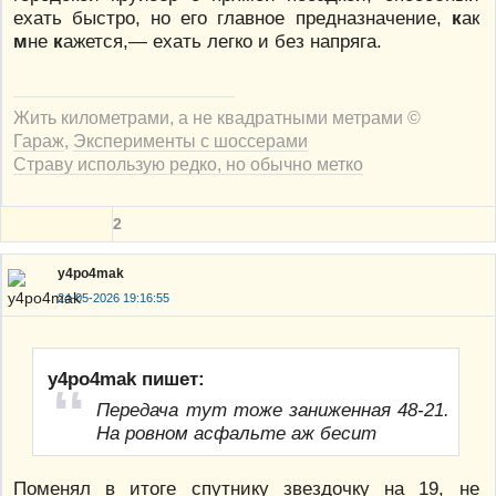
ехать быстро, но его главное предназначение,
к
ак
м
не
к
ажется,— ехать легко и без напряга.
Жить километрами, а не квадратными метрами ©
Гараж
,
Эксперименты с шоссерами
Страву использую редко, но обычно метко
2
y4po4mak
24-05-2026 19:16:55
y4po4mak пишет:
Передача тут тоже заниженная 48-21.
На ровном асфальте аж бесит
Поменял в итоге спутнику звездочку на 19, не