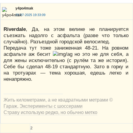
y4po4mak
25-07-2025 19:33:09
Riverdale
, Да, на этом велике не планируется
съезжать надолго с асфальта (разве что только
случайно). Разъездной городской велосипед.
Передача тут тоже заниженная 48-21. На ровном
асфальте аж бесит
но это не для себя, а
для жены исключительно (с рулём та же история).
Себе бы сделал 48-19 стандартную. Зато в горку и
на тротуарах — тема хорошая, едешь легко и
ненапряжно.
Жить километрами, а не квадратными метрами ©
Гараж
,
Эксперименты с шоссерами
Страву использую редко, но обычно метко
2