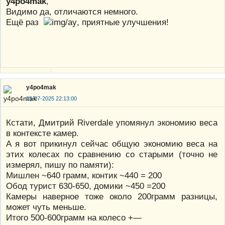
y4po4mak
,
Видимо да, отличаются немного.
Ещё раз
, приятные улучшения!
y4po4mak
25-07-2025 22:13:00
Кстати, Дмитрий Riverdale упомянул экономию веса
в контексте камер.
А я вот прикинул сейчас общую экономию веса на
этих колесах по сравнению со старыми (точно не
измерял, пишу по памяти):
Мишлен ~640 грамм, контик ~440 = 200
Обод турист 630-650, домики ~450 =200
Камеры наверное тоже около 200грамм разницы,
может чуть меньше.
Итого 500-600грамм на колесо +—