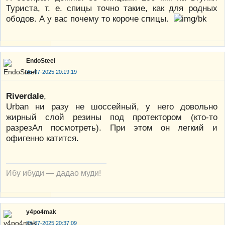
Туриста, т. е. спицы точно такие, как для родных
ободов. А у вас почему то короче спицы.
EndoSteel
25-07-2025 20:19:19
Riverdale
,
Urban ни разу не шоссейный, у него довольно
жирный слой резины под протектором (кто-то
разрезАл посмотреть). При этом он легкий и
офигенно катится.
Ибу ибуди — дадао муди!
y4po4mak
25-07-2025 20:37:09