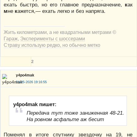
ехать быстро, но его главное предназначение,
к
ак
м
не
к
ажется,— ехать легко и без напряга.
Жить километрами, а не квадратными метрами ©
Гараж
,
Эксперименты с шоссерами
Страву использую редко, но обычно метко
2
y4po4mak
24-05-2026 19:16:55
y4po4mak пишет:
Передача тут тоже заниженная 48-21.
На ровном асфальте аж бесит
Поменял в итоге спутнику звездочку на 19, не