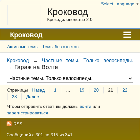
Select Language
▼
Кроковод
Крокодиловодство 2.0
Кроковод
Форум
Активные темы
Темы без ответов
Архив
Кроковод
→
Частные темы. Только велосипеды.
→
Гараж на Волге
ГАЛЕРЕЯ
Правила
Страницы
Назад
1
…
19
20
21
22
Поиск
23
Далее
Регистрация
Чтобы отправить ответ, вы должны
войти
или
зарегистрироваться
Вход
RSS
Сообщений с 301 по 315 из 341