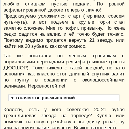
люблю слишком пустые педали. По ровной
асфальтированной дороге теперь отлично!
Предсказуемо усложнился старт (терпимо, совсем
чуть-чуть), а вот подъем в крутые горки стал
заметно сложнее. Мне то пофиг, привыкну. Но жена
редко садится на велик, и ей точно будет тяжело.
Поэтому видимо придется вернуть 21 звезду, или
найти на 20 зубьев, как компромисс.
Так же покатался по лесным тропинкам с
нормальными перепадами рельефа (лыжные трассы
ДЮСШОР). Тоже тяжело с такой звездой, но зато
вспомнил как классно этот длинный спутник валит
по грунту в сравнении с околошоссейными
великами. Неровностей.net
▼
в качестве размышлений
Коллеги, есть у кого советская 20-21 зубая
трехшлицевая звезда на торпеду? Куплю или
поменяю на новую резьбовую звёздочку ренак, ну
или на другие какие запчасти. Всякое разное есть.