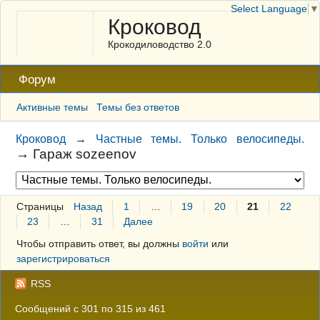
Select Language
▼
Кроковод
Крокодиловодство 2.0
Форум
Активные темы
Темы без ответов
Кроковод
→
Частные темы. Только велосипеды.
→
Гараж sozeenov
Страницы
Назад
1
…
19
20
21
22
23
…
31
Далее
Чтобы отправить ответ, вы должны
войти
или
зарегистрироваться
RSS
Сообщений с 301 по 315 из 461