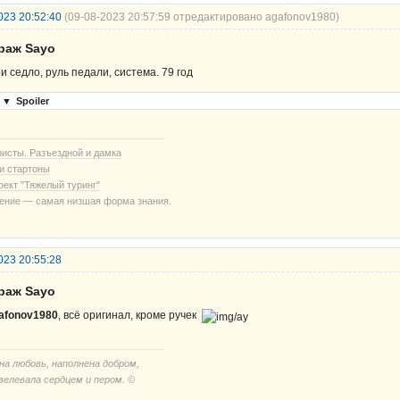
023 20:52:40
(09-08-2023 20:57:59 отредактировано agafonov1980)
араж Sayo
и седло, руль педали, система. 79 год
▼
Spoiler
ристы. Разъездной и дамка
и стартоны
оект "Тяжелый туринг"
ение — самая низшая форма знания.
023 20:55:28
араж Sayo
afonov1980
, всё оригинал, кроме ручек
на любовь, наполнена добром,
велевала сердцем и пером. ©