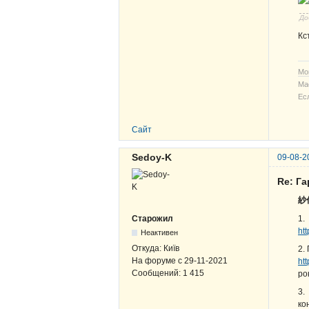
До
Кс
Мо
Ма
Ес
Сайт
Sedoy-K
09-08-2
Re: Г
紗代
1.
Старожил
ht
Неактивен
Откуда:
Київ
2.
На форуме с
29-11-2021
ht
Сообщений:
1 415
ро
3.
ко