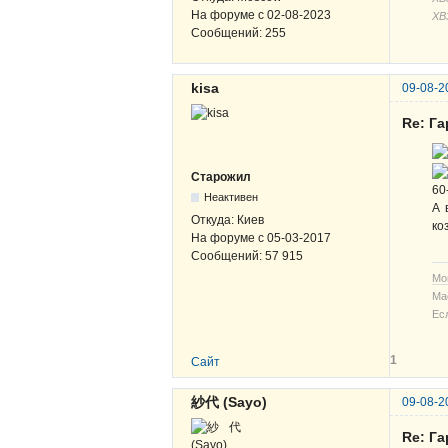
На форуме с
02-08-2023
ХВ
Сообщений:
255
kisa
09-08-2
Re: Г
Старожил
60
Неактивен
А 
Откуда:
Киев
ко
На форуме с
05-03-2017
Сообщений:
57 915
Мо
Ма
Ес
1
Сайт
紗代 (Sayo)
09-08-2
Re: Г