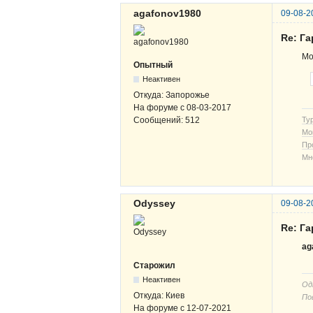
agafonov1980
09-08-2
Re: Г
Мо
Опытный
Неактивен
Откуда:
Запорожье
На форуме с
08-03-2017
Ту
Сообщений:
512
Мо
Пр
Мн
Odyssey
09-08-2
Re: Г
ag
Старожил
Неактивен
Од
Откуда:
Киев
По
На форуме с
12-07-2021