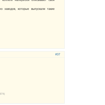
 коллеги наперебой описывают свои
из заводов, которые выпускали такие
#37
974)