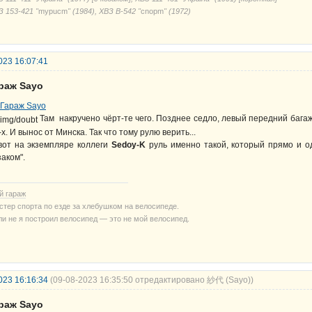
З 153-421 "
mypucm
" (1984), ХВЗ В-542 "
cnорm
" (1972)
023 16:07:41
араж Sayo
Там накручено чёрт-те чего. Позднее седло, левый передний багажн
-х. И вынос от Минска. Так что тому рулю верить...
вот на экземпляре коллеги
Sedoy-K
руль именно такой, который прямо и о
заком".
й гараж
стер спорта по езде за хлебушком на велосипеде.
ли не я построил велосипед — это не мой велосипед.
023 16:16:34
(09-08-2023 16:35:50 отредактировано 紗代 (Sayo))
араж Sayo