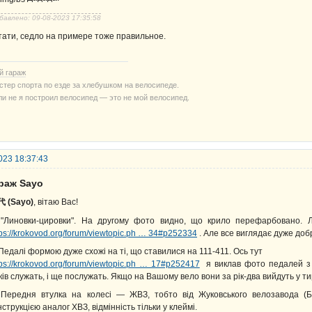
бавлено: 09-08-2023 17:35:58
тати, седло на примере тоже правильное.
й гараж
стер спорта по езде за хлебушком на велосипеде.
ли не я построил велосипед — это не мой велосипед.
023 18:37:43
араж Sayo
 (Sayo)
, вітаю Вас!
 "Линовки-цировки". На другому фото видно, що крило перефарбовано. 
tps://krokovod.org/forum/viewtopic.ph … 34#p252334
. Але все виглядає дуже доб
 Педалі формою дуже схожі на ті, що ставилися на 111-411. Ось тут
tps://krokovod.org/forum/viewtopic.ph … 17#p252417
я виклав фото педалей з 
ків служать, і ще послужать. Якщо на Вашому вело вони за рік-два вийдуть у ти
 Передня втулка на колесі — ЖВЗ, тобто від Жуковського велозавода (Бр
нструкцією аналог ХВЗ, відмінність тільки у клеймі.