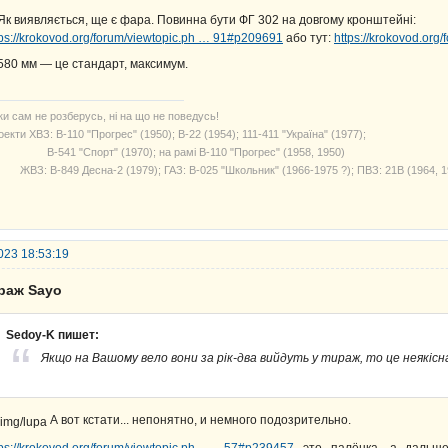
 Як виявляється, ще є фара. Повинна бути ФГ 302 на довгому кронштейні:
tps://krokovod.org/forum/viewtopic.ph … 91#p209691
або тут:
https://krokovod.or
 580 мм — це стандарт, максимум.
ки сам не розберусь, ні на що не поведусь!
екти ХВЗ: В-110 "Прогрес" (1950); В-22 (1954); 111-411 "Україна" (1977);
541 "Спорт" (1970); на рамі В-110 "Прогрес" (1958, 1950)
З: В-849 Десна-2 (1979); ГАЗ: В-025 "Школьник" (1966-1975 ?); ПВЗ: 21В (1964, 1
023 18:53:19
араж Sayo
Sedoy-K пишет:
Якщо на Вашому вело вони за рік-два вийдуть у тираж, то це неякісн
А вот кстати... непонятно, и немного подозрительно.