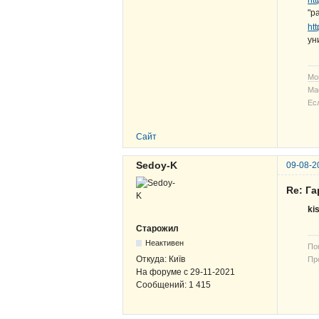
ht
"р
ht
ун
Мо
Ма
Ес
Сайт
Sedoy-K
09-08-2
Re: Г
ki
Старожил
Неактивен
По
Откуда:
Київ
Про
На форуме с
29-11-2021
В-
Сообщений:
1 415
ЖВ