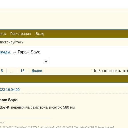
иск
Регистрация
Вход
гистрируйтесь.
→
Гараж Sayo
ипеды.
5
…
15
Далее
Чтобы отправить отв
023 16:04:00
араж Sayo
doy-K
, перевірила раму, вона висотою 580 мм.
раж:
 111-411 "Україна" (1977) [с козаком], ХВЗ 111-431 "Україна" (1991) [короткая]