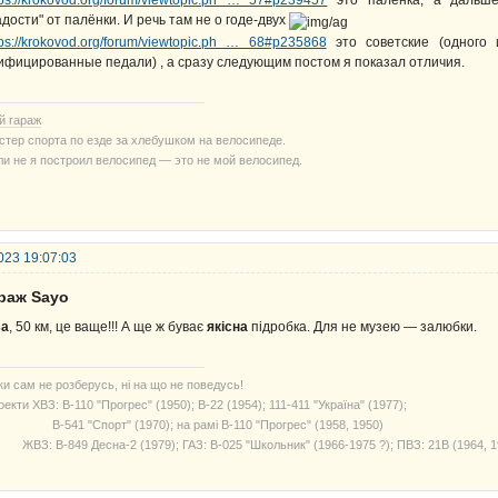
tps://krokovod.org/forum/viewtopic.ph … 57#p239457
это палёнка, а дальше
адости" от палёнки. И речь там не о годе-двух
tps://krokovod.org/forum/viewtopic.ph … 68#p235868
это советские (одного 
ифицированные педали) , а сразу следующим постом я показал отличия.
й гараж
стер спорта по езде за хлебушком на велосипеде.
ли не я построил велосипед — это не мой велосипед.
023 19:07:03
араж Sayo
sa
, 50 км, це ваще!!! А ще ж буває
якісна
підробка. Для не музею — залюбки.
ки сам не розберусь, ні на що не поведусь!
екти ХВЗ: В-110 "Прогрес" (1950); В-22 (1954); 111-411 "Україна" (1977);
541 "Спорт" (1970); на рамі В-110 "Прогрес" (1958, 1950)
З: В-849 Десна-2 (1979); ГАЗ: В-025 "Школьник" (1966-1975 ?); ПВЗ: 21В (1964, 1