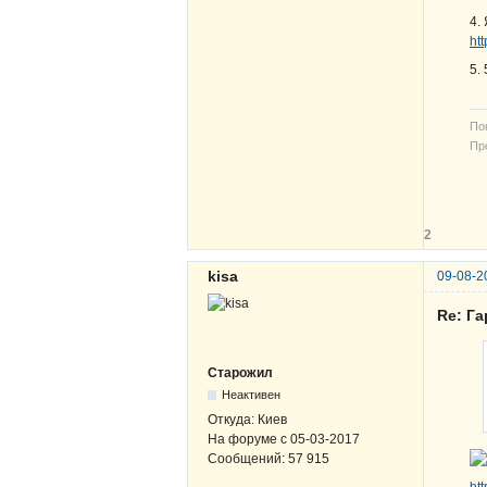
4.
ht
5.
По
Про
В-
ЖВ
2
kisa
09-08-2
Re: Г
Старожил
Неактивен
Откуда:
Киев
На форуме с
05-03-2017
Сообщений:
57 915