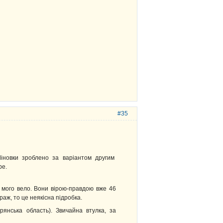
#35
Ліновки зроблено за варіантом другим
ре.
мого вело. Вони вірою-правдою вже 46
раж, то це неякісна підробка.
янська область). Звичайна втулка, за