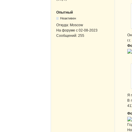
Опытный
Неактивен
Откуда:
Moscow
На форуме с
02-08-2023
Он
Сообщений:
255
г.г.
Фо
Я 
В 
41
Фо
Го
Но