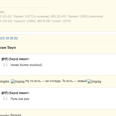
раж:
 111-411 "Україна" (1977) [с козаком], ХВЗ 111-431 "Україна" (1991) [короткая]
З 153-421 "
mypucm
" (1984), ХВЗ В-542 "
cnорm
" (1972)
023 16:35:02
араж Sayo
紗代 (Sayo) пишет:
тоже более поздний
Ну то есть — не отсюда. То есть — левый
紗代 (Sayo) пишет:
Руль как раз
Дадада.