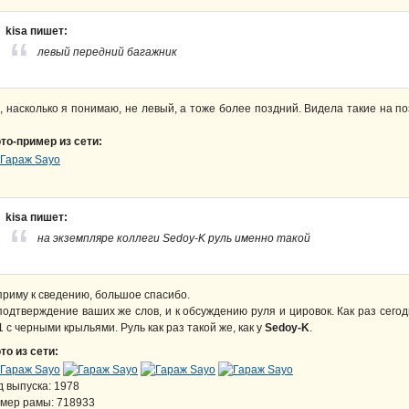
kisa пишет:
левый передний багажник
, насколько я понимаю, не левый, а тоже более поздний. Видела такие на по
то-пример из сети:
kisa пишет:
на экземпляре коллеги Sedoy-K руль именно такой
приму к сведению, большое спасибо.
подтверждение ваших же слов, и к обсуждению руля и цировок. Как раз сего
1 с черными крыльями. Руль как раз такой же, как у
Sedoy-K
.
то из сети:
д выпуска: 1978
мер рамы: 718933