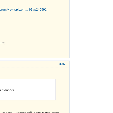
g/forum/viewtopic.ph … 91#p240591
.
974)
#36
а підробка.