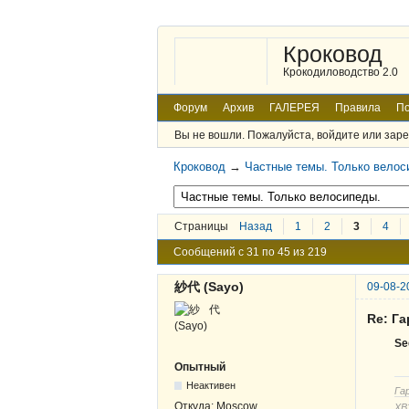
Кроковод
Крокодиловодство 2.0
Форум
Архив
ГАЛЕРЕЯ
Правила
По
Вы не вошли.
Пожалуйста, войдите или заре
Кроковод
→
Частные темы. Только велос
Страницы
Назад
1
2
3
4
Сообщений с 31 по 45 из 219
紗代 (Sayo)
09-08-2
Re: Г
Se
Опытный
Неактивен
Га
Откуда:
Moscow
ХВЗ